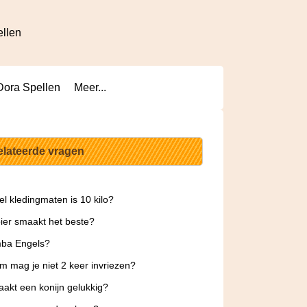
ellen
Dora Spellen
Meer...
elateerde vragen
l kledingmaten is 10 kilo?
ier smaakt het beste?
mba Engels?
 mag je niet 2 keer invriezen?
akt een konijn gelukkig?