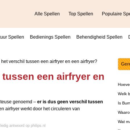
Alle Spellen
Top Spellen
Populaire Sp
uur Spellen
Bedienings Spellen
Behendigheid Spellen
 het verschil tussen een airfryer en een airfryer?
Ger
l tussen een airfryer en
Hoevee
Welk b
friteuse genoemd –
er is dus geen verschil tussen
Is Bu
en airfryer werkt door het circuleren van
Waarom
Wat ma
lledig antwoord op philips.nl