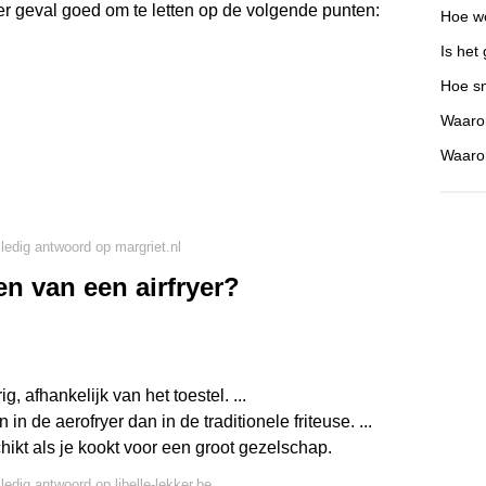
eder geval goed om te letten op de volgende punten:
Hoe wo
Is het
Hoe s
Waaro
Waarom
lledig antwoord op margriet.nl
en van een airfryer?
, afhankelijk van het toestel. ...
 in de aerofryer dan in de traditionele friteuse. ...
hikt als je kookt voor een groot gezelschap.
ledig antwoord op libelle-lekker.be