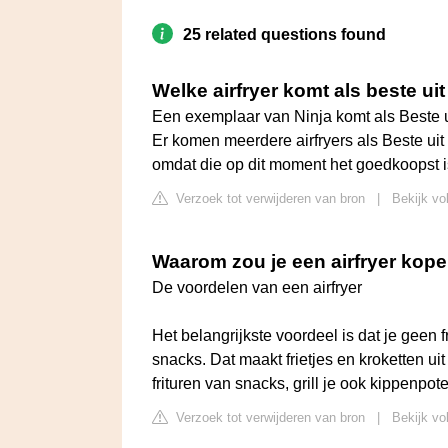
25 related questions found
Welke airfryer komt als beste uit
Een exemplaar van Ninja komt als Beste ui
Er komen meerdere airfryers als Beste uit 
omdat die op dit moment het goedkoopst i
Verzoek tot verwijderen van bron
|
Bekijk vo
Waarom zou je een airfryer kop
De voordelen van een airfryer
Het belangrijkste voordeel is dat je geen fr
snacks. Dat maakt frietjes en kroketten ui
frituren van snacks, grill je ook kippenpot
Verzoek tot verwijderen van bron
|
Bekijk vo