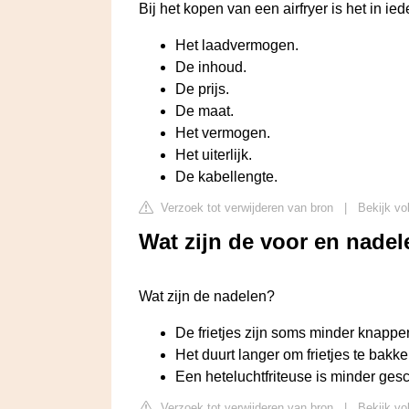
Bij het kopen van een airfryer is het in i
Het laadvermogen.
De inhoud.
De prijs.
De maat.
Het vermogen.
Het uiterlijk.
De kabellengte.
Verzoek tot verwijderen van bron
|
Bekijk vo
Wat zijn de voor en nadel
Wat zijn de nadelen?
De frietjes zijn soms minder knapperig
Het duurt langer om frietjes te bakken
Een heteluchtfriteuse is minder gesc
Verzoek tot verwijderen van bron
|
Bekijk vol