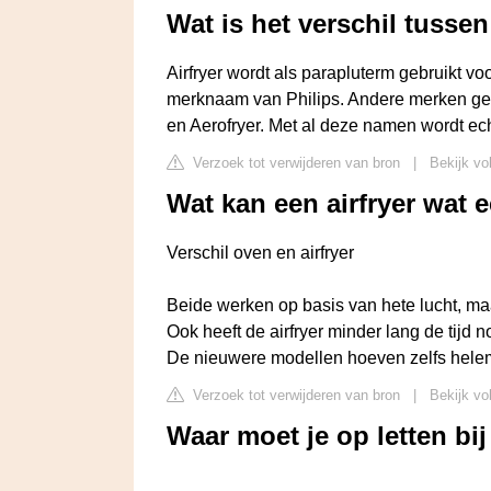
Wat is het verschil tussen
Airfryer wordt als parapluterm gebruikt voo
merknaam van Philips. Andere merken geb
en Aerofryer. Met al deze namen wordt ech
Verzoek tot verwijderen van bron
|
Bekijk vo
Wat kan een airfryer wat 
Verschil oven en airfryer
Beide werken op basis van hete lucht, ma
Ook heeft de airfryer minder lang de tijd 
De nieuwere modellen hoeven zelfs helem
Verzoek tot verwijderen van bron
|
Bekijk vo
Waar moet je op letten bij