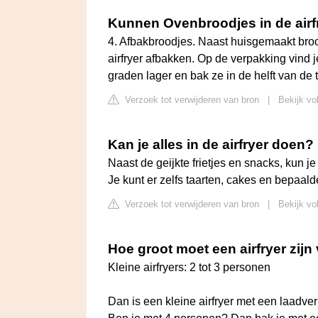
Kunnen Ovenbroodjes in de airf
4. Afbakbroodjes. Naast huisgemaakt broo
airfryer afbakken. Op de verpakking vind 
graden lager en bak ze in de helft van de t
Verzoek tot verwijderen van bron
|
Bekijk vo
Kan je alles in de airfryer doen?
Naast de geijkte frietjes en snacks, kun je
Je kunt er zelfs taarten, cakes en bepaal
Verzoek tot verwijderen van bron
|
Bekijk vo
Hoe groot moet een airfryer zij
Kleine airfryers: 2 tot 3 personen
Dan is een kleine airfryer met een laadve