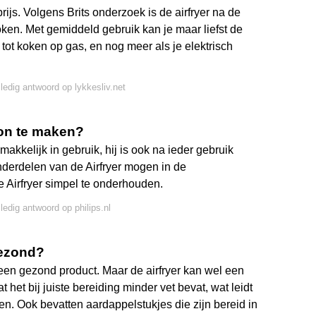
js. Volgens Brits onderzoek is de airfryer na de
en. Met gemiddeld gebruik kan je maar liefst de
 tot koken op gas, en nog meer als je elektrisch
lledig antwoord op lykkesliv.net
oon te maken?
 makkelijk in gebruik, hij is ook na ieder gebruik
derdelen van de Airfryer mogen in de
 Airfryer simpel te onderhouden.
lledig antwoord op philips.nl
gezond?
 geen gezond product. Maar de airfryer kan wel een
t het bij juiste bereiding minder vet bevat, wat leidt
uren. Ook bevatten aardappelstukjes die zijn bereid in