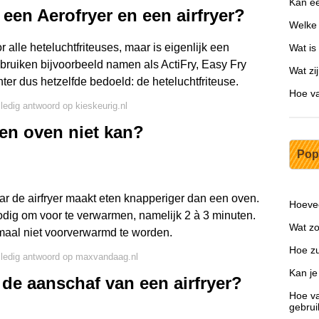
Kan e
 een Aerofryer en een airfryer?
Welke 
r alle heteluchtfriteuses, maar is eigenlijk een
Wat is
ruiken bijvoorbeeld namen als ActiFry, Easy Fry
Wat zi
ter dus hetzelfde bedoeld: de heteluchtfriteuse.
Hoe va
lledig antwoord op kieskeurig.nl
een oven niet kan?
Pop
ar de airfryer maakt eten knapperiger dan een oven.
Hoevee
nodig om voor te verwarmen, namelijk 2 à 3 minuten.
Wat zo
aal niet voorverwarmd te worden.
Hoe zui
lledig antwoord op maxvandaag.nl
Kan je
 de aanschaf van een airfryer?
Hoe va
gebru