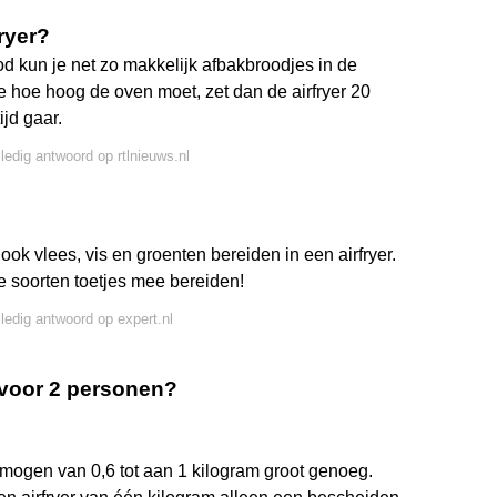
ryer?
d kun je net zo makkelijk afbakbroodjes in de
je hoe hoog de oven moet, zet dan de airfryer 20
ijd gaar.
lledig antwoord op rtlnieuws.nl
 ook vlees, vis en groenten bereiden in een airfryer.
de soorten toetjes mee bereiden!
lledig antwoord op expert.nl
n voor 2 personen?
rmogen van 0,6 tot aan 1 kilogram groot genoeg.