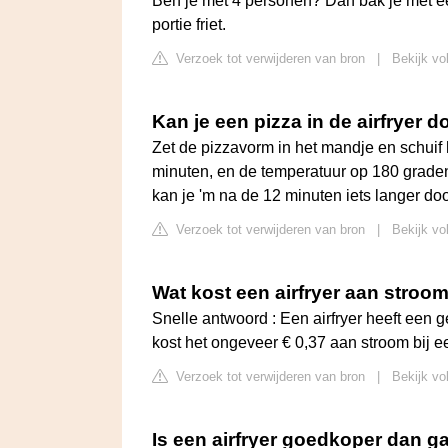
Ben je met 4 personen? Dan bak je met ee
portie friet.
Verzoek tot verwijderen van bron
|
Bekijk vo
Kan je een pizza in de airfryer 
Zet de pizzavorm in het mandje en schuif he
minuten, en de temperatuur op 180 graden
kan je 'm na de 12 minuten iets langer doo
Verzoek tot verwijderen van bron
|
Bekijk vo
Wat kost een airfryer aan stroo
Snelle antwoord : Een airfryer heeft een 
kost het ongeveer € 0,37 aan stroom bij e
Verzoek tot verwijderen van bron
|
Bekijk vo
Is een airfryer goedkoper dan g