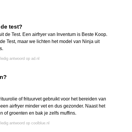
 de test?
t de Test. Een airfryer van Inventum is Beste Koop.
de Test, maar we lichten het model van Ninja uit
s.
lledig antwoord op ad.nl
en?
ituurolie of frituurvet gebruikt voor het bereiden van
t een airfryer minder vet en dus gezonder. Naast het
en of groenten en bak je zelfs muffins.
lledig antwoord op coolblue.nl