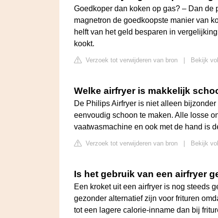
Goedkoper dan koken op gas? – Dan de pri
magnetron de goedkoopste manier van kok
helft van het geld besparen in vergelijking
kookt.
Verzoek tot verwijderen van bron
|
Bekijk vo
Welke airfryer is makkelijk sch
De Philips Airfryer is niet alleen bijzonder
eenvoudig schoon te maken. Alle losse on
vaatwasmachine en ook met de hand is de
Verzoek tot verwijderen van bron
|
Bekijk vo
Is het gebruik van een airfryer 
Een kroket uit een airfryer is nog steeds
gezonder alternatief zijn voor frituren omda
tot een lagere calorie-inname dan bij frit