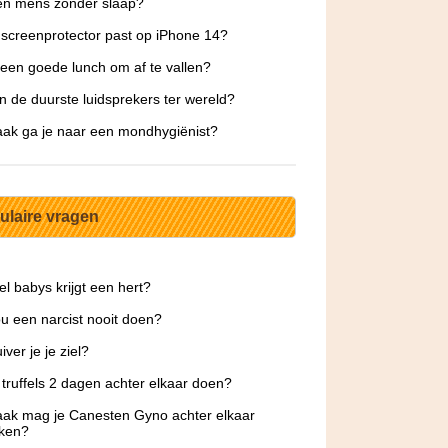
en mens zonder slaap?
screenprotector past op iPhone 14?
 een goede lunch om af te vallen?
jn de duurste luidsprekers ter wereld?
ak ga je naar een mondhygiënist?
ulaire vragen
l babys krijgt een hert?
u een narcist nooit doen?
ver je je ziel?
 truffels 2 dagen achter elkaar doen?
ak mag je Canesten Gyno achter elkaar
iken?