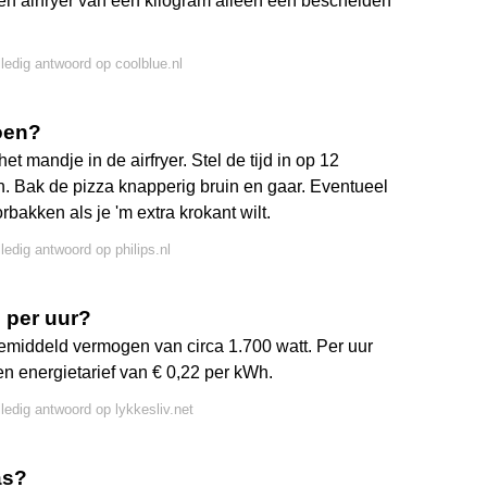
n airfryer van één kilogram alleen een bescheiden
lledig antwoord op coolblue.nl
doen?
t mandje in de airfryer. Stel de tijd in op 12
. Bak de pizza knapperig bruin en gaar. Eventueel
rbakken als je 'm extra krokant wilt.
lledig antwoord op philips.nl
m per uur?
gemiddeld vermogen van circa 1.700 watt. Per uur
en energietarief van € 0,22 per kWh.
lledig antwoord op lykkesliv.net
as?