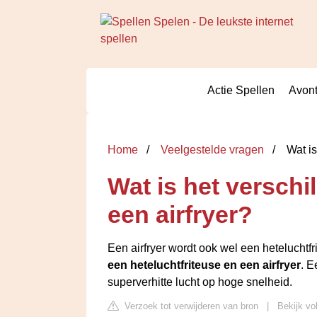
Actie Spellen
Avont
Home
Veelgestelde vragen
Wat is
Wat is het verschi
een airfryer?
Een airfryer wordt ook wel een hetelucht
een heteluchtfriteuse en een airfryer
. E
superverhitte lucht op hoge snelheid.
Verzoek tot verwijderen van bron
|
Bekijk vo