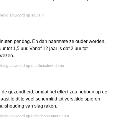
lledig antwoord op squla.nl
 minuten per dag. En dan naarmate ze ouder worden,
ur tot 1,5 uur. Vanaf 12 jaar is dat 2 uur tot
ewezen.
lledig antwoord op matthiasdewilde.be
or de gezondheid, omdat het effect zou hebben op de
t leidt te veel schermtijd tot verstijfde spieren
huishouding van slag raken.
lledig antwoord op unitedconsumers.com