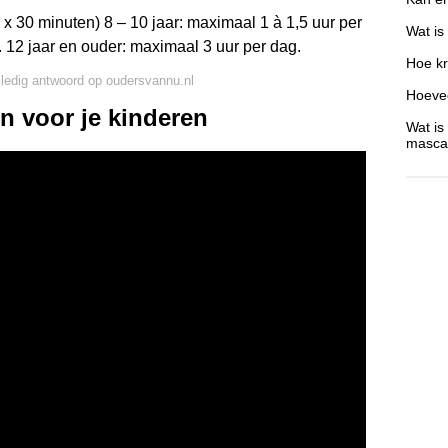
2 x 30 minuten) 8 – 10 jaar: maximaal 1 à 1,5 uur per
Wat is
. 12 jaar en ouder: maximaal 3 uur per dag.
Hoe kr
lledig antwoord op oudersvannu.nl
Hoevee
en voor je kinderen
Wat is
masca