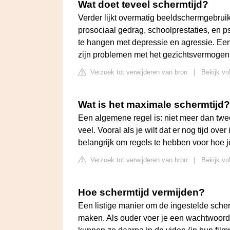
Wat doet teveel schermtijd?
Verder lijkt overmatig beeldschermgebrui
prosociaal gedrag, schoolprestaties, en p
te hangen met depressie en agressie. Een
zijn problemen met het gezichtsvermogen
Verzoek tot verwijderen van bron
|
Bekijk vo
Wat is het maximale schermtijd?
Een algemene regel is: niet meer dan twee 
veel. Vooral als je wilt dat er nog tijd ov
belangrijk om regels te hebben voor hoe j
Verzoek tot verwijderen van bron
|
Bekijk vo
Hoe schermtijd vermijden?
Een listige manier om de ingestelde sche
maken. Als ouder voer je een wachtwoord 