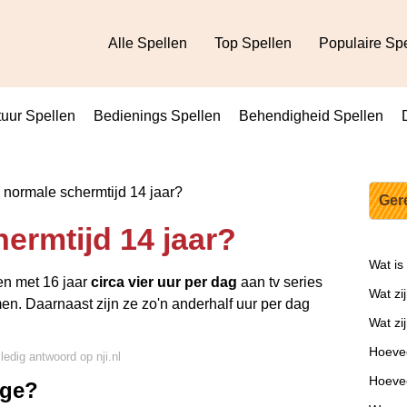
Alle Spellen
Top Spellen
Populaire Sp
uur Spellen
Bedienings Spellen
Behendigheid Spellen
 normale schermtijd 14 jaar?
Ger
ermtijd 14 jaar?
Wat is
en met 16 jaar
circa vier uur per dag
aan tv series
Wat zi
men. Daarnaast zijn ze zo'n anderhalf uur per dag
Wat zi
Hoevee
ledig antwoord op nji.nl
Hoevee
ige?