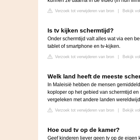
kunnen ze daarna in de video (in hun filmr
Verzoek tot verwijderen van bron
|
Bekijk vo
Is tv kijken schermtijd?
Onder schermtijd valt alles wat via een 
tablet of smartphone en tv-kijken.
Verzoek tot verwijderen van bron
|
Bekijk vo
Welk land heeft de meeste sche
In Maleisië hebben de mensen gemiddeld m
koploper op het gebied van schermtijd en 
vergeleken met andere landen wereldwijd
Verzoek tot verwijderen van bron
|
Bekijk vo
Hoe oud tv op de kamer?
Geef kinderen liever geen tv op de eigen