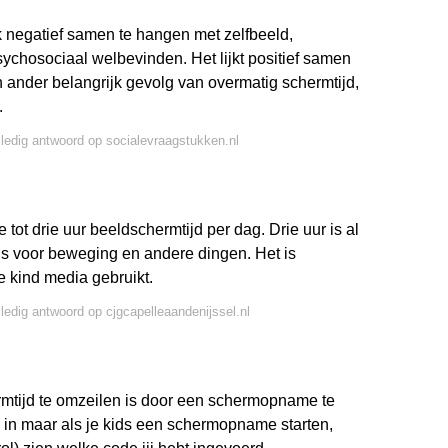
k negatief samen te hangen met zelfbeeld,
sychosociaal welbevinden. Het lijkt positief samen
 ander belangrijk gevolg van overmatig schermtijd,
.
lledig antwoord op socialevraagstukken.nl
tot drie uur beeldschermtijd per dag. Drie uur is al
er is voor beweging en andere dingen. Het is
e kind media gebruikt.
lledig antwoord op cjgcapelleaandenijssel.nl
rmtijd te omzeilen is door een schermopname te
in maar als je kids een schermopname starten,