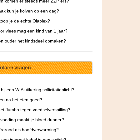
m komen er steeds meer ZZP ers?
ak kun je kolven op een dag?
oop je de echte Olaplex?
or vlees mag een kind van 1 jaar?
en ouder het kindsdeel opmaken?
ulaire vragen
bij een WIA uitkering sollicitatieplicht?
pen na het eten goed?
et Jumbo tegen voedselverspilling?
voeding maakt je bloed dunner?
frarood als hoofdverwarming?
 een internet kabel in een switch?