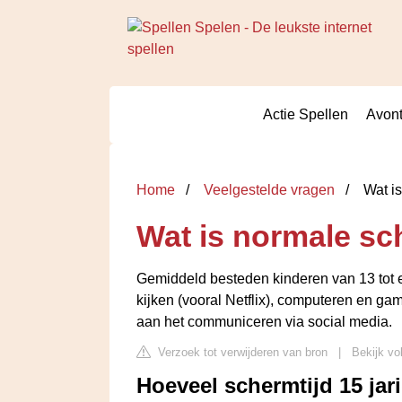
Actie Spellen
Avont
Home
Veelgestelde vragen
Wat is
Wat is normale sch
Gemiddeld besteden kinderen van 13 tot 
kijken (vooral Netflix), computeren en ga
aan het communiceren via social media.
Verzoek tot verwijderen van bron
|
Bekijk vol
Hoeveel schermtijd 15 jar