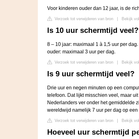
Voor kinderen ouder dan 12 jaar, is de ric
Verzoek tot verwijderen van bron
|
Bekijk vo
Is 10 uur schermtijd veel?
8 – 10 jaar: maximaal 1 à 1,5 uur per dag.
ouder: maximaal 3 uur per dag.
Verzoek tot verwijderen van bron
|
Bekijk vo
Is 9 uur schermtijd veel?
Drie uur en negen minuten op een compute
telefoon. Dat lijkt misschien veel, maar 
Nederlanders ver onder het gemiddelde z
wereldwijd namelijk 7 uur per dag op een
Verzoek tot verwijderen van bron
|
Bekijk vo
Hoeveel uur schermtijd per