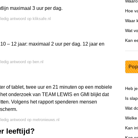
Waaro
htlijn maximaal 3 uur per dag.
Hoe va
lledig antwoord op kliksafe.nl
Waar k
Wat vo
Kan e
 10 – 12 jaar: maximaal 2 uur per dag. 12 jaar en
lledig antwoord op ben.nl
Pop
r of tablet, twee uur en 21 minuten op een mobiele
Heb je 
uit het onderzoek van TEAM LEWIS en GMI blijkt dat
Is sla
itten. Volgens het rapport spenderen mensen
Wat do
 scherm.
Welke 
lledig antwoord op metronieuws.nl
Kan in
 leeftijd?
Kan er