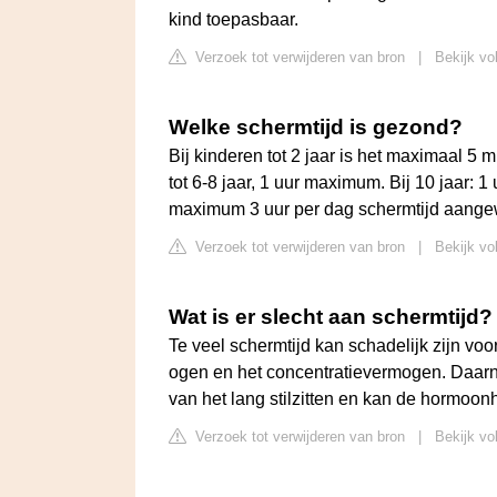
kind toepasbaar.
Verzoek tot verwijderen van bron
|
Bekijk vo
Welke schermtijd is gezond?
Bij kinderen tot 2 jaar is het maximaal 5
tot 6-8 jaar, 1 uur maximum. Bij 10 jaar: 1 u
maximum 3 uur per dag schermtijd aang
Verzoek tot verwijderen van bron
|
Bekijk vo
Wat is er slecht aan schermtijd?
Te veel schermtijd kan schadelijk zijn vo
ogen en het concentratievermogen. Daarnaas
van het lang stilzitten en kan de hormoon
Verzoek tot verwijderen van bron
|
Bekijk vo