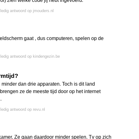
ol) zien welke code jij hebt ingevoerd.
lledig antwoord op jmouders.nl
beeldscherm gaat , dus computeren, spelen op de
lledig antwoord op kindengezin.be
rmtijd?
inder dan drie apparaten. Toch is dit land
brengen ze de meeste tijd door op het internet
.
lledig antwoord op revu.nl
 kamer. Ze gaan daardoor minder spelen. Tv op zich