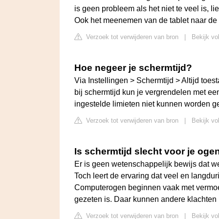
is geen probleem als het niet te veel is, li
Ook het meenemen van de tablet naar de 
Verzoek tot verwijderen van bron
|
Bekijk vo
Hoe negeer je schermtijd?
Via Instellingen > Schermtijd > Altijd toes
bij schermtijd kun je vergrendelen met ee
ingestelde limieten niet kunnen worden g
Verzoek tot verwijderen van bron
|
Bekijk vo
Is schermtijd slecht voor je oge
Er is geen wetenschappelijk bewijs dat w
Toch leert de ervaring dat veel en langdu
Computerogen beginnen vaak met vermoei
gezeten is. Daar kunnen andere klachten
Verzoek tot verwijderen van bron
|
Bekijk vo