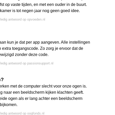
efst op vaste tijden, en met een ouder in de buurt.
kamer is tot negen jaar nog geen goed idee.
lledig antwoord op opvoeden.nl
taan kun je dat per app aangeven. Alle instellingen
n extra toegangscode. Zo zorg je ervoor dat de
ewijzigd zonder deze code.
lledig antwoord op passionsupport.nl
n?
erken met de computer slecht voor onze ogen is.
rig naar een beeldscherm kijken klachten geeft.
de ogen als er lang achter een beeldscherm
 bijkomen.
lledig antwoord op oogfonds.nl