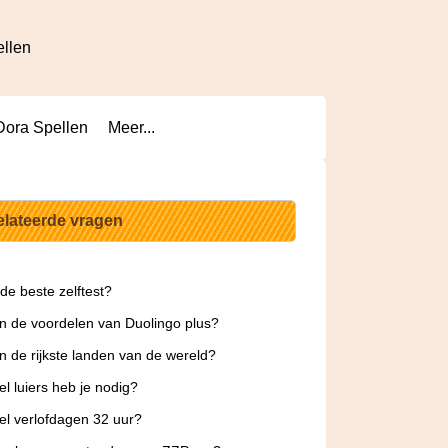
ellen
Dora Spellen
Meer...
elateerde vragen
 de beste zelftest?
jn de voordelen van Duolingo plus?
jn de rijkste landen van de wereld?
l luiers heb je nodig?
l verlofdagen 32 uur?