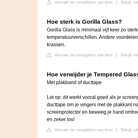
Verzoek tot verwijderen van bron
|
Bekijk vo
Hoe sterk is Gorilla Glass?
Gorilla Glass is minimaal vijf keer zo ste
temperatuurverschillen. Andere voordelen
krassen.
Verzoek tot verwijderen van bron
|
Bekijk vo
Hoe verwijder je Tempered Glas
Met plakband of ducttape
Let op: dit werkt vooral goed als je screen
ducttape om je vingers met de plakkant n
screenprotector en beweeg je hand omhoo
en zeker los!
Verzoek tot verwijderen van bron
|
Bekijk vo