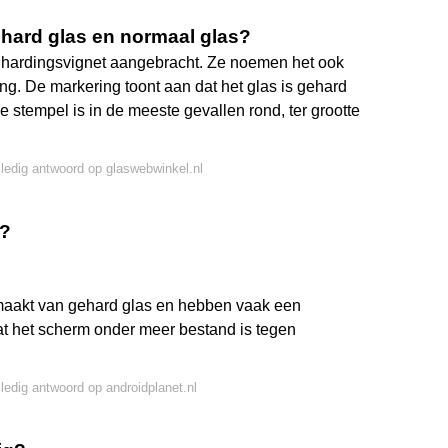
gehard glas en normaal glas?
 hardingsvignet aangebracht. Ze noemen het ook
ng. De markering toont aan dat het glas is gehard
stempel is in de meeste gevallen rond, ter grootte
lledig antwoord op glaswebwinkel.nl
r?
maakt van gehard glas en hebben vaak een
at het scherm onder meer bestand is tegen
lledig antwoord op androidplanet.nl