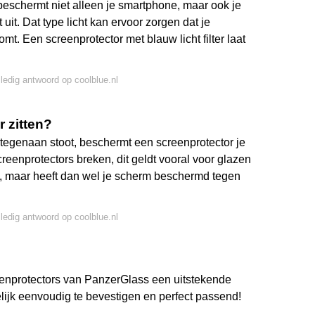
 beschermt niet alleen je smartphone, maar ook je
uit. Dat type licht kan ervoor zorgen dat je
komt. Een screenprotector met blauw licht filter laat
lledig antwoord op coolblue.nl
 zitten?
s tegenaan stoot, beschermt een screenprotector je
eenprotectors breken, dit geldt vooral voor glazen
ot, maar heeft dan wel je scherm beschermd tegen
lledig antwoord op coolblue.nl
reenprotectors van PanzerGlass een uitstekende
lijk eenvoudig te bevestigen en perfect passend!