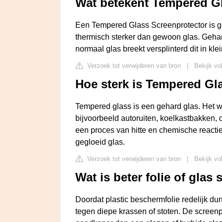
Wat betekent Tempered G
Een Tempered Glass Screenprotector is ge
thermisch sterker dan gewoon glas. Gehar
normaal glas breekt versplinterd dit in kl
Verzoek tot verwijderen van bron
|
Bekijk vo
Hoe sterk is Tempered Gl
Tempered glass is een gehard glas. Het wor
bijvoorbeeld autoruiten, koelkastbakken, 
een proces van hitte en chemische reactie 
gegloeid glas.
Verzoek tot verwijderen van bron
|
Bekijk vo
Wat is beter folie of glas
Doordat plastic beschermfolie redelijk du
tegen diepe krassen of stoten. De screen