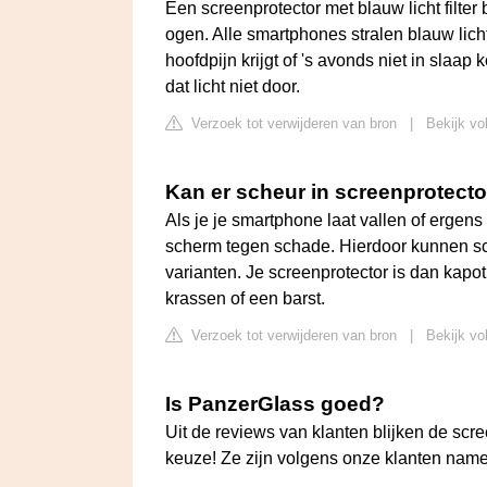
Een screenprotector met blauw licht filter
ogen. Alle smartphones stralen blauw licht 
hoofdpijn krijgt of 's avonds niet in slaap 
dat licht niet door.
Verzoek tot verwijderen van bron
|
Bekijk vo
Kan er scheur in screenprotector
Als je je smartphone laat vallen of ergen
scherm tegen schade. Hierdoor kunnen scr
varianten. Je screenprotector is dan kap
krassen of een barst.
Verzoek tot verwijderen van bron
|
Bekijk vo
Is PanzerGlass goed?
Uit de reviews van klanten blijken de sc
keuze! Ze zijn volgens onze klanten name