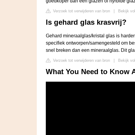
goedkoper dan een glazen of hyrbide glaz
Verzoek tot verwijderen van bron
|
Bekijk vo
Is gehard glas krasvrij?
Gehard mineraalglas/kristal glas is harder 
specifiek ontworpen/samengesteld om best
snel breken dan een mineraalglas. Dit gl
Verzoek tot verwijderen van bron
|
Bekijk vo
What You Need to Know A