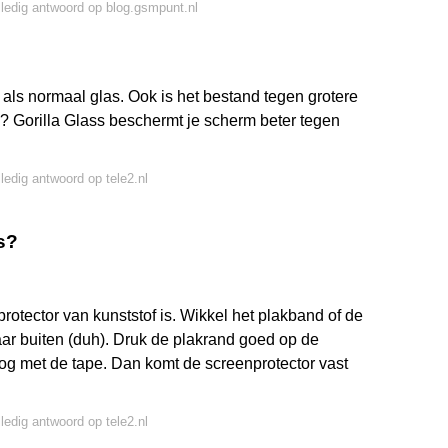
lledig antwoord op blog.gsmpunt.nl
rk als normaal glas. Ook is het bestand tegen grotere
? Gorilla Glass beschermt je scherm beter tegen
lledig antwoord op tele2.nl
s?
protector van kunststof is. Wikkel het plakband of de
aar buiten (duh). Druk de plakrand goed op de
g met de tape. Dan komt de screenprotector vast
lledig antwoord op tele2.nl