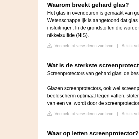
Waarom breekt gehard glas?
Het glas in ovendeuren is gemaakt van geh
Wetenschappelijk is aangetoond dat glas 
insluitingen. In de grondstoffen die worden
nikkelsulfide (NiS).
Verzoek tot verwijderen van bron
|
Bekijk vo
Wat is de sterkste screenprotec
Screenprotectors van gehard glas: de bes
Glazen screenprotectors, ook wel screenp
beeldscherm optimaal tegen vallen, stote
van een val wordt door de screenprotecto
Verzoek tot verwijderen van bron
|
Bekijk vo
Waar op letten screenprotector?