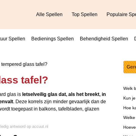
Alle Spellen
Top Spellen
Populaire Sp
uur Spellen
Bedienings Spellen
Behendigheid Spellen
 tempered glass tafel?
Ger
ass tafel?
Welk b
rd glas is
letselveilig glas dat, als het breekt, in
Kun je
envalt
. Deze korrels zijn minder gevaarlijk dan de
Hoe ka
ordt toegepast in balkons, tafelbladen, glazen
Welke 
lledig antwoord op accuut.nl
Hoevee