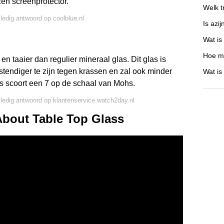
en screenprotector.
Welk t
lledig antwoord op coolblue.nl
Is azi
Wat is
Hoe ma
en taaier dan regulier mineraal glas. Dit glas is
endiger te zijn tegen krassen en zal ook minder
Wat is
as scoort een 7 op de schaal van Mohs.
lledig antwoord op klantenservice.watch2day.nl
bout Table Top Glass