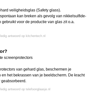
ard veiligheidsglas (Safety glass).
spontaan kan breken als gevolg van nikkelsulfide-
 gebruikt voor de productie van glas zit o.a.
lledig antwoord op kitchentech.nl
tor?
te screenprotectors
rotectors van gehard glas, beschermen je
n en het bekrassen van je beeldscherm. De kracht
r geabsorbeerd.
lledig antwoord op telefoonglaasje.nl