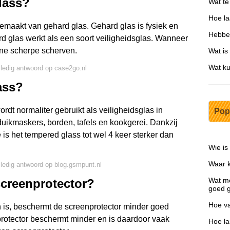
lass?
Wat te
Hoe la
maakt van gehard glas. Gehard glas is fysiek en
Hebben
d glas werkt als een soort veiligheidsglas. Wanneer
eine scherpe scherven.
Wat is
Wat ku
lledig antwoord op case2go.nl
ass?
dt normaliter gebruikt als veiligheidsglas in
Pop
duikmaskers, borden, tafels en kookgerei. Dankzij
is het tempered glass tot wel 4 keer sterker dan
Wie is
Waar k
lledig antwoord op blog.gsmpunt.nl
Wat mo
 screenprotector?
goed 
Hoe va
n is, beschermt de screenprotector minder goed
protector beschermt minder en is daardoor vaak
Hoe l