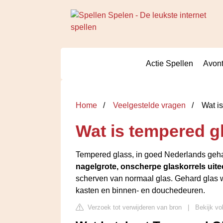
Actie Spellen
Avont
Home
Veelgestelde vragen
Wat is
Wat is tempered gl
Tempered glass, in goed Nederlands geha
nagelgrote, onscherpe glaskorrels uite
scherven van normaal glas. Gehard glas w
kasten en binnen- en douchedeuren.
Verzoek tot verwijderen van bron
|
Bekijk vo