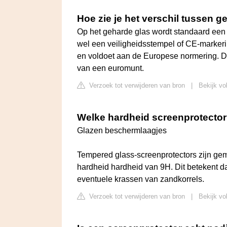
Hoe zie je het verschil tussen 
Op het geharde glas wordt standaard een
wel een veiligheidsstempel of CE-markeri
en voldoet aan de Europese normering. De 
van een euromunt.
Verzoek tot verwijderen van bron
|
Bekijk vo
Welke hardheid screenprotecto
Glazen beschermlaagjes
Tempered glass-screenprotectors zijn ge
hardheid hardheid van 9H. Dit betekent d
eventuele krassen van zandkorrels.
Verzoek tot verwijderen van bron
|
Bekijk vo