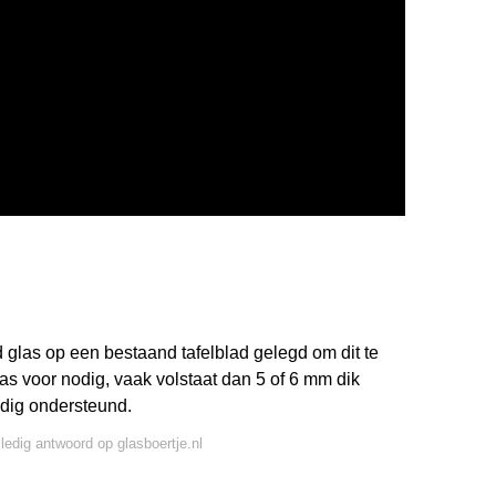
d glas op een bestaand tafelblad gelegd om dit te
as voor nodig, vaak volstaat dan 5 of 6 mm dik
edig ondersteund.
lledig antwoord op glasboertje.nl