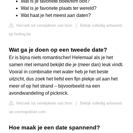
Wat is je favoriete boek/film ooit?
Wat is je favoriete plaats ter wereld?
Wat haat je het meest aan daten?
Verzoek tot verwijderen van bron
|
Bekijk volledig antwoord
op feeling.be
Wat ga je doen op een tweede date?
Er is bijna niets romantischer! Helemaal als je het
samen met iemand bekijkt die je (meer dan) leuk vindt.
Vooral in combinatie met water heb je het beste
uitzicht, dus zoek het liefst een fijn plekje uit aan het
meer of op het strand – bijvoorbeeld na een
avondwandeling of picknick.
Verzoek tot verwijderen van bron
|
Bekijk volledig antwoord
op cosmopolitan.com
Hoe maak je een date spannend?