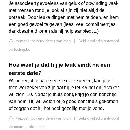
Je associeert gevoelens van geluk of opwinding vaak
met mensen rond je, ook al zijn zij niet altijd de
oorzaak. Door leuke dingen met hem te doen, en hem
een goed gevoel te geven (lees: veel complimentjes,
dankbaarheid tonen als hij hulp aanbiedt,...)
Verzoek tot verwijderen van bron
|
Bekijk volledig antwoord
op feeling.be
Hoe weet je dat hij je leuk vindt na een
eerste date?
Wanneer jullie na de eerste date zoenen, kan je er
toch wel zeker van zijn dat hij je leuk vindt en je vaker
wil zien. 10. Nadat je thuis bent, krijg je een berichtje
van hem. Hij wil weten of je goed bent thuis gekomen
of zeggen dat hij het heel gezellig met je vond.
Verzoek tot verwijderen van bron
|
Bekijk volledig antwoord
op cosmopolitan.com