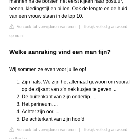
mannen na de borsten het eerst kijken naar postuur,
benen, kledingstijl en billen. Ook de lengte en de huid
van een vrouw staan in de top 10.
Verzoek tot verwijderen van bron
|
Bekijk volledig antwoord
op nu.nl
Welke aanraking vind een man fijn?
Wij sommen ze even voor jullie op!
Zijn hals. We zijn het allemaal gewoon om vooral
op de zijkant van z'n nek kusjes te geven. ...
De buitenkant van zijn onderlip. ...
Het perineum. ...
Achter zijn oor. ...
De achterkant van zijn hoofd.
Verzoek tot verwijderen van bron
|
Bekijk volledig antwoord
op flair.be