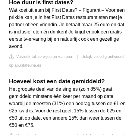
Hoe duur is first dates?
Wat kost uit eten bij First Dates? – Figurant – Voor een
prikkie kan je in het First Dates restaurant eten met je
partner of een vriendin. Je betaalt maar 25 euro en dat
is inclusief eten én drinken! Je krijgt er ook een gratis
eerste tv-ervaring bij en natuurlijk ook een gezellige
avond.
Verzoek tot verwijderen van bron
|
Bekijk volledig antwoord
op apuntateuna.es
Hoeveel kost een date gemiddeld?
Het grootste deel van de singles (zo'n 85%) gaat
gemiddeld minstens één keer per maand op date,
waarbij de meesten (31%) een bedrag tussen de €1 en
€25 kwijt is. Voor de rest geeft 15% tussen de €25 en
€50 uit op date, een andere 15% dan weer tussen de
€50 en €75.