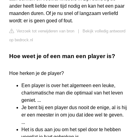
ander heeft liefde meer tijd nodig en kan het een paar
maanden duren. Of je nu snel of langzaam verliefd
wordt: er is geen goed of fout.
Verzoek tot verwijderen van bron
|
Bekijk volledig antwoord
op bedrock.nl
Hoe weet je of een man een player is?
Hoe herken je de player?
Een player is over het algemeen een leuke,
charismatische man die optimaal van het leven
geniet. ...
Je bent bij een player dus nooit de enige, al is hij
er een meester in om jou dat idee wel te geven.
...
Het is dus aan jou om het spel door te hebben
voordat je hart gebroken is.