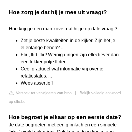
Hoe zorg je dat hij je mee uit vraagt?
Hoe krijg je een man zover dat hij je op date vraagt?
Zet je beste kwaliteiten in de kijker. Zijn het je
ellenlange benen? ...
Flirt, flirt, flirt! Weinig dingen zijn effectiever dan
een lekker potje flirten. ...
Geef gradueel wat informatie vrij over je
relatiestatus. ...
Wees assertief!
Verzoek tot verwijderen van bron
|
Bekijk volledig antwoord
op elle.be
Hoe begroet je elkaar op een eerste date?
Je date begroeten met een glimlach en een simpele
“Hoi,” werkt ook prima. Ook kun je deze keuze aan