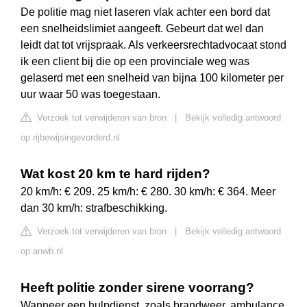
De politie mag niet laseren vlak achter een bord dat
een snelheidslimiet aangeeft. Gebeurt dat wel dan
leidt dat tot vrijspraak. Als verkeersrechtadvocaat stond
ik een client bij die op een provinciale weg was
gelaserd met een snelheid van bijna 100 kilometer per
uur waar 50 was toegestaan.
Verzoek tot verwijderen van bron
|
Bekijk volledig antwoord
op rijbewijsingevorderd.nl
Wat kost 20 km te hard rijden?
20 km/h: € 209. 25 km/h: € 280. 30 km/h: € 364. Meer
dan 30 km/h: strafbeschikking.
Verzoek tot verwijderen van bron
|
Bekijk volledig antwoord
op anwb.nl
Heeft politie zonder sirene voorrang?
Wanneer een hulpdienst, zoals brandweer, ambulance