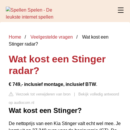
Home
Veelgestelde vragen
Wat kost een
Stinger radar?
Wat kost een Stinger
radar?
€ 749,- inclusief montage, inclusief BTW
.
Verzoek tot verwijderen van bron
|
Bekijk volledig antwoord
op audiocom.nl
Wat kost een Stinger?
De nettoprijs van een Kia Stinger valt echt wel mee. Je