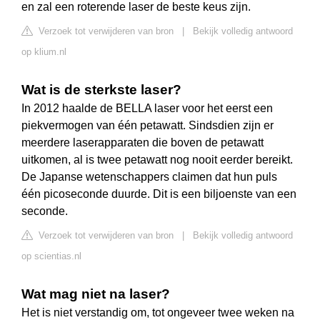
en zal een roterende laser de beste keus zijn.
Verzoek tot verwijderen van bron
|
Bekijk volledig antwoord
op klium.nl
Wat is de sterkste laser?
In 2012 haalde de BELLA laser voor het eerst een
piekvermogen van één petawatt. Sindsdien zijn er
meerdere laserapparaten die boven de petawatt
uitkomen, al is twee petawatt nog nooit eerder bereikt.
De Japanse wetenschappers claimen dat hun puls
één picoseconde duurde. Dit is een biljoenste van een
seconde.
Verzoek tot verwijderen van bron
|
Bekijk volledig antwoord
op scientias.nl
Wat mag niet na laser?
Het is niet verstandig om, tot ongeveer twee weken na