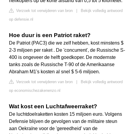
helikopters op de korte afstand van 0,5 tot 5 kilometer.
Verzoek tot verwijderen van bron
|
Bekijk volledig antwoord
op defensie.nl
Hoe duur is een Patriot raket?
De Patriot (PAC3) die we zelf hebben, kost minstens $
2-3 miljoen per raket . De 'concurrent', de Russische S-
400 is ongeveer de helft goedkoper. De modernste
tanks zoals de Russische T-90 of de Amerikaanse
Abraham M1's kosten al snel $ 5-6 miljoen.
Verzoek tot verwijderen van bron
|
Bekijk volledig antwoord
op economischezakenenzo.nl
Wat kost een Luchtafweerraket?
De luchtdoelraketten kosten 15 miljoen euro. Volgens
Defensie blijven de gevolgen van de militaire steun
aan Oekraïne voor de 'gereedheid' van de