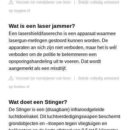
Verzoek tot verwijderen van bron
|
Bekijk volledig antwoord
op topgear.nl
Wat is een laser jammer?
Een lasershield/laserecho is een apparaat waarmee
lasergun-metingen gestoord kunnen worden. De
apparaten an sich zijn niet verboden, maar het is wél
verboden om de politie te belemmeren een
opsporingshandeling uit te voeren. Dat wordt
aangemerkt als een misdrijf.
Verzoek tot verwijderen van bron
|
Bekijk volledig antwoord
op boetes.nl
Wat doet een Stinger?
De Stinger is een (draagbare) infraroodgeleide
luchtdoelraket. Dit luchtverdedigingswapen beschermt
grondobjecten en –troepen tegen vliegtuigen en