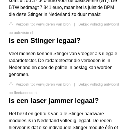
komt uit op 37.340 euro voor de basisversie (GT). De
BTW bedraagt 7.841 euro, maar het is juist de BPM
die deze Stinger in Nederland zo duur maakt.
Verzoek tot verwijderen van bron
|
Bekijk volledig antwoord
op autovisie.nl
Is een Stinger legaal?
Veel mensen kennen Stinger van vroeger als illegale
radardetector. De radardetector die verboden is in
Nederland en door de politie in beslag kan worden
genomen.
Verzoek tot verwijderen van bron
|
Bekijk volledig antwoord
op fleetaccess.nl
Is een laser jammer legaal?
Het bezit en gebruik van alle Stinger hardware
modules is in Nederland volledig legaal. De reden
hiervoor is dat elke individuele Stinger module één of