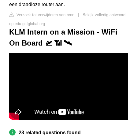
een draadloze router aan.
Verzoek tot verwijderen van bron
|
Bekijk volledig antwoord
op edu.gcfglobal.org
KLM Intern on a Mission - WiFi
On Board 🛫 📶 🛰️
23 related questions found