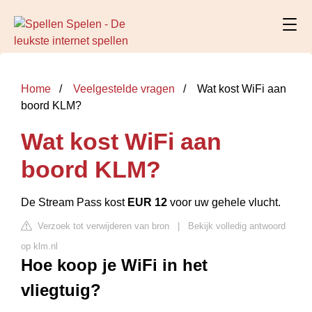
Home
Veelgestelde vragen
Wat kost WiFi aan
boord KLM?
Wat kost WiFi aan
boord KLM?
De Stream Pass kost
EUR 12
voor uw gehele vlucht.
Verzoek tot verwijderen van bron
|
Bekijk volledig antwoord
op klm.nl
Hoe koop je WiFi in het
vliegtuig?