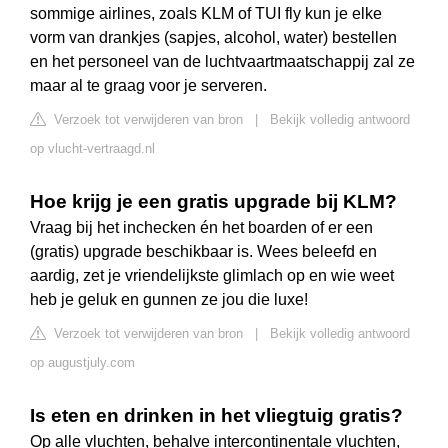
sommige airlines, zoals KLM of TUI fly kun je elke
vorm van drankjes (sapjes, alcohol, water) bestellen
en het personeel van de luchtvaartmaatschappij zal ze
maar al te graag voor je serveren.
Verzoek tot verwijderen van bron
|
Bekijk volledig antwoord
op vlucht-vertraagd.nl
Hoe krijg je een gratis upgrade bij KLM?
Vraag bij het inchecken én het boarden of er een
(gratis) upgrade beschikbaar is. Wees beleefd en
aardig, zet je vriendelijkste glimlach op en wie weet
heb je geluk en gunnen ze jou die luxe!
Verzoek tot verwijderen van bron
|
Bekijk volledig antwoord
op augustjuly.com
Is eten en drinken in het vliegtuig gratis?
Op alle vluchten, behalve intercontinentale vluchten,