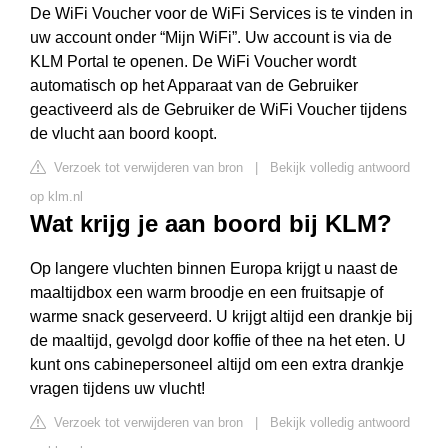
De WiFi Voucher voor de WiFi Services is te vinden in
uw account onder “Mijn WiFi”. Uw account is via de
KLM Portal te openen. De WiFi Voucher wordt
automatisch op het Apparaat van de Gebruiker
geactiveerd als de Gebruiker de WiFi Voucher tijdens
de vlucht aan boord koopt.
Verzoek tot verwijderen van bron
|
Bekijk volledig antwoord
op klm.nl
Wat krijg je aan boord bij KLM?
Op langere vluchten binnen Europa krijgt u naast de
maaltijdbox een warm broodje en een fruitsapje of
warme snack geserveerd. U krijgt altijd een drankje bij
de maaltijd, gevolgd door koffie of thee na het eten. U
kunt ons cabinepersoneel altijd om een extra drankje
vragen tijdens uw vlucht!
Verzoek tot verwijderen van bron
|
Bekijk volledig antwoord