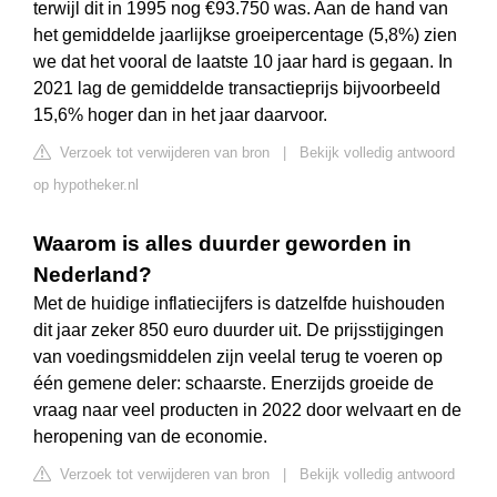
terwijl dit in 1995 nog €93.750 was. Aan de hand van
het gemiddelde jaarlijkse groeipercentage (5,8%) zien
we dat het vooral de laatste 10 jaar hard is gegaan. In
2021 lag de gemiddelde transactieprijs bijvoorbeeld
15,6% hoger dan in het jaar daarvoor.
Verzoek tot verwijderen van bron
|
Bekijk volledig antwoord
op hypotheker.nl
Waarom is alles duurder geworden in
Nederland?
Met de huidige inflatiecijfers is datzelfde huishouden
dit jaar zeker 850 euro duurder uit. De prijsstijgingen
van voedingsmiddelen zijn veelal terug te voeren op
één gemene deler: schaarste. Enerzijds groeide de
vraag naar veel producten in 2022 door welvaart en de
heropening van de economie.
Verzoek tot verwijderen van bron
|
Bekijk volledig antwoord