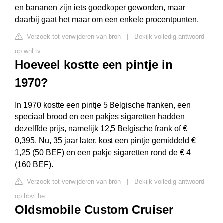
en bananen zijn iets goedkoper geworden, maar
daarbij gaat het maar om een enkele procentpunten.
Verzoek tot verwijderen van bron
|
Bekijk volledig antwoord
op wnl.tv
Hoeveel kostte een pintje in
1970?
In 1970 kostte een pintje 5 Belgische franken, een
speciaal brood en een pakjes sigaretten hadden
dezelffde prijs, namelijk 12,5 Belgische frank of €
0,395. Nu, 35 jaar later, kost een pintje gemiddeld €
1,25 (50 BEF) en een pakje sigaretten rond de € 4
(160 BEF).
Verzoek tot verwijderen van bron
|
Bekijk volledig antwoord
op hbvl.be
Oldsmobile Custom Cruiser