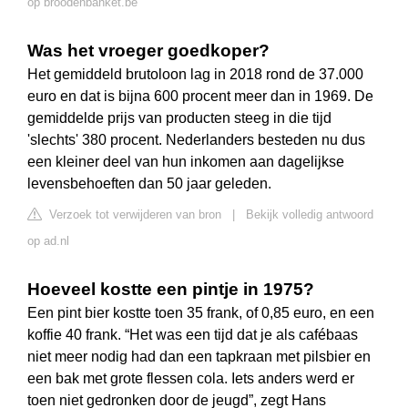
op broodenbanket.be
Was het vroeger goedkoper?
Het gemiddeld brutoloon lag in 2018 rond de 37.000
euro en dat is bijna 600 procent meer dan in 1969. De
gemiddelde prijs van producten steeg in die tijd
'slechts' 380 procent. Nederlanders besteden nu dus
een kleiner deel van hun inkomen aan dagelijkse
levensbehoeften dan 50 jaar geleden.
Verzoek tot verwijderen van bron
|
Bekijk volledig antwoord
op ad.nl
Hoeveel kostte een pintje in 1975?
Een pint bier kostte toen 35 frank, of 0,85 euro, en een
koffie 40 frank. “Het was een tijd dat je als cafébaas
niet meer nodig had dan een tapkraan met pilsbier en
een bak met grote flessen cola. Iets anders werd er
toen niet gedronken door de jeugd”, zegt Hans