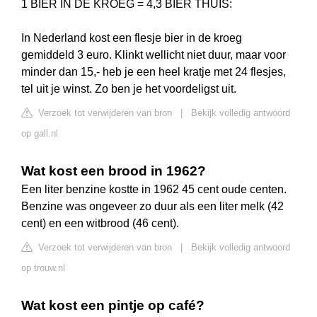
1 BIER IN DE KROEG = 4,3 BIER THUIS:
In Nederland kost een flesje bier in de kroeg
gemiddeld 3 euro. Klinkt wellicht niet duur, maar voor
minder dan 15,- heb je een heel kratje met 24 flesjes,
tel uit je winst. Zo ben je het voordeligst uit.
Verzoek tot verwijderen van bron
|
Bekijk volledig antwoord
op gall.nl
Wat kost een brood in 1962?
Een liter benzine kostte in 1962 45 cent oude centen.
Benzine was ongeveer zo duur als een liter melk (42
cent) en een witbrood (46 cent).
Verzoek tot verwijderen van bron
|
Bekijk volledig antwoord
op trouw.nl
Wat kost een pintje op café?