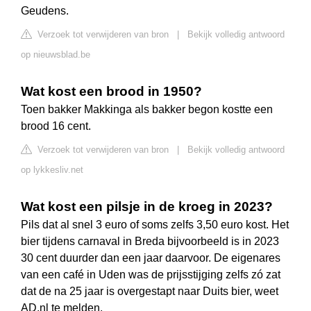
Geudens.
Verzoek tot verwijderen van bron
|
Bekijk volledig antwoord
op nieuwsblad.be
Wat kost een brood in 1950?
Toen bakker Makkinga als bakker begon kostte een
brood 16 cent.
Verzoek tot verwijderen van bron
|
Bekijk volledig antwoord
op lykkesliv.net
Wat kost een pilsje in de kroeg in 2023?
Pils dat al snel 3 euro of soms zelfs 3,50 euro kost. Het
bier tijdens carnaval in Breda bijvoorbeeld is in 2023
30 cent duurder dan een jaar daarvoor. De eigenares
van een café in Uden was de prijsstijging zelfs zó zat
dat de na 25 jaar is overgestapt naar Duits bier, weet
AD.nl te melden.