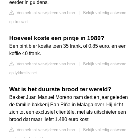
eerder in guldens.
Verzoek tot verwijderen van bron
|
Bekijk volledig antwoord
op trouw.nl
Hoeveel koste een pintje in 1980?
Een pint bier kostte toen 35 frank, of 0,85 euro, en een
koffie 40 frank.
Verzoek tot verwijderen van bron
|
Bekijk volledig antwoord
op lykkesliv.net
Wat is het duurste brood ter wereld?
Bakker Juan Manuel Moreno nam dertien jaar geleden
de familie bakkerij Pan Piña in Malaga over. Hij richt
zich tot een exclusief clientèle, met als uitschieter een
brood dat maar liefst 1.480 euro kost.
Verzoek tot verwijderen van bron
|
Bekijk volledig antwoord