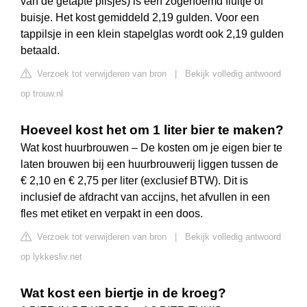
van de getapte pilsjes) is een zogenoemd fluitje of
buisje. Het kost gemiddeld 2,19 gulden. Voor een
tappilsje in een klein stapelglas wordt ook 2,19 gulden
betaald.
Verzoek tot verwijderen van bron
|
Bekijk volledig antwoord
op trouw.nl
Hoeveel kost het om 1 liter bier te maken?
Wat kost huurbrouwen – De kosten om je eigen bier te
laten brouwen bij een huurbrouwerij liggen tussen de
€ 2,10 en € 2,75 per liter (exclusief BTW). Dit is
inclusief de afdracht van accijns, het afvullen in een
fles met etiket en verpakt in een doos.
Verzoek tot verwijderen van bron
|
Bekijk volledig antwoord
op lykkesliv.net
Wat kost een biertje in de kroeg?