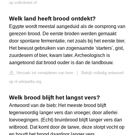
op volkskrant.nl
Welk land heeft brood ontdekt?
Egypte wordt meestal aangeduid als de oorsprong van
gerezen brood. De eerste broden werden gemaakt
door spontane fermentatie, net zoals bij het eerste bier.
Het bewust gebruiken van zogenaamde 'starters', gist,
zuurdesem of bier, kwam later. Archeologisch is
aangetoond dat brood ouder is dan de landbouw.
Verzoek tot verwijderen van bron
|
Bekijk volledig antwoord
op nl.wikipedia.org
Welk brood blijft het langst vers?
Antwoord van de bieb: Het meeste brood blijft
tegenwoordig langer vers dan vroeger, door allerlei
toevoegingen. (Echt) bruinbrood blijft langer vers dan
witbrood. Dat komt door de tarwe, deze slorpt vocht op
en houdt het brood daardoor langer vers.