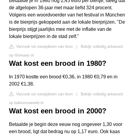
Betaalde je in 1980 nog 2,45 euro per biertje, steeg dat
de afgelopen 36-jaar met maar liefst 324 procent.
Volgens een woordvoerder van het festival in München
is de bierprijs gekoppeld aan de lokale bierprijzen. "De
bierprijs stijgt jaarlijks mee met de inflatie van de
lokale bierprijzen in de stad zelf."
Verzoek tot verwijderen van bron
|
Bekijk volledig antwoord
op rtlnieuws.nl
Wat kost een brood in 1980?
In 1970 kostte een brood €0,36, in 1980 €0,79 en in
2002 €1,38.
Verzoek tot verwijderen van bron
|
Bekijk volledig antwoord
op bakkerswereld.nl
Wat kost een brood in 2000?
Betaalde je begin deze eeuw nog ongeveer 1,30 voor
een brood, ligt dat bedrag nu op 1,17 euro. Ook kaas