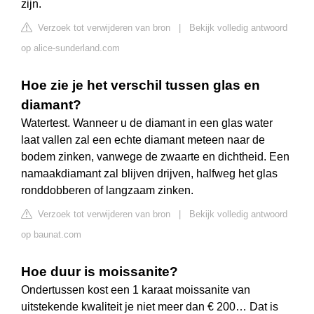
zijn.
Verzoek tot verwijderen van bron
|
Bekijk volledig antwoord
op alice-sunderland.com
Hoe zie je het verschil tussen glas en
diamant?
Watertest. Wanneer u de diamant in een glas water
laat vallen zal een echte diamant meteen naar de
bodem zinken, vanwege de zwaarte en dichtheid. Een
namaakdiamant zal blijven drijven, halfweg het glas
ronddobberen of langzaam zinken.
Verzoek tot verwijderen van bron
|
Bekijk volledig antwoord
op baunat.com
Hoe duur is moissanite?
Ondertussen kost een 1 karaat moissanite van
uitstekende kwaliteit je niet meer dan € 200… Dat is