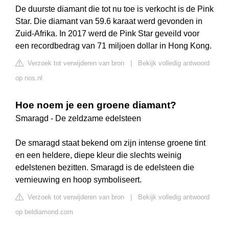
De duurste diamant die tot nu toe is verkocht is de Pink
Star. Die diamant van 59.6 karaat werd gevonden in
Zuid-Afrika. In 2017 werd de Pink Star geveild voor
een recordbedrag van 71 miljoen dollar in Hong Kong.
Verzoek tot verwijderen van bron
|
Bekijk volledig antwoord
op nos.nl
Hoe noem je een groene diamant?
Smaragd - De zeldzame edelsteen
De smaragd staat bekend om zijn intense groene tint
en een heldere, diepe kleur die slechts weinig
edelstenen bezitten. Smaragd is de edelsteen die
vernieuwing en hoop symboliseert.
Verzoek tot verwijderen van bron
|
Bekijk volledig antwoord
op beldiamond.com