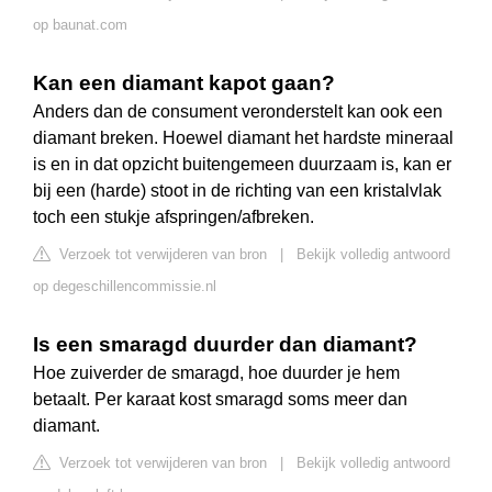
op baunat.com
Kan een diamant kapot gaan?
Anders dan de consument veronderstelt kan ook een
diamant breken. Hoewel diamant het hardste mineraal
is en in dat opzicht buitengemeen duurzaam is, kan er
bij een (harde) stoot in de richting van een kristalvlak
toch een stukje afspringen/afbreken.
Verzoek tot verwijderen van bron
|
Bekijk volledig antwoord
op degeschillencommissie.nl
Is een smaragd duurder dan diamant?
Hoe zuiverder de smaragd, hoe duurder je hem
betaalt. Per karaat kost smaragd soms meer dan
diamant.
Verzoek tot verwijderen van bron
|
Bekijk volledig antwoord