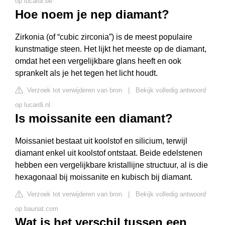
op lucardi.be
Hoe noem je nep diamant?
Zirkonia (of “cubic zirconia”) is de meest populaire
kunstmatige steen. Het lijkt het meeste op de diamant,
omdat het een vergelijkbare glans heeft en ook
sprankelt als je het tegen het licht houdt.
Verzoek tot verwijderen van bron
|
Bekijk volledig antwoord
op lucardi.nl
Is moissanite een diamant?
Moissaniet bestaat uit koolstof en silicium, terwijl
diamant enkel uit koolstof ontstaat. Beide edelstenen
hebben een vergelijkbare kristallijne structuur, al is die
hexagonaal bij moissanite en kubisch bij diamant.
Verzoek tot verwijderen van bron
|
Bekijk volledig antwoord
op baunat.com
Wat is het verschil tussen een