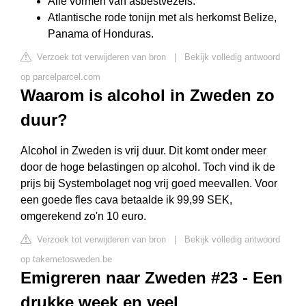
Alle vormen van asbestvezels.
Atlantische rode tonijn met als herkomst Belize,
Panama of Honduras.
Verzoek tot verwijderen van bron
|
Bekijk volledig antwoord
op parcelparcel.com
Waarom is alcohol in Zweden zo
duur?
Alcohol in Zweden is vrij duur. Dit komt onder meer
door de hoge belastingen op alcohol. Toch vind ik de
prijs bij Systembolaget nog vrij goed meevallen. Voor
een goede fles cava betaalde ik 99,99 SEK,
omgerekend zo'n 10 euro.
Verzoek tot verwijderen van bron
|
Bekijk volledig antwoord
op takemetosweden.be
Emigreren naar Zweden #23 - Een
drukke week en veel