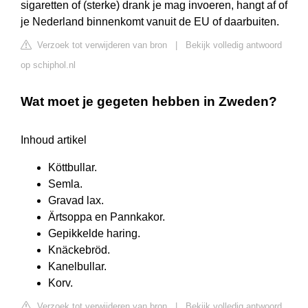
sigaretten of (sterke) drank je mag invoeren, hangt af of
je Nederland binnenkomt vanuit de EU of daarbuiten.
Verzoek tot verwijderen van bron
|
Bekijk volledig antwoord
op schiphol.nl
Wat moet je gegeten hebben in Zweden?
Inhoud artikel
Köttbullar.
Semla.
Gravad lax.
Ärtsoppa en Pannkakor.
Gepikkelde haring.
Knäckebröd.
Kanelbullar.
Korv.
Verzoek tot verwijderen van bron
|
Bekijk volledig antwoord