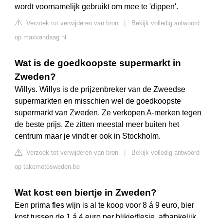
wordt voornamelijk gebruikt om mee te 'dippen'.
Verzoek tot verwijderen van bron
|
Bekijk volledig antwoord
op maxvandaag.nl
Wat is de goedkoopste supermarkt in
Zweden?
Willys. Willys is de prijzenbreker van de Zweedse
supermarkten en misschien wel de goedkoopste
supermarkt van Zweden. Ze verkopen A-merken tegen
de beste prijs. Ze zitten meestal meer buiten het
centrum maar je vindt er ook in Stockholm.
Verzoek tot verwijderen van bron
|
Bekijk volledig antwoord
op takemetosweden.be
Wat kost een biertje in Zweden?
Een prima fles wijn is al te koop voor 8 á 9 euro, bier
kost tussen de 1 á 4 euro per blikje/flesje, afhankelijk