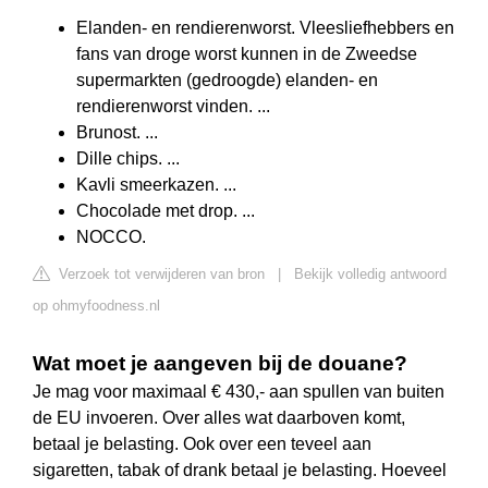
Elanden- en rendierenworst. Vleesliefhebbers en
fans van droge worst kunnen in de Zweedse
supermarkten (gedroogde) elanden- en
rendierenworst vinden. ...
Brunost. ...
Dille chips. ...
Kavli smeerkazen. ...
Chocolade met drop. ...
NOCCO.
Verzoek tot verwijderen van bron
|
Bekijk volledig antwoord
op ohmyfoodness.nl
Wat moet je aangeven bij de douane?
Je mag voor maximaal € 430,- aan spullen van buiten
de EU invoeren. Over alles wat daarboven komt,
betaal je belasting. Ook over een teveel aan
sigaretten, tabak of drank betaal je belasting. Hoeveel