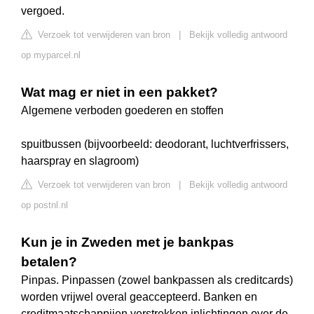
vergoed.
Verzoek tot verwijderen van bron
|
Bekijk volledig antwoord
op myparcel.nl
Wat mag er niet in een pakket?
Algemene verboden goederen en stoffen
spuitbussen (bijvoorbeeld: deodorant, luchtverfrissers,
haarspray en slagroom)
Verzoek tot verwijderen van bron
|
Bekijk volledig antwoord
op postnl.nl
Kun je in Zweden met je bankpas
betalen?
Pinpas. Pinpassen (zowel bankpassen als creditcards)
worden vrijwel overal geaccepteerd. Banken en
creditmaatschappijen verstrekken inlichtingen over de