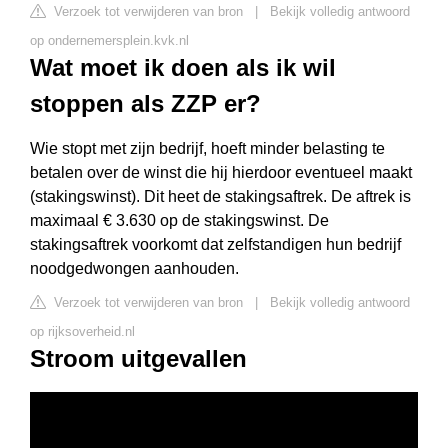
Verzoek tot verwijderen van bron
|
Bekijk volledig antwoord
op ondernemersplein.kvk.nl
Wat moet ik doen als ik wil
stoppen als ZZP er?
Wie stopt met zijn bedrijf, hoeft minder belasting te
betalen over de winst die hij hierdoor eventueel maakt
(stakingswinst). Dit heet de stakingsaftrek. De aftrek is
maximaal € 3.630 op de stakingswinst. De
stakingsaftrek voorkomt dat zelfstandigen hun bedrijf
noodgedwongen aanhouden.
Verzoek tot verwijderen van bron
|
Bekijk volledig antwoord
op rijksoverheid.nl
Stroom uitgevallen