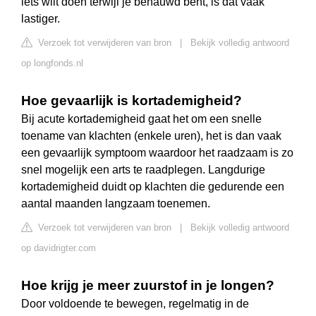
iets wilt doen terwijl je benauwd bent, is dat vaak
lastiger.
Verzoek tot verwijderen van bron
|
Bekijk volledig antwoord
op longfonds.nl
Hoe gevaarlijk is kortademigheid?
Bij acute kortademigheid gaat het om een snelle
toename van klachten (enkele uren), het is dan vaak
een gevaarlijk symptoom waardoor het raadzaam is zo
snel mogelijk een arts te raadplegen. Langdurige
kortademigheid duidt op klachten die gedurende een
aantal maanden langzaam toenemen.
Verzoek tot verwijderen van bron
|
Bekijk volledig antwoord
op davidrigter.com
Hoe krijg je meer zuurstof in je longen?
Door voldoende te bewegen, regelmatig in de