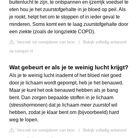
buitenlucht te zijn, te ontspannen en ijzerrijk voedsel te
eten hou je het zuurstofgehalte in je bloed op peil. Als
je rookt, helpt het om te stoppen of in ieder geval te
minderen. Soms komt een te laag zuurstofgehalte door
een ziekte (zoals de longziekte COPD).
Verzoek tot verwijderen van bron
|
Bekijk volledig antwoord
op sanquin.nl
Wat gebeurt er als je te weinig lucht krijgt?
Als je te weinig lucht inademt of het bloed niet goed
door je lichaam wordt gepompt, heb je het benauwd.
Maar je kunt het ook benauwd hebben als je bang
bent. Dan zorgen bepaalde stoffen in je lichaam
(stresshormonen) dat je lichaam meer zuurstof wil
hebben, zodat je klaar bent om (bijvoorbeeld) hard
weg te lopen.
Verzoek tot verwijderen van bron
|
Bekijk volledig antwoord