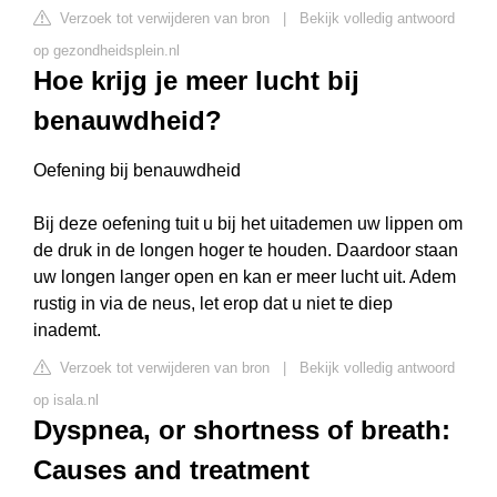
Verzoek tot verwijderen van bron
|
Bekijk volledig antwoord
op gezondheidsplein.nl
Hoe krijg je meer lucht bij
benauwdheid?
Oefening bij benauwdheid
Bij deze oefening tuit u bij het uitademen uw lippen om
de druk in de longen hoger te houden. Daardoor staan
uw longen langer open en kan er meer lucht uit. Adem
rustig in via de neus, let erop dat u niet te diep
inademt.
Verzoek tot verwijderen van bron
|
Bekijk volledig antwoord
op isala.nl
Dyspnea, or shortness of breath:
Causes and treatment