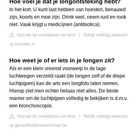
Hoe voel je dat je longontsteking hebt?
In het kort. U kunt last hebben van hoesten, benauwd
zijn, koorts en moe zijn. Drink veel, neem rust en rook
niet. Vaak krijgt u medicijnen (antibiotica).
Verzoek tot verwijderen van bron
|
Bekijk volledig antwoord
op thuisarts.nl
Hoe weet je of er iets in je longen zit?
Als er een klein vreemd voorwerp in de lage
luchtwegen verzeild raakt (de longen zelf of de diepe
luchtpijpen) kan de arts een longfoto laten nemen.
Hierop ziet men echter helaas niet alles. De beste
manier om de luchtpijpen volledig te bekijken is d.m.v.
een bronchoscopie.
Verzoek tot verwijderen van bron
|
Bekijk volledig antwoord
op gezondheidenwetenschap.be