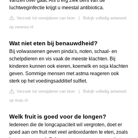
vanzelf over gaat. Als u erg ziek bent van de
luchtweginfectie krijgt u meestal antibiotica.
Verzoek tot verwijderen van bron
|
Bekijk volledig antwoord
op verenso.nl
Wat niet eten bij benauwdheid?
Bij volwassenen geven pinda's, noten, schaal- en
schelpdieren en vis vaak de meeste klachten. Bij
kinderen kunnen ook eieren, koemelk en soja klachten
geven. Sommige mensen met astma reageren ook
sterk op het voedingsadditief sulfiet.
Verzoek tot verwijderen van bron
|
Bekijk volledig antwoord
op rivas.nl
Welk fruit is goed voor de longen?
Iedereen die de longcapaciteit wil vergroten, doet er
goed aan om fruit met veel antioxidanten te eten, zoals