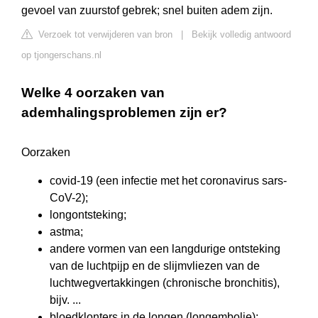
gevoel van zuurstof gebrek; snel buiten adem zijn.
Verzoek tot verwijderen van bron
|
Bekijk volledig antwoord
op tjongerschans.nl
Welke 4 oorzaken van
ademhalingsproblemen zijn er?
Oorzaken
covid-19 (een infectie met het coronavirus sars-
CoV-2);
longontsteking;
astma;
andere vormen van een langdurige ontsteking
van de luchtpijp en de slijmvliezen van de
luchtwegvertakkingen (chronische bronchitis),
bijv. ...
bloedklonters in de longen (longembolie);