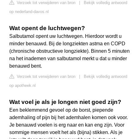
Verzoek tot verwijderen van bron
|
Bekijk volledig antwoord
op nederland-davos.nl
Wat opent de luchtwegen?
Salbutamol opent uw luchtwegen. Hierdoor wordt u
minder benauwd. Bij de longziekten astma en COPD
(chronische obstructieve longziekte). Binnen 5 minuten
na het inademen van salbutamol merkt u dat u minder
benauwd bent.
Verzoek tot verwijderen van bron
|
Bekijk volledig antwoord
op apotheek.nl
Wat voel je als je longen niet goed zijn?
Een beklemmend gevoel op de borst, piepende
ademhaling of pijn bij het ademhalen komen ook voor.
Je benauwd voelen is erg naar en kan eng zijn. Voor
sommige mensen voelt het als (bijna) stikken. Als je