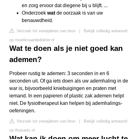
en zorg ervoor dat diegene bij u blijft. ...
Onderzoek
wat
de oorzaak is van uw
benauwdheid.
Verzoek tot verwijderen van bron
|
Bekijk volledig antwoord
op moetiknaardedokter.nl
Wat te doen als je niet goed kan
ademen?
Probeer rustig te ademen: 3 seconden in en 6
seconden uit. Of ga iets doen als uw ademhaling in de
war is, bijvoorbeeld kniebuigingen en praten met
iemand. In een papieren of plastic zak ademen helpt
niet. De fysiotherapeut kan helpen bij ademhalings-
oefeningen.
Verzoek tot verwijderen van bron
|
Bekijk volledig antwoord
op thuisarts.nl
Wat kan ik doen om meer lucht te