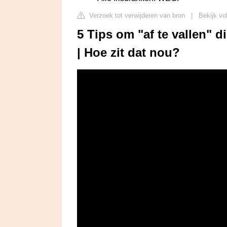
Verzoek tot verwijderen van bron
|
Bekijk vo
5 Tips om "af te vallen" d
| Hoe zit dat nou?