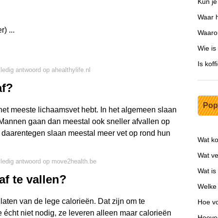
Kun je
Waar h
) ...
Waarom
Wie is
Is kof
lledig antwoord op ahealthylife.nl
af?
Pop
e het meeste lichaamsvet hebt. In het algemeen slaan
annen gaan dan meestal ook sneller afvallen op
 daarentegen slaan meestal meer vet op rond hun
Wat ko
Wat ve
lledig antwoord op move2health.be
Wat is
f te vallen?
Welke 
glaten van de lege calorieën. Dat zijn om te
Hoe vo
écht niet nodig, ze leveren alleen maar calorieën
Hoevee