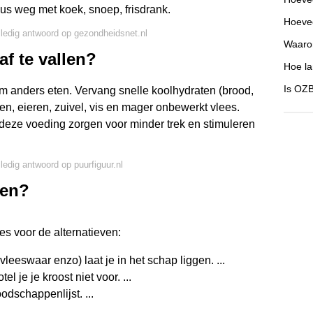
us weg met koek, snoep, frisdrank.
Hoeve
lledig antwoord op gezondheidsnet.nl
Waarom
af te vallen?
Hoe la
Is OZB
om anders eten. Vervang snelle koolhydraten (brood,
noten, eieren, zuivel, vis en mager onbewerkt vlees.
 deze voeding zorgen voor minder trek en stimuleren
lledig antwoord op puurfiguur.nl
ten?
es voor de alternatieven:
leeswaar enzo) laat je in het schap liggen. ...
l je je kroost niet voor. ...
dschappenlijst. ...