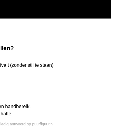
allen?
valt (zonder stil te staan)
en handbereik.
ehalte.
lledig antwoord op puurfiguur.nl