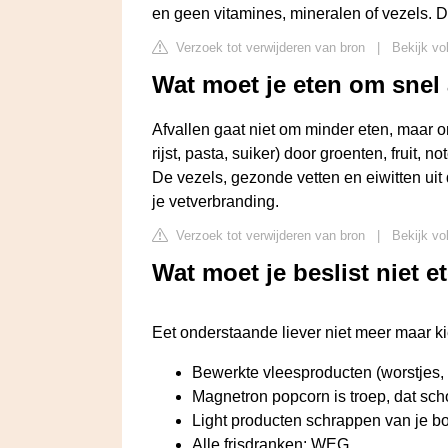
en geen vitamines, mineralen of vezels. D
Verzoek tot verwijderen van bron
|
Bekijk vo
Wat moet je eten om snel 
Afvallen gaat niet om minder eten, maar 
rijst, pasta, suiker) door groenten, fruit, 
De vezels, gezonde vetten en eiwitten uit
je vetverbranding.
Verzoek tot verwijderen van bron
|
Bekijk vo
Wat moet je beslist niet e
Eet onderstaande liever niet meer maar ki
Bewerkte vleesproducten (worstjes, v
Magnetron popcorn is troep, dat schote
Light producten schrappen van je boo
Alle frisdranken: WEG.