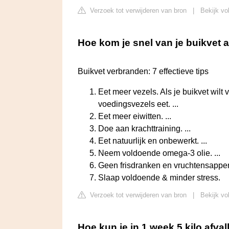
Verzoek tot verwijderen van bron
|
Bekijk vo
Hoe kom je snel van je buikvet a
Buikvet verbranden: 7 effectieve tips
Eet meer vezels. Als je buikvet wilt 
voedingsvezels eet. ...
Eet meer eiwitten. ...
Doe aan krachttraining. ...
Eet natuurlijk en onbewerkt. ...
Neem voldoende omega-3 olie. ...
Geen frisdranken en vruchtensappen.
Slaap voldoende & minder stress.
Verzoek tot verwijderen van bron
|
Bekijk vo
Hoe kun je in 1 week 5 kilo afva