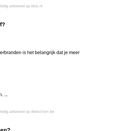
lledig antwoord op etos.nl
f?
verbranden is het belangrijk dat je meer
 ...
lledig antwoord op dietist-tom.be
llen?