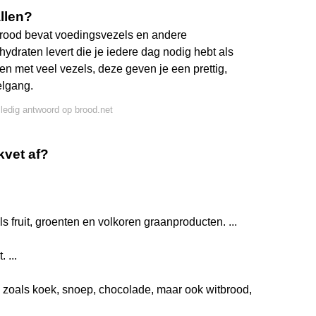
allen?
Brood bevat voedingsvezels en andere
lhydraten levert die je iedere dag nodig hebt als
en met veel vezels, deze geven je een prettig,
elgang.
lledig antwoord op brood.net
kvet af?
s fruit, groenten en volkoren graanproducten. ...
 ...
s zoals koek, snoep, chocolade, maar ook witbrood,