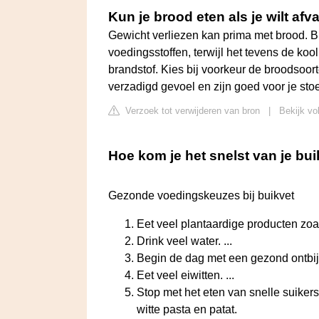
Kun je brood eten als je wilt afv
Gewicht verliezen kan prima met brood. 
voedingsstoffen, terwijl het tevens de koo
brandstof. Kies bij voorkeur de broodsoort
verzadigd gevoel en zijn goed voor je sto
Verzoek tot verwijderen van bron
|
Bekijk vo
Hoe kom je het snelst van je bui
Gezonde voedingskeuzes bij buikvet
Eet veel plantaardige producten zoal
Drink veel water. ...
Begin de dag met een gezond ontbijt.
Eet veel eiwitten. ...
Stop met het eten van snelle suiker
witte pasta en patat.