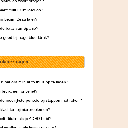
 blauw op zwart dragen?
eeft cultuur invloed op?
 begint Beau later?
 de baas van Spanje?
fie goed bij hoge bloeddruk?
ulaire vragen
st het om mijn auto thuis op te laden?
rbruikt een prive jet?
 de moeilijkste periode bij stoppen met roken?
klachten bij nierproblemen?
elt Ritalin als je ADHD hebt?
l verdien je als lasser per uur?