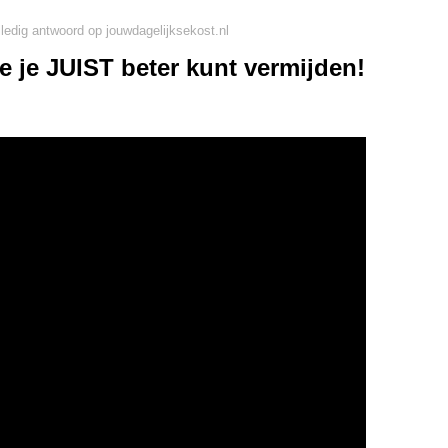
lledig antwoord op jouwdagelijksekost.nl
ie je JUIST beter kunt vermijden!