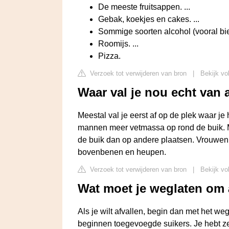
De meeste fruitsappen. ...
Gebak, koekjes en cakes. ...
Sommige soorten alcohol (vooral bier
Roomijs. ...
Pizza.
Verzoek tot verwijderen van bron
|
Bekijk vo
Waar val je nou echt van 
Meestal val je eerst af op de plek waar j
mannen meer vetmassa op rond de buik. M
de buik dan op andere plaatsen. Vrouwen
bovenbenen en heupen.
Verzoek tot verwijderen van bron
|
Bekijk vo
Wat moet je weglaten om a
Als je wilt afvallen, begin dan met het we
beginnen toegevoegde suikers. Je hebt ze 