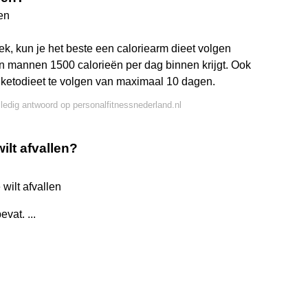
en
week, kun je het beste een caloriearm dieet volgen
en mannen 1500 calorieën per dag binnen krijgt. Ook
f ketodieet te volgen van maximaal 10 dagen.
lledig antwoord op personalfitnessnederland.nl
wilt afvallen?
 wilt afvallen
vat. ...