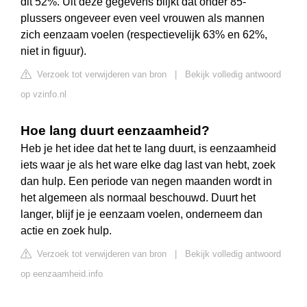
dit 52%. Uit deze gegevens blijkt dat onder 85-
plussers ongeveer even veel vrouwen als mannen
zich eenzaam voelen (respectievelijk 63% en 62%,
niet in figuur).
Verzoek tot verwijderen van bron
|
Bekijk volledig antwoord
op vzinfo.nl
Hoe lang duurt eenzaamheid?
Heb je het idee dat het te lang duurt, is eenzaamheid
iets waar je als het ware elke dag last van hebt, zoek
dan hulp. Een periode van negen maanden wordt in
het algemeen als normaal beschouwd. Duurt het
langer, blijf je je eenzaam voelen, onderneem dan
actie en zoek hulp.
Verzoek tot verwijderen van bron
|
Bekijk volledig antwoord
op eenzaamheid.info