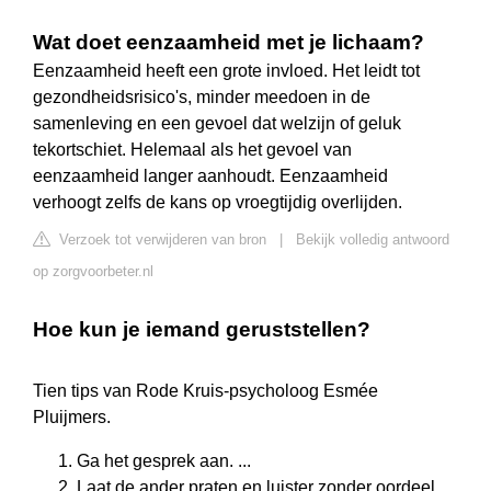
Wat doet eenzaamheid met je lichaam?
Eenzaamheid heeft een grote invloed. Het leidt tot
gezondheidsrisico's, minder meedoen in de
samenleving en een gevoel dat welzijn of geluk
tekortschiet. Helemaal als het gevoel van
eenzaamheid langer aanhoudt. Eenzaamheid
verhoogt zelfs de kans op vroegtijdig overlijden.
Verzoek tot verwijderen van bron
|
Bekijk volledig antwoord
op zorgvoorbeter.nl
Hoe kun je iemand geruststellen?
Tien tips van Rode Kruis-psycholoog Esmée
Pluijmers.
Ga het gesprek aan. ...
Laat de ander praten en luister zonder oordeel. ...