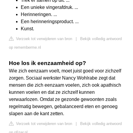
Trek er samen op uit. ...
Een unieke vingerafdruk. ...
Herinneringen. ...
Een herinneringsproduct. ...
Kunst.
Verzoek tot verwijderen van bron
|
Bekijk volledig antwoord
op rememberme.nl
Hoe los ik eenzaamheid op?
Wie zich eenzaam voelt, moet juist goed voor zichzelf
zorgen. Sociaal werkster Nancy Wohlrabe zegt dat
mensen die zich eenzaam voelen, zich ook apathisch
kunnen voelen en dat ze zichzelf kunnen
verwaarlozen. Omdat ze gezonde gewoonten zoals
regelmatig bewegen, gebalanceerd eten en genoeg
slapen aan de kant zetten.
Verzoek tot verwijderen van bron
|
Bekijk volledig antwoord
op pfizer.nl