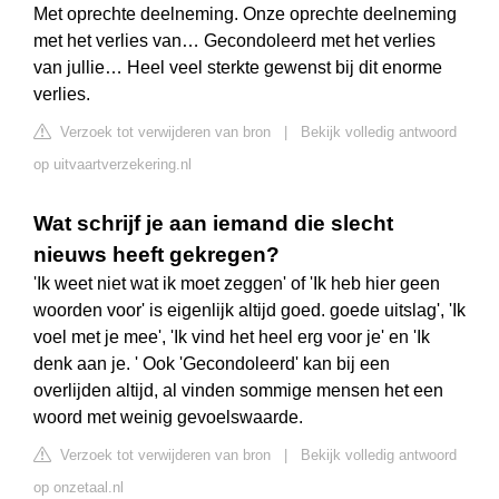
Met oprechte deelneming. Onze oprechte deelneming
met het verlies van… Gecondoleerd met het verlies
van jullie… Heel veel sterkte gewenst bij dit enorme
verlies.
Verzoek tot verwijderen van bron
|
Bekijk volledig antwoord
op uitvaartverzekering.nl
Wat schrijf je aan iemand die slecht
nieuws heeft gekregen?
'Ik weet niet wat ik moet zeggen' of 'Ik heb hier geen
woorden voor' is eigenlijk altijd goed. goede uitslag', 'Ik
voel met je mee', 'Ik vind het heel erg voor je' en 'Ik
denk aan je. ' Ook 'Gecondoleerd' kan bij een
overlijden altijd, al vinden sommige mensen het een
woord met weinig gevoelswaarde.
Verzoek tot verwijderen van bron
|
Bekijk volledig antwoord
op onzetaal.nl