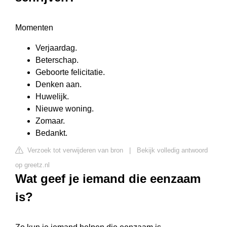
Momenten
Verjaardag.
Beterschap.
Geboorte felicitatie.
Denken aan.
Huwelijk.
Nieuwe woning.
Zomaar.
Bedankt.
Verzoek tot verwijderen van bron
|
Bekijk volledig antwoord
op greetz.nl
Wat geef je iemand die eenzaam
is?