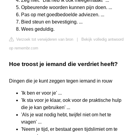
Zeg niet: "Dat heb ik ook meegemaakt" ...
Opbeurende woorden kunnen pijn doen. ...
Pas op met goedbedoelde adviezen. ...
Bied steun en bevestiging. ...
Wees geduldig.
Verzoek tot verwijderen van bron
|
Bekijk volledig antwoord
op remembr.com
Hoe troost je iemand die verdriet heeft?
Dingen die je kunt zeggen tegen iemand in rouw
'Ik ben er voor je' ...
'Ik sta voor je klaar, ook voor de praktische hulp
die je kan gebruiken' ...
'Als je wat nodig hebt, twijfel niet om het te
vragen' ...
'Neem je tijd, er bestaat geen tijdslimiet om te