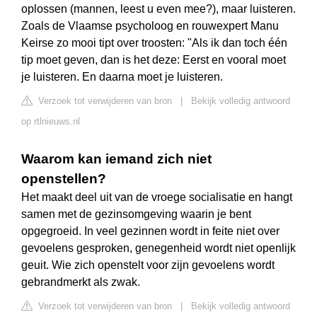
oplossen (mannen, leest u even mee?), maar luisteren.
Zoals de Vlaamse psycholoog en rouwexpert Manu
Keirse zo mooi tipt over troosten: "Als ik dan toch één
tip moet geven, dan is het deze: Eerst en vooral moet
je luisteren. En daarna moet je luisteren.
Verzoek tot verwijderen van bron
|
Bekijk volledig antwoord
op rtlnieuws.nl
Waarom kan iemand zich niet
openstellen?
Het maakt deel uit van de vroege socialisatie en hangt
samen met de gezinsomgeving waarin je bent
opgegroeid. In veel gezinnen wordt in feite niet over
gevoelens gesproken, genegenheid wordt niet openlijk
geuit. Wie zich openstelt voor zijn gevoelens wordt
gebrandmerkt als zwak.
Verzoek tot verwijderen van bron
|
Bekijk volledig antwoord