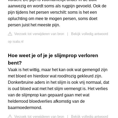
aanwezig en wordt soms als rugpijn gevoeld. Ook de
pijn tijdens het persen verschilt: soms is het een
opluchting om mee te mogen persen, soms doet
persen juist het meeste pijn.
Verzoek tot verwijderen van bron
|
Bekijk volledig antwoord
op isala.nl
Hoe weet je of je je slijmprop verloren
bent?
Vaak is het wittig, maar het kan ook wat gemengd zijn
met bloed en hierdoor wat rood/rozig gekleurd zijn.
Donkerbruine aders in het slijm is ook vrij normaal, dat
is oud bloed wat met het slijm vermengt is. Het verlies
van de slijmprop kan gepaard gaan met wat
helderrood bloedverlies afkomstig van de
baarmoedermond.
Verzoek tot verwijderen van bron
|
Bekijk volledig antwoord