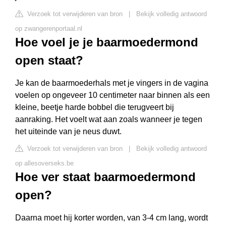
Verzoek tot verwijderen van bron
|
Bekijk volledig antwoord
op zwangerenportaal.nl
Hoe voel je je baarmoedermond
open staat?
Je kan de baarmoederhals met je vingers in de vagina
voelen op ongeveer 10 centimeter naar binnen als een
kleine, beetje harde bobbel die terugveert bij
aanraking. Het voelt wat aan zoals wanneer je tegen
het uiteinde van je neus duwt.
Verzoek tot verwijderen van bron
|
Bekijk volledig antwoord
op allesoverseks.be
Hoe ver staat baarmoedermond
open?
Daarna moet hij korter worden, van 3-4 cm lang, wordt