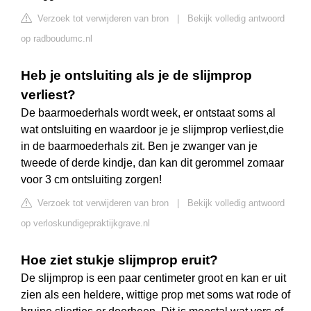
Verzoek tot verwijderen van bron
|
Bekijk volledig antwoord
op radboudumc.nl
Heb je ontsluiting als je de slijmprop
verliest?
De baarmoederhals wordt week, er ontstaat soms al
wat ontsluiting en waardoor je je slijmprop verliest,die
in de baarmoederhals zit. Ben je zwanger van je
tweede of derde kindje, dan kan dit gerommel zomaar
voor 3 cm ontsluiting zorgen!
Verzoek tot verwijderen van bron
|
Bekijk volledig antwoord
op verloskundigepraktijkgrave.nl
Hoe ziet stukje slijmprop eruit?
De slijmprop is een paar centimeter groot en kan er uit
zien als een heldere, wittige prop met soms wat rode of