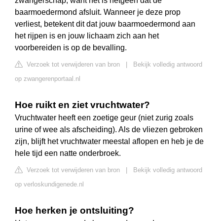
zwangerschap, want het is hetgeen dat de
baarmoedermond afsluit. Wanneer je deze prop
verliest, betekent dit dat jouw baarmoedermond aan
het rijpen is en jouw lichaam zich aan het
voorbereiden is op de bevalling.
Verzoek tot verwijderen van bron
|
Bekijk volledig antwoord
op zwangerenportaal.nl
Hoe ruikt en ziet vruchtwater?
Vruchtwater heeft een zoetige geur (niet zurig zoals
urine of wee als afscheiding). Als de vliezen gebroken
zijn, blijft het vruchtwater meestal aflopen en heb je de
hele tijd een natte onderbroek.
Verzoek tot verwijderen van bron
|
Bekijk volledig antwoord
op verloskundigenede.nl
Hoe herken je ontsluiting?