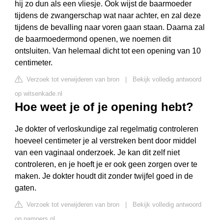
hij zo dun als een vliesje. Ook wijst de baarmoeder
tijdens de zwangerschap wat naar achter, en zal deze
tijdens de bevalling naar voren gaan staan. Daarna zal
de baarmoedermond openen, we noemen dit
ontsluiten. Van helemaal dicht tot een opening van 10
centimeter.
Verzoek tot verwijderen van bron
|
Bekijk volledig antwoord
op witsenkade.nl
Hoe weet je of je opening hebt?
Je dokter of verloskundige zal regelmatig controleren
hoeveel centimeter je al verstreken bent door middel
van een vaginaal onderzoek. Je kan dit zelf niet
controleren, en je hoeft je er ook geen zorgen over te
maken. Je dokter houdt dit zonder twijfel goed in de
gaten.
Verzoek tot verwijderen van bron
|
Bekijk volledig antwoord
op pampers.nl