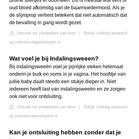
bruine sliertjes er doorheen. Dit is meestal wat vers of
oud bloed afkomstig van de baarmoedermond. Als je
de slijmprop verliest betekent dat niet automatisch dat
de bevalling in gang wordt gezet.
Verzoek tot verwijderen van bron
|
Bekijk volledig antwoord
op verloskundigenkampen.nl
Wat voel je bij Indalingsweeen?
Bij indalingsweeën voel je pijnlijke steken helemaal
onderin je buik en soms in je vagina. Het hoofdje van
jullie baby daalt steeds een stukje dieper in. Niet
iedereen heeft last van indalingsweeën en ze zorgen
ook niet voor ontsluiting.
Verzoek tot verwijderen van bron
|
Bekijk volledig antwoord
op verloskundenunspeet.nl
Kan je ontsluiting hebben zonder dat je