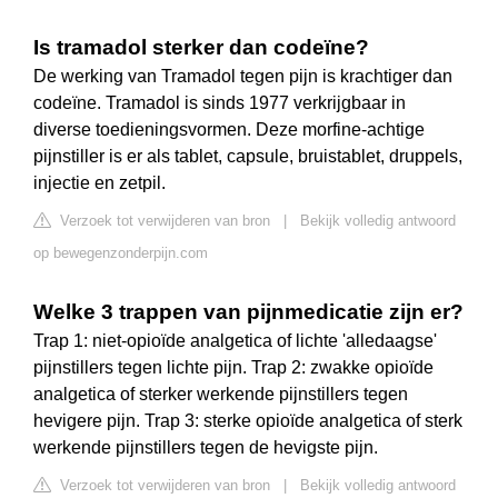
Is tramadol sterker dan codeïne?
De werking van Tramadol tegen pijn is krachtiger dan
codeïne. Tramadol is sinds 1977 verkrijgbaar in
diverse toedieningsvormen. Deze morfine-achtige
pijnstiller is er als tablet, capsule, bruistablet, druppels,
injectie en zetpil.
Verzoek tot verwijderen van bron
|
Bekijk volledig antwoord
op bewegenzonderpijn.com
Welke 3 trappen van pijnmedicatie zijn er?
Trap 1: niet-opioïde analgetica of lichte 'alledaagse'
pijnstillers tegen lichte pijn. Trap 2: zwakke opioïde
analgetica of sterker werkende pijnstillers tegen
hevigere pijn. Trap 3: sterke opioïde analgetica of sterk
werkende pijnstillers tegen de hevigste pijn.
Verzoek tot verwijderen van bron
|
Bekijk volledig antwoord