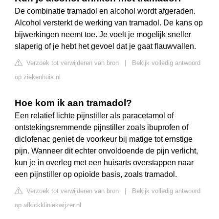
De combinatie tramadol en alcohol wordt afgeraden.
Alcohol versterkt de werking van tramadol. De kans op
bijwerkingen neemt toe. Je voelt je mogelijk sneller
slaperig of je hebt het gevoel dat je gaat flauwvallen.
Verzoek tot verwijderen van bron
|
Bekijk volledig antwoord
op ziekenhuis.nl
Hoe kom ik aan tramadol?
Een relatief lichte pijnstiller als paracetamol of
ontstekingsremmende pijnstiller zoals ibuprofen of
diclofenac geniet de voorkeur bij matige tot ernstige
pijn. Wanneer dit echter onvoldoende de pijn verlicht,
kun je in overleg met een huisarts overstappen naar
een pijnstiller op opioïde basis, zoals tramadol.
Verzoek tot verwijderen van bron
|
Bekijk volledig antwoord
op afkickkliniekwijzer.nl