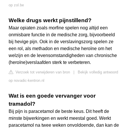
op zol.be
Welke drugs werkt pijnstillend?
Maar opiaten zoals morfine spelen nog altijd een
onmisbare functie in de medische zorg, bijvoorbeeld
bij hevige pijn. Ook in de verslavingszorg spelen ze
een rol, als methadon en medische heroïne om het
welzijn en de levensomstandigheden van chronische
(heroïne)verslaafden sterk te verbeteren.
Verzoek tot verwijderen van bron
|
Bekijk volledig antwoord
op novadic-kentron.nl
Wat is een goede vervanger voor
tramadol?
Bij pijn is paracetamol de beste keus. Dit heeft de
minste bijwerkingen en werkt meestal goed. Werkt
paracetamol na twee weken onvoldoende, dan kan de