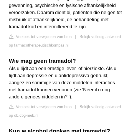
gewenning, psychische en fysische afhankelijkheid
veroorzaken. Daarom dient bij patiënten die neigen tot
misbruik of afhankelijkheid, de behandeling met
tramadol kort en intermitterend te zijn.
Verzoek tot verwijderen van bron
|
Bekijk volledig antwoord
op farmacotherapeutischkompas.nl
Wie mag geen tramadol?
Als u lijdt aan een ernstige lever- of nierziekte. Als u
lijdt aan depressie en u antidepressiva gebruikt,
aangezien sommige van deze middelen interacties
met tramadol kunnen vertonen (zie 'Neemt u nog
andere geneesmiddelen in? ').
Verzoek tot verwijderen van bron
|
Bekijk volledig antwoord
op db.cbg-meb.nl
Kun je alcohol drinken met tramadol?