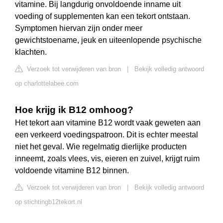
vitamine. Bij langdurig onvoldoende inname uit
voeding of supplementen kan een tekort ontstaan.
Symptomen hiervan zijn onder meer
gewichtstoename, jeuk en uiteenlopende psychische
klachten.
Verzoek tot verwijderen van bron
|
Bekijk volledig antwoord
op charlottelabee.com
Hoe krijg ik B12 omhoog?
Het tekort aan vitamine B12 wordt vaak geweten aan
een verkeerd voedingspatroon. Dit is echter meestal
niet het geval. Wie regelmatig dierlijke producten
inneemt, zoals vlees, vis, eieren en zuivel, krijgt ruim
voldoende vitamine B12 binnen.
Verzoek tot verwijderen van bron
|
Bekijk volledig antwoord
op stichtingb12tekort.nl