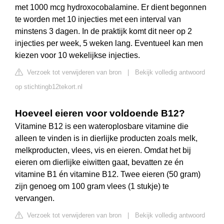
met 1000 mcg hydroxocobalamine. Er dient begonnen
te worden met 10 injecties met een interval van
minstens 3 dagen. In de praktijk komt dit neer op 2
injecties per week, 5 weken lang. Eventueel kan men
kiezen voor 10 wekelijkse injecties.
Verzoek tot verwijderen van bron
|
Bekijk volledig antwoord
op stichtingb12tekort.nl
Hoeveel eieren voor voldoende B12?
Vitamine B12 is een wateroplosbare vitamine die
alleen te vinden is in dierlijke producten zoals melk,
melkproducten, vlees, vis en eieren. Omdat het bij
eieren om dierlijke eiwitten gaat, bevatten ze én
vitamine B1 én vitamine B12. Twee eieren (50 gram)
zijn genoeg om 100 gram vlees (1 stukje) te
vervangen.
Verzoek tot verwijderen van bron
|
Bekijk volledig antwoord