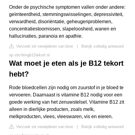
Onder de psychische symptomen vallen onder andere:
geïrriteerdheid, stemmingswisselingen, depressiviteit,
verwardheid, disoriëntatie, geheugenproblemen,
concentratiestoornissen, slapeloosheid, wanen en
hallucinaties, paranoia en apathie.
Verzoek tot verwijderen van bron
|
Bekijk volledig antwoord
op stichtingb12tekort.nl
Wat moet je eten als je B12 tekort
hebt?
Rode bloedcellen zijn nodig om zuurstof in je bloed te
vervoeren. Daarnaast is vitamine B12 nodig voor een
goede werking van het zenuwstelsel. Vitamine B12 zit
alleen in dierlijke producten, zoals melk,
melkproducten, vlees, vleeswaren, vis en eieren.
Verzoek tot verwijderen van bron
|
Bekijk volledig antwoord