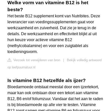
Welke vorm van vitamine B12 is het
beste?
Het beste B12 supplement komt van Nutribites. Deze
leverancier van voedingssupplementen gaat voor
werkzaamheid en zuiverheid. Dat zie je terug in de
details. De werkzaamheid en effectiviteit blijkt al uit
hun keuze voor actieve vitamine B12
(methylcobalamine) en voor een zuigtablet als
toedieningsvorm.
Verzoek tot verwijderen van bron
|
Bekijk volledig antwoord
op leefpuurnatuur.nl
Is vitamine B12 hetzelfde als ijzer?
Bloedarmoede ontstaat meestal door een ijzertekort,
maar kan ook ontstaan door een tekort aan vitamine
B12, B6 en/of foliumzuur. Vandaar dat het aan te raden
is bij bloedarmoede op alle vier te testen. Vitamine
B12 zorgt samen met vitamine B6 en foliumzuur voor