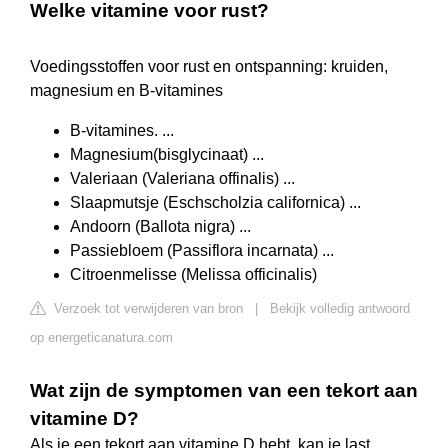
Welke vitamine voor rust?
Voedingsstoffen voor rust en ontspanning: kruiden,
magnesium en B-vitamines
B-vitamines. ...
Magnesium(bisglycinaat) ...
Valeriaan (Valeriana offinalis) ...
Slaapmutsje (Eschscholzia californica) ...
Andoorn (Ballota nigra) ...
Passiebloem (Passiflora incarnata) ...
Citroenmelisse (Melissa officinalis)
Verzoek tot verwijderen van bron
|
Bekijk volledig antwoord
op energeticanatura.com
Wat zijn de symptomen van een tekort aan
vitamine D?
Als je een tekort aan vitamine D hebt, kan je last