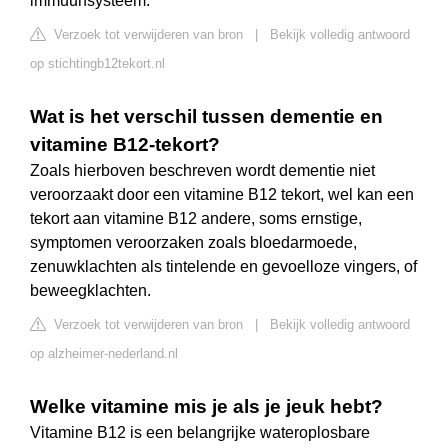
immuunsysteem.
Verzoek tot verwijderen van bron
|
Bekijk volledig antwoord
op stichtingb12tekort.nl
Wat is het verschil tussen dementie en
vitamine B12-tekort?
Zoals hierboven beschreven wordt dementie niet
veroorzaakt door een vitamine B12 tekort, wel kan een
tekort aan vitamine B12 andere, soms ernstige,
symptomen veroorzaken zoals bloedarmoede,
zenuwklachten als tintelende en gevoelloze vingers, of
beweegklachten.
Verzoek tot verwijderen van bron
|
Bekijk volledig antwoord
op alzheimer-nederland.nl
Welke vitamine mis je als je jeuk hebt?
Vitamine B12 is een belangrijke wateroplosbare