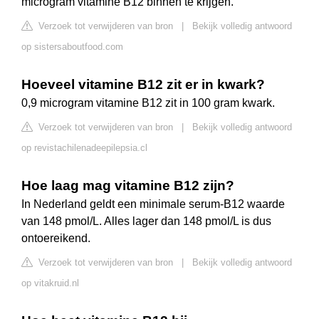
microgram vitamine B12 binnen te krijgen.
Verzoek tot verwijderen van bron
|
Bekijk volledig antwoord
op sistersaboutfood.com
Hoeveel vitamine B12 zit er in kwark?
0,9 microgram vitamine B12 zit in 100 gram kwark.
Verzoek tot verwijderen van bron
|
Bekijk volledig antwoord
op revistachilenadeepilepsia.cl
Hoe laag mag vitamine B12 zijn?
In Nederland geldt een minimale serum-B12 waarde
van 148 pmol/L. Alles lager dan 148 pmol/L is dus
ontoereikend.
Verzoek tot verwijderen van bron
|
Bekijk volledig antwoord
op vitakruid.nl