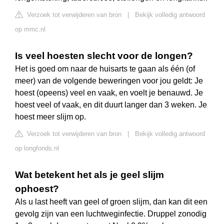
Verzoek tot verwijderen van bron
|
Bekijk volledig antwoord
op mmc.nl
Is veel hoesten slecht voor de longen?
Het is goed om naar de huisarts te gaan als één (of
meer) van de volgende beweringen voor jou geldt: Je
hoest (opeens) veel en vaak, en voelt je benauwd. Je
hoest veel of vaak, en dit duurt langer dan 3 weken. Je
hoest meer slijm op.
Verzoek tot verwijderen van bron
|
Bekijk volledig antwoord
op longfonds.nl
Wat betekent het als je geel slijm
ophoest?
Als u last heeft van geel of groen slijm, dan kan dit een
gevolg zijn van een luchtweginfectie. Druppel zonodig