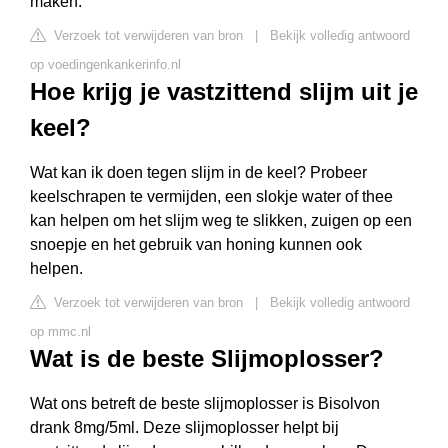
maken.
Verzoek tot verwijderen van bron
|
Bekijk volledig antwoord
op voedingenkankerinfo.nl
Hoe krijg je vastzittend slijm uit je
keel?
Wat kan ik doen tegen slijm in de keel? Probeer
keelschrapen te vermijden, een slokje water of thee
kan helpen om het slijm weg te slikken, zuigen op een
snoepje en het gebruik van honing kunnen ook
helpen.
Verzoek tot verwijderen van bron
|
Bekijk volledig antwoord
op mmc.nl
Wat is de beste Slijmoplosser?
Wat ons betreft de beste slijmoplosser is Bisolvon
drank 8mg/5ml. Deze slijmoplosser helpt bij