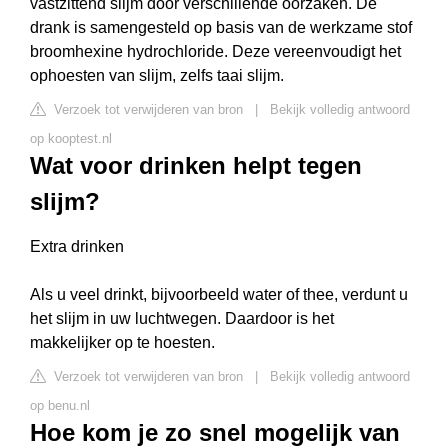
vastzittend slijm door verschillende oorzaken. De
drank is samengesteld op basis van de werkzame stof
broomhexine hydrochloride. Deze vereenvoudigt het
ophoesten van slijm, zelfs taai slijm.
Verzoek tot verwijderen van bron
|
Bekijk volledig antwoord
op kooptest.nl
Wat voor drinken helpt tegen
slijm?
Extra drinken
Als u veel drinkt, bijvoorbeeld water of thee, verdunt u
het slijm in uw luchtwegen. Daardoor is het
makkelijker op te hoesten.
Verzoek tot verwijderen van bron
|
Bekijk volledig antwoord
op benu.nl
Hoe kom je zo snel mogelijk van