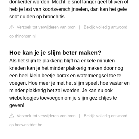
donkerder worden. Mocht je snot langer geel blijven of
heb je last van koortsverschijnselen, dan kan het gele
snot duiden op bronchitis.
Verzoek tot verwijderen van bron
|
Bekijk volledig antwoord
op rhinohorn.nl
Hoe kan je je slijm beter maken?
Als het slijm te plakkerig blijft na enkele minuten
kneden kan je het minder plakkerig maken door nog
een heel klein beetje borax en watermengsel toe te
voegen. Hoe meer je met het slijm speelt hoe vaster en
minder plakkerig het zal worden. Je kan nu ook
wiebeloogjes toevoegen om je slijm gezichtjes te
geven!
Verzoek tot verwijderen van bron
|
Bekijk volledig antwoord
op hoewerktdat.be