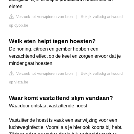
eieren.
Verzoek tot verwijderen van bron
|
Bekijk volledig antwoord
op dyob.be
Welk eten helpt tegen hoesten?
De honing, citroen en gember hebben een
verzachtend effect op de keel en zorgen ervoor dat je
minder gaat hoesten.
Verzoek tot verwijderen van bron
|
Bekijk volledig antwoord
op viata.be
Waar komt vastzittend slijm vandaan?
Waardoor ontstaat vastzittende hoest
Vastzittende hoest is vaak een aanwijzing voor een
luchtweginfectie. Vooral als je hier ook koorts bij hebt.