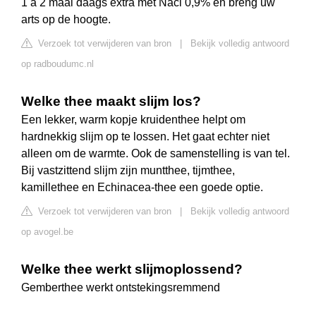
1 a 2 maal daags extra met Nacl 0,9% en breng uw
arts op de hoogte.
Verzoek tot verwijderen van bron
|
Bekijk volledig antwoord
op radboudumc.nl
Welke thee maakt slijm los?
Een lekker, warm kopje kruidenthee helpt om
hardnekkig slijm op te lossen. Het gaat echter niet
alleen om de warmte. Ook de samenstelling is van tel.
Bij vastzittend slijm zijn muntthee, tijmthee,
kamillethee en Echinacea-thee een goede optie.
Verzoek tot verwijderen van bron
|
Bekijk volledig antwoord
op avogel.be
Welke thee werkt slijmoplossend?
Gemberthee werkt ontstekingsremmend