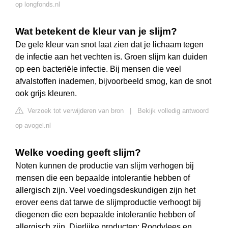
op longfonds.nl
Wat betekent de kleur van je slijm?
De gele kleur van snot laat zien dat je lichaam tegen
de infectie aan het vechten is. Groen slijm kan duiden
op een bacteriële infectie. Bij mensen die veel
afvalstoffen inademen, bijvoorbeeld smog, kan de snot
ook grijs kleuren.
Verzoek tot verwijderen van bron
|
Bekijk volledig antwoord
op avogel.nl
Welke voeding geeft slijm?
Noten kunnen de productie van slijm verhogen bij
mensen die een bepaalde intolerantie hebben of
allergisch zijn. Veel voedingsdeskundigen zijn het
erover eens dat tarwe de slijmproductie verhoogt bij
diegenen die een bepaalde intolerantie hebben of
allergisch zijn. Dierlijke producten: Roodvlees en