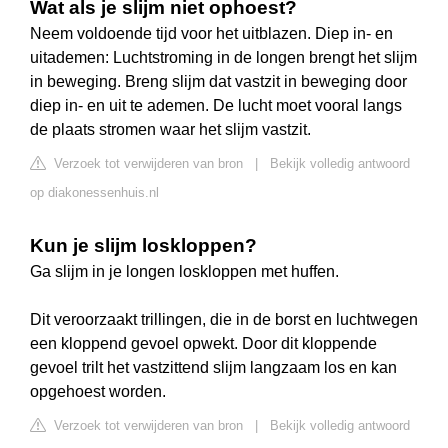
Wat als je slijm niet ophoest?
Neem voldoende tijd voor het uitblazen. Diep in- en
uitademen: Luchtstroming in de longen brengt het slijm
in beweging. Breng slijm dat vastzit in beweging door
diep in- en uit te ademen. De lucht moet vooral langs
de plaats stromen waar het slijm vastzit.
Verzoek tot verwijderen van bron
|
Bekijk volledig antwoord
op diakonessenhuis.nl
Kun je slijm loskloppen?
Ga slijm in je longen loskloppen met huffen.
Dit veroorzaakt trillingen, die in de borst en luchtwegen
een kloppend gevoel opwekt. Door dit kloppende
gevoel trilt het vastzittend slijm langzaam los en kan
opgehoest worden.
Verzoek tot verwijderen van bron
|
Bekijk volledig antwoord