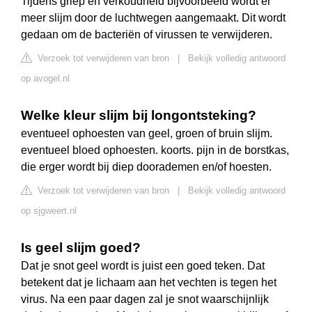
Tijdens griep en verkoudheid bijvoorbeeld wordt er
meer slijm door de luchtwegen aangemaakt. Dit wordt
gedaan om de bacteriën of virussen te verwijderen.
Verzoek tot verwijderen van bron
|
Bekijk volledig antwoord
op avogel.nl
Welke kleur slijm bij longontsteking?
eventueel ophoesten van geel, groen of bruin slijm.
eventueel bloed ophoesten. koorts. pijn in de borstkas,
die erger wordt bij diep doorademen en/of hoesten.
Verzoek tot verwijderen van bron
|
Bekijk volledig antwoord
op sjgweert.nl
Is geel slijm goed?
Dat je snot geel wordt is juist een goed teken. Dat
betekent dat je lichaam aan het vechten is tegen het
virus. Na een paar dagen zal je snot waarschijnlijk