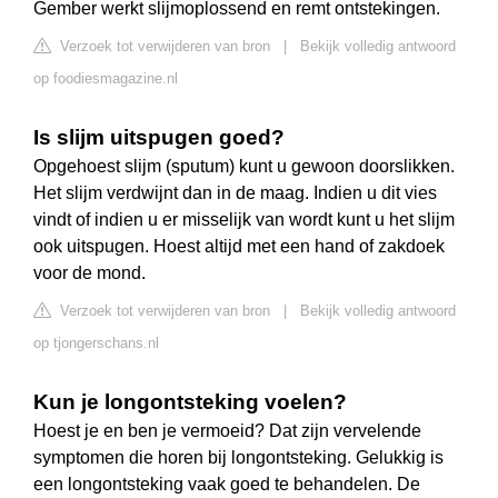
Gember werkt slijmoplossend en remt ontstekingen.
Verzoek tot verwijderen van bron
|
Bekijk volledig antwoord
op foodiesmagazine.nl
Is slijm uitspugen goed?
Opgehoest slijm (sputum) kunt u gewoon doorslikken.
Het slijm verdwijnt dan in de maag. Indien u dit vies
vindt of indien u er misselijk van wordt kunt u het slijm
ook uitspugen. Hoest altijd met een hand of zakdoek
voor de mond.
Verzoek tot verwijderen van bron
|
Bekijk volledig antwoord
op tjongerschans.nl
Kun je longontsteking voelen?
Hoest je en ben je vermoeid? Dat zijn vervelende
symptomen die horen bij longontsteking. Gelukkig is
een longontsteking vaak goed te behandelen. De