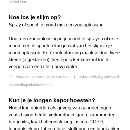
op bol.com
Hoe los je slijm op?
Spray of spoel je mond met een zoutoplossing
Door een zoutoplossing in je mond te sprayen of er je
mond mee te spoelen kun je wat van het slijm in je
mond oplossen. Een zoutoplossing maak je door twee
kleine (afgestreken) theelepels keukenzout toe te
voegen aan een liter (lauw) water.
Verzoek tot verwijderen van bron
|
Bekijk volledig antwoord
op voedingenkankerinfo.nl
Kun je je longen kapot hoesten?
Hoest kan optreden als gevolg van aandoeningen
zoals bijvoorbeeld; verkoudheid, griep, zuurbranden,
bronchitis, kaakholteontsteking, astma, COPD,
longontsteking, tuberculose, stoflongen en longkanker.