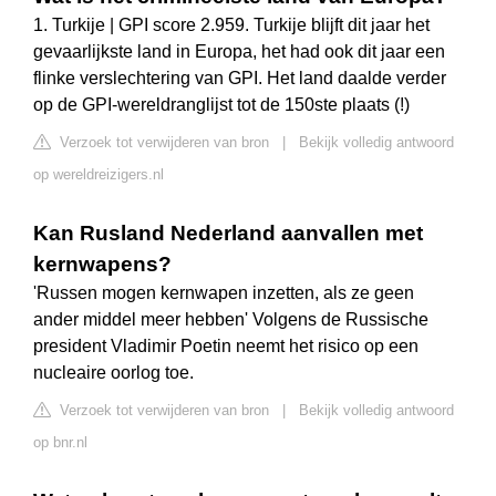
1. Turkije | GPI score 2.959. Turkije blijft dit jaar het
gevaarlijkste land in Europa, het had ook dit jaar een
flinke verslechtering van GPI. Het land daalde verder
op de GPI-wereldranglijst tot de 150ste plaats (!)
Verzoek tot verwijderen van bron
|
Bekijk volledig antwoord
op wereldreizigers.nl
Kan Rusland Nederland aanvallen met
kernwapens?
'Russen mogen kernwapen inzetten, als ze geen
ander middel meer hebben' Volgens de Russische
president Vladimir Poetin neemt het risico op een
nucleaire oorlog toe.
Verzoek tot verwijderen van bron
|
Bekijk volledig antwoord
op bnr.nl