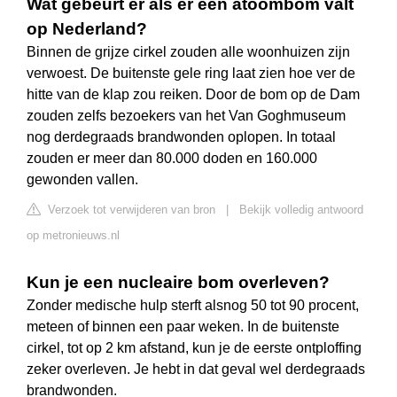
Wat gebeurt er als er een atoombom valt
op Nederland?
Binnen de grijze cirkel zouden alle woonhuizen zijn
verwoest. De buitenste gele ring laat zien hoe ver de
hitte van de klap zou reiken. Door de bom op de Dam
zouden zelfs bezoekers van het Van Goghmuseum
nog derdegraads brandwonden oplopen. In totaal
zouden er meer dan 80.000 doden en 160.000
gewonden vallen.
Verzoek tot verwijderen van bron
|
Bekijk volledig antwoord
op metronieuws.nl
Kun je een nucleaire bom overleven?
Zonder medische hulp sterft alsnog 50 tot 90 procent,
meteen of binnen een paar weken. In de buitenste
cirkel, tot op 2 km afstand, kun je de eerste ontploffing
zeker overleven. Je hebt in dat geval wel derdegraads
brandwonden.