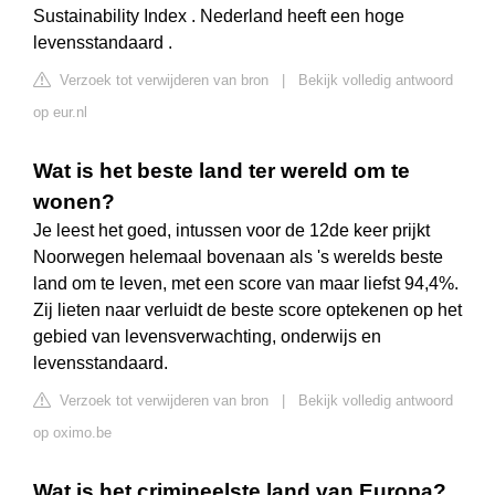
Sustainability Index . Nederland heeft een hoge
levensstandaard .
Verzoek tot verwijderen van bron
|
Bekijk volledig antwoord
op eur.nl
Wat is het beste land ter wereld om te
wonen?
Je leest het goed, intussen voor de 12de keer prijkt
Noorwegen helemaal bovenaan als 's werelds beste
land om te leven, met een score van maar liefst 94,4%.
Zij lieten naar verluidt de beste score optekenen op het
gebied van levensverwachting, onderwijs en
levensstandaard.
Verzoek tot verwijderen van bron
|
Bekijk volledig antwoord
op oximo.be
Wat is het crimineelste land van Europa?