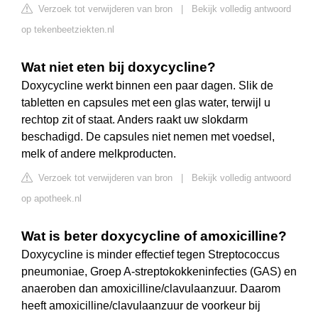
Verzoek tot verwijderen van bron
|
Bekijk volledig antwoord
op tekenbeetziekten.nl
Wat niet eten bij doxycycline?
Doxycycline werkt binnen een paar dagen. Slik de
tabletten en capsules met een glas water, terwijl u
rechtop zit of staat. Anders raakt uw slokdarm
beschadigd. De capsules niet nemen met voedsel,
melk of andere melkproducten.
Verzoek tot verwijderen van bron
|
Bekijk volledig antwoord
op apotheek.nl
Wat is beter doxycycline of amoxicilline?
Doxycycline is minder effectief tegen Streptococcus
pneumoniae, Groep A-streptokokkeninfecties (GAS) en
anaeroben dan amoxicilline/clavulaanzuur. Daarom
heeft amoxicilline/clavulaanzuur de voorkeur bij