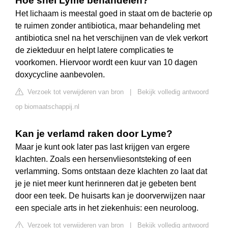
Hoe snel Lyme behandelen?
Het lichaam is meestal goed in staat om de bacterie op
te ruimen zonder antibiotica, maar behandeling met
antibiotica snel na het verschijnen van de vlek verkort
de ziekteduur en helpt latere complicaties te
voorkomen. Hiervoor wordt een kuur van 10 dagen
doxycycline aanbevolen.
Verzoek tot verwijderen van bron
|
Bekijk volledig antwoord
op biomaatschappij.nl
Kan je verlamd raken door Lyme?
Maar je kunt ook later pas last krijgen van ergere
klachten. Zoals een hersenvliesontsteking of een
verlamming. Soms ontstaan deze klachten zo laat dat
je je niet meer kunt herinneren dat je gebeten bent
door een teek. De huisarts kan je doorverwijzen naar
een speciale arts in het ziekenhuis: een neuroloog.
Verzoek tot verwijderen van bron
|
Bekijk volledig antwoord