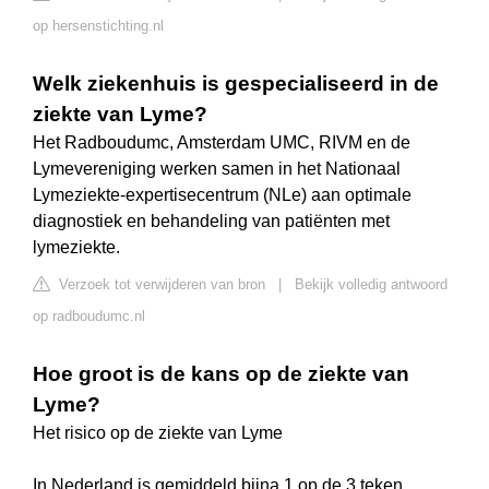
op hersenstichting.nl
Welk ziekenhuis is gespecialiseerd in de
ziekte van Lyme?
Het Radboudumc, Amsterdam UMC, RIVM en de
Lymevereniging werken samen in het Nationaal
Lymeziekte-expertisecentrum (NLe) aan optimale
diagnostiek en behandeling van patiënten met
lymeziekte.
Verzoek tot verwijderen van bron
|
Bekijk volledig antwoord
op radboudumc.nl
Hoe groot is de kans op de ziekte van
Lyme?
Het risico op de ziekte van Lyme
In Nederland is gemiddeld bijna 1 op de 3 teken