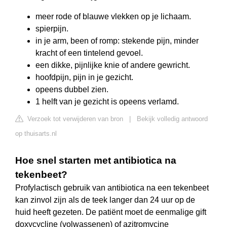
meer rode of blauwe vlekken op je lichaam.
spierpijn.
in je arm, been of romp: stekende pijn, minder
kracht of een tintelend gevoel.
een dikke, pijnlijke knie of andere gewricht.
hoofdpijn, pijn in je gezicht.
opeens dubbel zien.
1 helft van je gezicht is opeens verlamd.
Verzoek tot verwijderen van bron
|
Bekijk volledig antwoord
op thuisarts.nl
Hoe snel starten met antibiotica na
tekenbeet?
Profylactisch gebruik van antibiotica na een tekenbeet
kan zinvol zijn als de teek langer dan 24 uur op de
huid heeft gezeten. De patiënt moet de eenmalige gift
doxycycline (volwassenen) of azitromycine