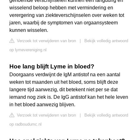
genoemde verschijnselen kunnen een langdurig en
wisselend beloop hebben met vermindering en
verergering van ziekteverschijnselen over weken tot
jaren, waarbij de symptomen van orgaansysteem
kunnen wisselen.
Verzoek tot verwijderen van bron
|
Bekijk volledig antwoord
op lymevereniging.nl
Hoe lang blijft Lyme in bloed?
Doorgaans verdwijnt de IgM antistof na een aantal
weken tot maanden uit het bloed, soms blijft deze
langere tijd aanwezig, dit betekent niet per se dat
iemand nog ziek is. De IgG antistof kan het hele leven
in het bloed aanwezig blijven.
Verzoek tot verwijderen van bron
|
Bekijk volledig antwoord
op radboudumc.nl