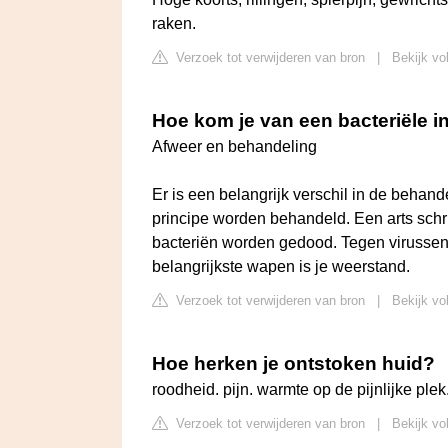
raken.
Verzoek tot verwijderen van bron
|
Bekijk vo
Hoe kom je van een bacteriële in
Afweer en behandeling
Er is een belangrijk verschil in de behand
principe worden behandeld. Een arts schrij
bacteriën worden gedood. Tegen virusse
belangrijkste wapen is je weerstand.
Verzoek tot verwijderen van bron
|
Bekijk vo
Hoe herken je ontstoken huid?
roodheid. pijn. warmte op de pijnlijke plek. 
Verzoek tot verwijderen van bron
|
Bekijk vo