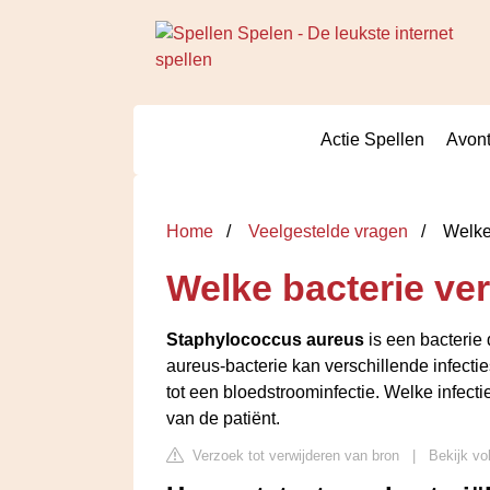
Actie Spellen
Avont
Home
Veelgestelde vragen
Welke 
Welke bacterie ver
Staphylococcus aureus
is een bacterie
aureus-bacterie kan verschillende infecti
tot een bloedstroominfectie. Welke infecti
van de patiënt.
Verzoek tot verwijderen van bron
|
Bekijk vo