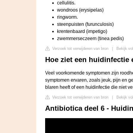
cellulitis.
wondroos (erysipelas)
ringworm.
steenpuisten (furunculosis)
krentenbaard (impetigo)
zwemmerseczeem (tinea pedis)
Verzoek tot verwijderen van bron
|
Bekijk vo
Hoe ziet een huidinfectie 
Veel voorkomende symptomen zijn roodhei
symptomen ervaren, zoals jeuk, pijn en g
blaren heeft of een huidinfectie die niet ve
Verzoek tot verwijderen van bron
|
Bekijk vo
Antibiotica deel 6 - Huidin