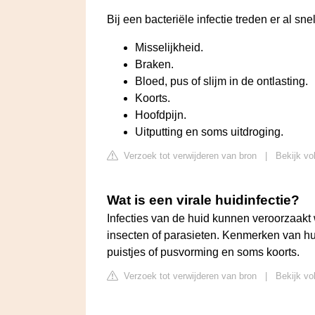
Bij een bacteriële infectie treden er al s
Misselijkheid.
Braken.
Bloed, pus of slijm in de ontlasting.
Koorts.
Hoofdpijn.
Uitputting en soms uitdroging.
Verzoek tot verwijderen van bron
|
Bekijk vo
Wat is een virale huidinfectie?
Infecties van de huid kunnen veroorzaakt 
insecten of parasieten. Kenmerken van huid
puistjes of pusvorming en soms koorts.
Verzoek tot verwijderen van bron
|
Bekijk vo