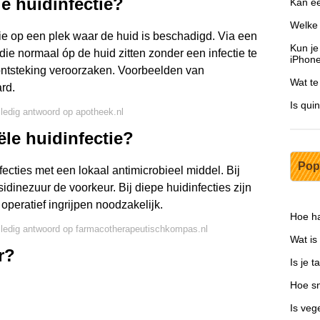
le huidinfectie?
Kan ee
Welke 
tie op een plek waar de huid is beschadigd. Via een
Kun je
e normaal óp de huid zitten zonder een infectie te
iPhon
ontsteking veroorzaken. Voorbeelden van
Wat t
rd.
Is quin
lledig antwoord op apotheek.nl
ële huidinfectie?
Pop
ecties met een lokaal antimicrobieel middel. Bij
sidinezuur de voorkeur. Bij diepe huidinfecties zijn
 operatief ingrijpen noodzakelijk.
Hoe h
lledig antwoord op farmacotherapeutischkompas.nl
Wat is
r?
Is je 
Hoe sn
Is veg