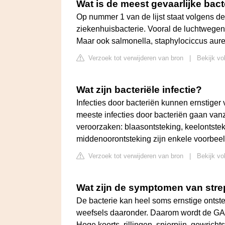
Wat is de meest gevaarlijke bact
Op nummer 1 van de lijst staat volgens d
ziekenhuisbacterie. Vooral de luchtwegen
Maar ook salmonella, staphylociccus aure
Verzoek tot verwijderen van bron
|
Bekijk vo
Wat zijn bacteriële infectie?
Infecties door bacteriën kunnen ernstiger
meeste infecties door bacteriën gaan vanz
veroorzaken: blaasontsteking, keelontstek
middenoorontsteking zijn enkele voorbee
Verzoek tot verwijderen van bron
|
Bekijk vo
Wat zijn de symptomen van str
De bacterie kan heel soms ernstige ontst
weefsels daaronder. Daarom wordt de GA
Hoge koorts, rillingen, spierpijn, gewricht