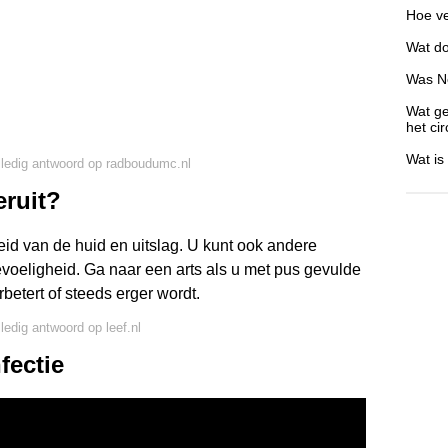
Hoe ve
Wat do
Was Ne
Wat ge
het cir
Wat is
lledig antwoord op radboudumc.nl
eruit?
d van de huid en uitslag. U kunt ook andere
evoeligheid. Ga naar een arts als u met pus gevulde
rbetert of steeds erger wordt.
lledig antwoord op leef.nl
fectie