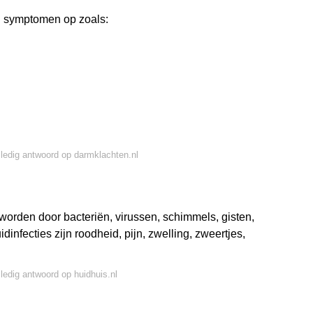
nel symptomen op zoals:
lledig antwoord op darmklachten.nl
worden door bacteriën, virussen, schimmels, gisten,
infecties zijn roodheid, pijn, zwelling, zweertjes,
lledig antwoord op huidhuis.nl