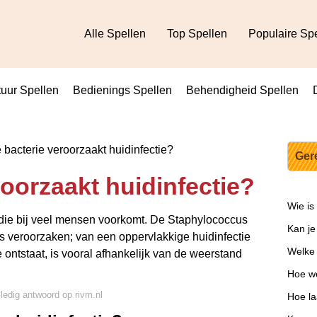
Alle Spellen
Top Spellen
Populaire Sp
uur Spellen
Bedienings Spellen
Behendigheid Spellen
bacterie veroorzaakt huidinfectie?
Ger
oorzaakt huidinfectie?
Wie is
 die bij veel mensen voorkomt. De Staphylococcus
Kan je
es veroorzaken; van een oppervlakkige huidinfectie
Welke
e ontstaat, is vooral afhankelijk van de weerstand
Hoe we
lledig antwoord op rivm.nl
Hoe la