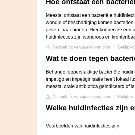
Hoe ontstaat een bacterië
Meestal ontstaat een bacteriële huidinfec
wondje of beschadiging komen bacteriën di
geven, naar binnen. Hier kunnen ze een 
huidinfecties zijn wondroos en krentenbaa
Verzoek tot verwijderen van bron
|
Bekijk vo
Wat te doen tegen bacteri
Behandel oppervlakkige bacteriële huidinf
impetigo en impetiginisatie heeft lokaal fu
meestal orale antibiotica geïndiceerd of is
Verzoek tot verwijderen van bron
|
Bekijk vo
Welke huidinfecties zijn e
Voorbeelden van huidinfecties zijn: