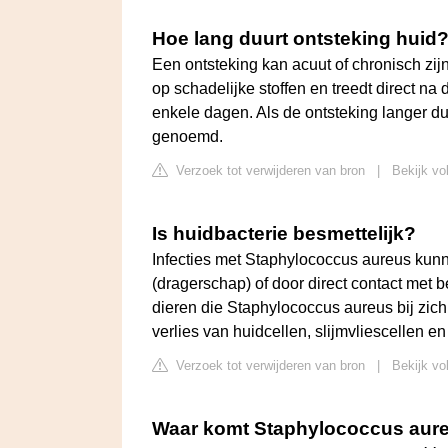
Hoe lang duurt ontsteking huid
Een ontsteking kan acuut of chronisch zijn
op schadelijke stoffen en treedt direct na
enkele dagen. Als de ontsteking langer du
genoemd.
Verzoek tot verwijderen van bron
|
Bekijk vo
Is huidbacterie besmettelijk?
Infecties met Staphylococcus aureus kunn
(dragerschap) of door direct contact met
dieren die Staphylococcus aureus bij zic
verlies van huidcellen, slijmvliescellen en
Verzoek tot verwijderen van bron
|
Bekijk vo
Waar komt Staphylococcus aur