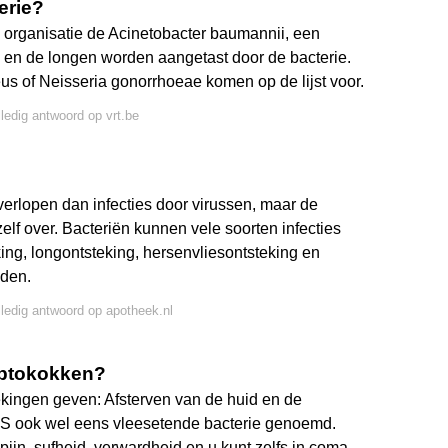
erie?
e organisatie de Acinetobacter baumannii, een
 en de longen worden aangetast door de bacterie.
us of Neisseria gonorrhoeae komen op de lijst voor.
lledig antwoord op vrt.be
 verlopen dan infecties door virussen, maar de
elf over. Bacteriën kunnen vele soorten infecties
ing, longontsteking, hersenvliesontsteking en
lden.
lledig antwoord op apotheek.nl
eptokokken?
ekingen geven: Afsterven van de huid en de
S ook wel eens vleesetende bacterie genoemd.
spijn, sufheid, verwardheid en u kunt zelfs in coma