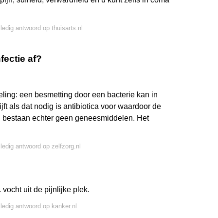
lledig antwoord op thuisarts.nl
fectie af?
eling: een besmetting door een bacterie kan in
ft als dat nodig is antibiotica voor waardoor de
n bestaan echter geen geneesmiddelen. Het
lledig antwoord op zelfzorg.nl
vocht uit de pijnlijke plek.
lledig antwoord op kanker.nl