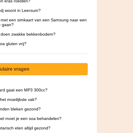
n kras roesten?
dj woont in Leersum?
 met een simkaart van een Samsung naar een
e gaan?
e doen zwakke bekkenbodem?
oa gluten vrij?
ulaire vragen
ard gaat een MP3 300cc?
 het moeilijkste vak?
tanden bleken gezond?
el moet je een soa behandelen?
etarisch eten altijd gezond?