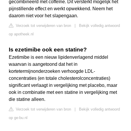
gecombineerd met coffeïne. Dit versterkt mogelijk het
pijnstillende effect en werkt opwekkend. Neem het
daarom niet voor het slapengaan.
Verzoek tot verwijderen van bron
|
Bekijk volledig antwoord
op apotheek.nl
Is ezetimibe ook een statine?
Ezetimibe is een nieuw lipidenverlagend middel
waarvan is aangetoond dat het in
kortetermijnonderzoeken verhoogde LDL-
concentraties (en totale cholesterolconcentraties)
significant verlaagt in vergelijking met placebo, maar
ook in combinatie met een statine in vergelijking met
die statine alleen.
Verzoek tot verwijderen van bron
|
Bekijk volledig antwoord
op ge-bu.nl