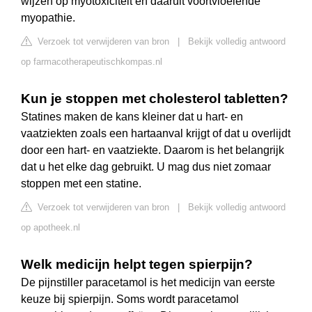
wijzen op myotoxiciteit en daaruit voortvloeiende
myopathie.
Verzoek tot verwijderen van bron
|
Bekijk volledig antwoord
op farmacotherapeutischkompas.nl
Kun je stoppen met cholesterol tabletten?
Statines maken de kans kleiner dat u hart- en
vaatziekten zoals een hartaanval krijgt of dat u overlijdt
door een hart- en vaatziekte. Daarom is het belangrijk
dat u het elke dag gebruikt. U mag dus niet zomaar
stoppen met een statine.
Verzoek tot verwijderen van bron
|
Bekijk volledig antwoord
op apotheek.nl
Welk medicijn helpt tegen spierpijn?
De pijnstiller paracetamol is het medicijn van eerste
keuze bij spierpijn. Soms wordt paracetamol