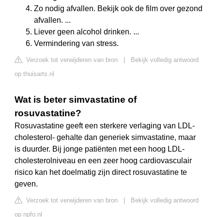
Zo nodig afvallen. Bekijk ook de film over gezond
afvallen. ...
Liever geen alcohol drinken. ...
Vermindering van stress.
Verzoek tot verwijderen van bron
|
Bekijk volledig antwoord
op thuisarts.nl
Wat is beter simvastatine of
rosuvastatine?
Rosuvastatine geeft een sterkere verlaging van LDL-
cholesterol- gehalte dan generiek simvastatine, maar
is duurder. Bij jonge patiënten met een hoog LDL-
cholesterolniveau en een zeer hoog cardiovasculair
risico kan het doelmatig zijn direct rosuvastatine te
geven.
Verzoek tot verwijderen van bron
|
Bekijk volledig antwoord
op npfo.nl