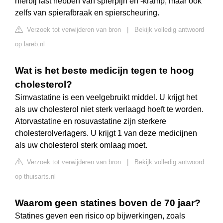
hierbij last hebben van spierpijn en -kramp, maar ook
zelfs van spierafbraak en spierscheuring.
Verzoek tot verwijderen van bron
|
Bekijk volledig antwoord
op lareb.nl
Wat is het beste medicijn tegen te hoog
cholesterol?
Simvastatine is een veelgebruikt middel. U krijgt het
als uw cholesterol niet sterk verlaagd hoeft te worden.
Atorvastatine en rosuvastatine zijn sterkere
cholesterolverlagers. U krijgt 1 van deze medicijnen
als uw cholesterol sterk omlaag moet.
Verzoek tot verwijderen van bron
|
Bekijk volledig antwoord
op thuisarts.nl
Waarom geen statines boven de 70 jaar?
Statines geven een risico op bijwerkingen, zoals