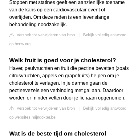
Stoppen met statines geeft een aanzienlijke toename
van de kans op een cardiovasculair event of
overlijden. Om deze reden is een levenslange
behandeling noodzakelijk.
Verzoek tot verwijderen van bron
|
Bekijk volledig antwoord
op henw.org
Welk fruit is goed voor je cholesterol?
Haver, peulvruchten en fruit die pectine bevatten (zoals
citrusvruchten, appels en grapefruits) helpen om je
cholesterol te verlagen. In je darmen gaan de
pectinevezels een verbinding met gal aan. Daardoor
worden er minder vetten door je lichaam opgenomen.
Verzoek tot verwijderen van bron
|
Bekijk volledig antwoord
op websites.mijndokter.be
Wat is de beste tijd om cholesterol