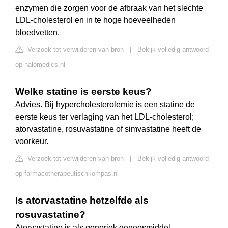
enzymen die zorgen voor de afbraak van het slechte
LDL-cholesterol en in te hoge hoeveelheden
bloedvetten.
Verzoek tot verwijderen van bron
|
Bekijk volledig antwoord
op halomedics.nl
Welke statine is eerste keus?
Advies. Bij hypercholesterolemie is een statine de
eerste keus ter verlaging van het LDL-cholesterol;
atorvastatine, rosuvastatine of simvastatine heeft de
voorkeur.
Verzoek tot verwijderen van bron
|
Bekijk volledig antwoord
op farmacotherapeutischkompas.nl
Is atorvastatine hetzelfde als
rosuvastatine?
Atorvastatine is als generiek geneesmiddel