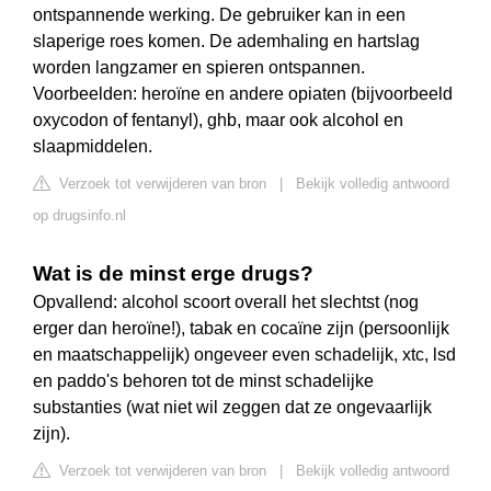
ontspannende werking. De gebruiker kan in een
slaperige roes komen. De ademhaling en hartslag
worden langzamer en spieren ontspannen.
Voorbeelden: heroïne en andere opiaten (bijvoorbeeld
oxycodon of fentanyl), ghb, maar ook alcohol en
slaapmiddelen.
Verzoek tot verwijderen van bron
|
Bekijk volledig antwoord
op drugsinfo.nl
Wat is de minst erge drugs?
Opvallend: alcohol scoort overall het slechtst (nog
erger dan heroïne!), tabak en cocaïne zijn (persoonlijk
en maatschappelijk) ongeveer even schadelijk, xtc, lsd
en paddo's behoren tot de minst schadelijke
substanties (wat niet wil zeggen dat ze ongevaarlijk
zijn).
Verzoek tot verwijderen van bron
|
Bekijk volledig antwoord