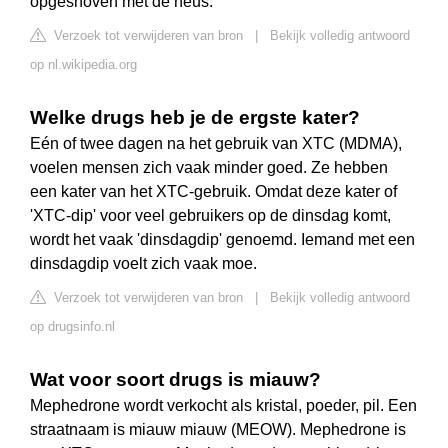
opgesnoven met de neus.
Verzoek tot verwijderen van bron
|
Bekijk volledig antwoord
op nl.wikipedia.org
Welke drugs heb je de ergste kater?
Eén of twee dagen na het gebruik van XTC (MDMA),
voelen mensen zich vaak minder goed. Ze hebben
een kater van het XTC-gebruik. Omdat deze kater of
'XTC-dip' voor veel gebruikers op de dinsdag komt,
wordt het vaak 'dinsdagdip' genoemd. Iemand met een
dinsdagdip voelt zich vaak moe.
Verzoek tot verwijderen van bron
|
Bekijk volledig antwoord
op drugsinfo.nl
Wat voor soort drugs is miauw?
Mephedrone wordt verkocht als kristal, poeder, pil. Een
straatnaam is miauw miauw (MEOW). Mephedrone is