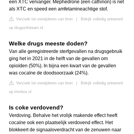
een XTC vervanger. Mephedrone (een cathinon) is net
als XTC en speed een amfetamineachtige stof.
Verzoek tot verwijderen van bron
|
Bekijk volledig antwoord
op drugsinfoteam.nl
Welke drugs meeste doden?
Van alle geregistreerde sterfgevallen na drugsgebruik
ging het in 2021 in de helft van de gevallen om
opioïden (50%). In bijna een kwart van de gevallen
was cocaïne de doodsoorzaak (24%).
Verzoek tot verwijderen van bron
|
Bekijk volledig antwoord
op trimbos.nl
Is coke verdovend?
Verdoving. Behalve het vrolijk makende effect heeft
cocaïne ook een plaatselijk verdovend effect. Het
blokkeert de signaaloverdracht van de zenuwen naar