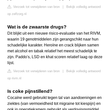
Verzoek tot verwijderen van bron
|
Bekijk volledig antwoord
op zelfzorg.nl
Wat is de zwaarste drugs?
Dit blijkt uit een nieuwe risico-evaluatie van het RIVM,
waarin 19 genotmiddelen zijn gerangschikt naar hun
schadelijke karakter. Heroïne en crack blijken samen
met alcohol en tabak relatief het meest schadelijk te
zijn. Paddo's, LSD en khat scoren relatief laag op deze
lijst.
Verzoek tot verwijderen van bron
|
Bekijk volledig antwoord
op rivm.nl
Is coke pijnstillend?
Cocaïne werd gebruikt tegen tal van aandoeningen en
ziektes (van vermoeidheid tot migraine tot kiespijn) en
ook in operatiekamers gebruikt als verdovingsmiddel