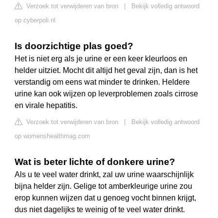
Verzoek tot verwijderen van bron
|
Bekijk volledig antwoord
op cyberpoli.nl
Is doorzichtige plas goed?
Het is niet erg als je urine er een keer kleurloos en
helder uitziet. Mocht dit altijd het geval zijn, dan is het
verstandig om eens wat minder te drinken. Heldere
urine kan ook wijzen op leverproblemen zoals cirrose
en virale hepatitis.
Verzoek tot verwijderen van bron
|
Bekijk volledig antwoord
op womenshealthmag.com
Wat is beter lichte of donkere urine?
Als u te veel water drinkt, zal uw urine waarschijnlijk
bijna helder zijn. Gelige tot amberkleurige urine zou
erop kunnen wijzen dat u genoeg vocht binnen krijgt,
dus niet dagelijks te weinig of te veel water drinkt.