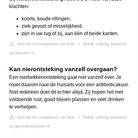
klachten:
koorts, koude rillingen.
ziek gevoel of misselijkheid.
pijn in uw rug of zij, aan één of beide kanten.
Verzoek tot verwijderen van bron
|
Bekijk volledig antwoord
op thuisarts.nl
Kan nierontsteking vanzelf overgaan?
Een nierbekkenontsteking gaat niet vanzelf over. Je
moet daarom naar de huisarts voor een antibioticakuur.
Niet iedereen doet dit echter altijd. Zij hopen het met
voldoende rust, goed blijven plassen en veel drinken
te verhelpen.
Verzoek tot verwijderen van bron
|
Bekijk volledig antwoord
op gezondheidsplein.nl