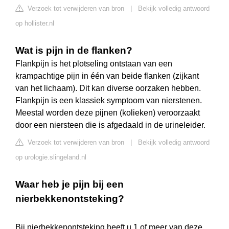
Verzoek tot verwijderen van bron
|
Bekijk volledig antwoord
op hollister.nl
Wat is pijn in de flanken?
Flankpijn is het plotseling ontstaan van een
krampachtige pijn in één van beide flanken (zijkant
van het lichaam). Dit kan diverse oorzaken hebben.
Flankpijn is een klassiek symptoom van nierstenen.
Meestal worden deze pijnen (kolieken) veroorzaakt
door een niersteen die is afgedaald in de urineleider.
Verzoek tot verwijderen van bron
|
Bekijk volledig antwoord
op urologie.slingeland.nl
Waar heb je pijn bij een
nierbekkenontsteking?
Bij nierbekkenontsteking heeft u 1 of meer van deze