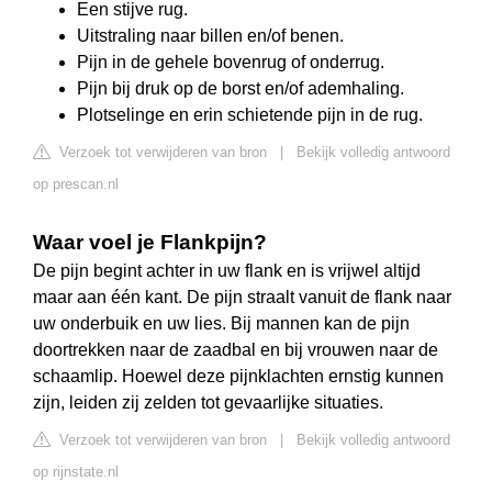
Een stijve rug.
Uitstraling naar billen en/of benen.
Pijn in de gehele bovenrug of onderrug.
Pijn bij druk op de borst en/of ademhaling.
Plotselinge en erin schietende pijn in de rug.
Verzoek tot verwijderen van bron
|
Bekijk volledig antwoord
op prescan.nl
Waar voel je Flankpijn?
De pijn begint achter in uw flank en is vrijwel altijd
maar aan één kant. De pijn straalt vanuit de flank naar
uw onderbuik en uw lies. Bij mannen kan de pijn
doortrekken naar de zaadbal en bij vrouwen naar de
schaamlip. Hoewel deze pijnklachten ernstig kunnen
zijn, leiden zij zelden tot gevaarlijke situaties.
Verzoek tot verwijderen van bron
|
Bekijk volledig antwoord
op rijnstate.nl