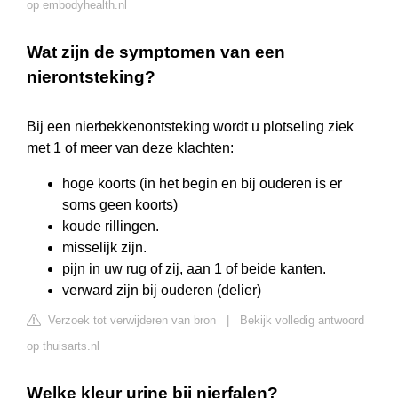
op embodyhealth.nl
Wat zijn de symptomen van een
nierontsteking?
Bij een nierbekkenontsteking wordt u plotseling ziek
met 1 of meer van deze klachten:
hoge koorts (in het begin en bij ouderen is er
soms geen koorts)
koude rillingen.
misselijk zijn.
pijn in uw rug of zij, aan 1 of beide kanten.
verward zijn bij ouderen (delier)
Verzoek tot verwijderen van bron
|
Bekijk volledig antwoord
op thuisarts.nl
Welke kleur urine bij nierfalen?