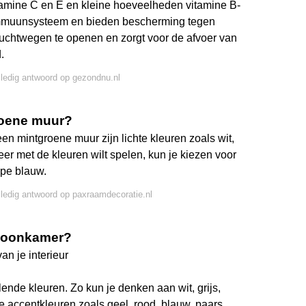
vitamine C en E en kleine hoeveelheden vitamine B-
immuunsysteem en bieden bescherming tegen
luchtwegen te openen en zorgt voor de afvoer van
.
lledig antwoord op gezondnu.nl
groene muur?
en mintgroene muur zijn lichte kleuren zoals wit,
eer met de kleuren wilt spelen, kun je kiezen voor
epe blauw.
lledig antwoord op paxraamdecoratie.nl
 woonkamer?
an je interieur
nde kleuren. Zo kun je denken aan wit, grijs,
ke accentkleuren zoals geel, rood, blauw, paars,