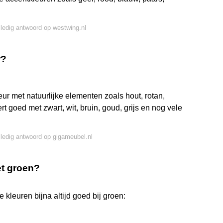
lledig antwoord op westwing.nl
r?
ur met natuurlijke elementen zoals hout, rotan,
 goed met zwart, wit, bruin, goud, grijs en nog vele
lledig antwoord op gigameubel.nl
t groen?
 kleuren bijna altijd goed bij groen: