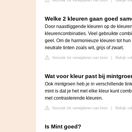
Verzoek tot verwijderen van bron
|
Bekijk vo
Welke 2 kleuren gaan goed sa
Door naastliggende kleuren op de kleuren
kleurencombinaties. Veel gebruikte combin
geel. Om de harmonieuze kleuren tot hun 
neutrale tinten zoals wit, grijs of zwart.
Verzoek tot verwijderen van bron
|
Bekijk vo
Wat voor kleur past bij mintgro
Ook mintgroen heb je in verschillende tin
mint is dat je het met elke kleur kunt com
met contrasterende kleuren.
Verzoek tot verwijderen van bron
|
Bekijk vo
Is Mint goed?