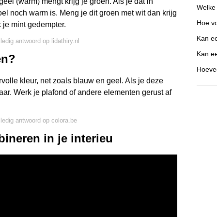
geel (warm) mengt krijg je groen. Als je dat in
Welke
koel noch warm is. Meng je dit groen met wit dan krijg
Hoe vo
k je mint gedempter.
Kan ee
ledig antwoord op lidathiry.nl
Kan ee
en?
Hoevee
olle kleur, net zoals blauw en geel. Als je deze
aar. Werk je plafond of andere elementen gerust af
lledig antwoord op colora.be
neren in je interieu