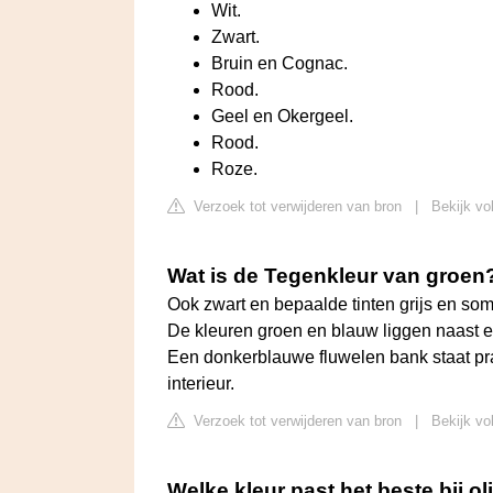
Wit.
Zwart.
Bruin en Cognac.
Rood.
Geel en Okergeel.
Rood.
Roze.
Verzoek tot verwijderen van bron
|
Bekijk vo
Wat is de Tegenkleur van groen
Ook zwart en bepaalde tinten grijs en som
De kleuren groen en blauw liggen naast e
Een donkerblauwe fluwelen bank staat pr
interieur.
Verzoek tot verwijderen van bron
|
Bekijk vo
Welke kleur past het beste bij ol