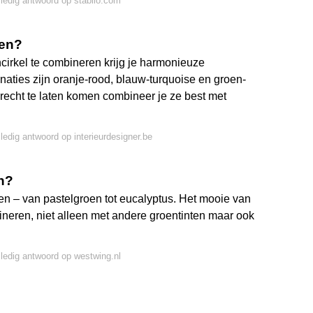
lledig antwoord op stabilo.com
men?
cirkel te combineren krijg je harmonieuze
aties zijn oranje-rood, blauw-turquoise en groen-
recht te laten komen combineer je ze best met
lledig antwoord op interieurdesigner.be
en?
ten – van pastelgroen tot eucalyptus. Het mooie van
bineren, niet alleen met andere groentinten maar ook
lledig antwoord op westwing.nl