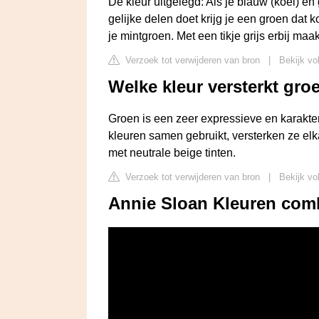
De kleur uitgelegd: Als je blauw (koel) en 
gelijke delen doet krijg je een groen dat 
je mintgroen. Met een tikje grijs erbij maa
Verzoek tot verwijderen van bron
|
Bekijk vol
Welke kleur versterkt gro
Groen is een zeer expressieve en karakterv
kleuren samen gebruikt, versterken ze elk
met neutrale beige tinten.
Verzoek tot verwijderen van bron
|
Bekijk vo
Annie Sloan Kleuren combi