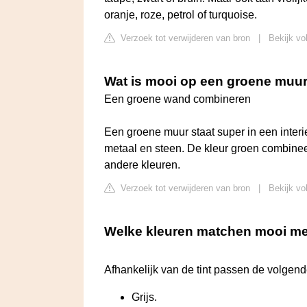
oranje, roze, petrol of turquoise.
Verzoek tot verwijderen van bron
|
Bekijk vo
Wat is mooi op een groene muu
Een groene wand combineren
Een groene muur staat super in een interie
metaal en steen. De kleur groen combineert
andere kleuren.
Verzoek tot verwijderen van bron
|
Bekijk vo
Welke kleuren matchen mooi me
Afhankelijk van de tint passen de volgende
Grijs.