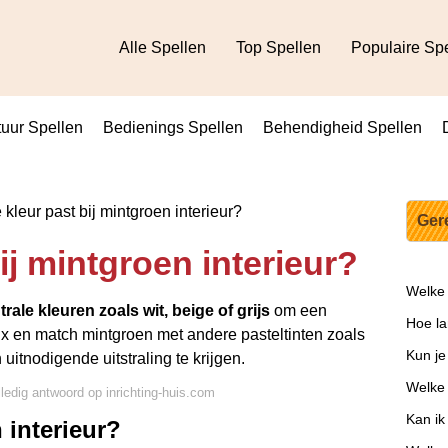
Alle Spellen
Top Spellen
Populaire Sp
uur Spellen
Bedienings Spellen
Behendigheid Spellen
kleur past bij mintgroen interieur?
Ger
ij mintgroen interieur?
Welke 
trale kleuren zoals wit, beige of grijs
om een
Hoe la
ix en match mintgroen met andere pasteltinten zoals
Kun je
uitnodigende uitstraling te krijgen.
Welke
lledig antwoord op inrichting-huis.com
Kan ik
 interieur?