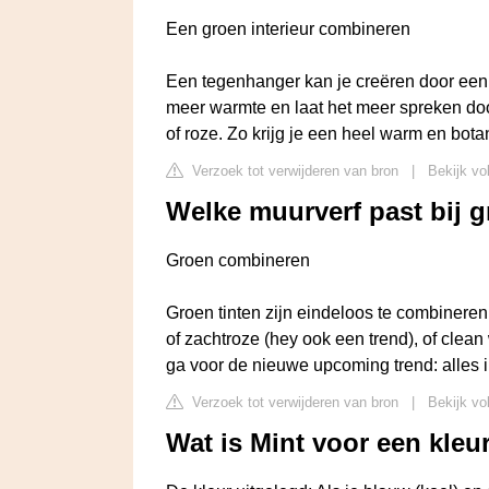
Een groen interieur combineren
Een tegenhanger kan je creëren door een
meer warmte en laat het meer spreken doo
of roze. Zo krijg je een heel warm en botan
Verzoek tot verwijderen van bron
|
Bekijk vo
Welke muurverf past bij 
Groen combineren
Groen tinten zijn eindeloos te combineren
of zachtroze (hey ook een trend), of clean 
ga voor de nieuwe upcoming trend: alles i
Verzoek tot verwijderen van bron
|
Bekijk vo
Wat is Mint voor een kleu