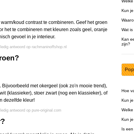
Welke 
Kun je
Waarom
 warm/koud contrast te combineren. Geef het groen
r het te combineren met kleuren zoals geel, oranje
Wat is
isch gevoel in je interieur.
Kan ee
zijn?
lledig antwoord op rachmaninoffshop.nl
groen?
Pop
. Bijvoorbeeld met okergeel (ook zo'n mooie trend),
Hoe va
wit (klassieker), stoer zwart (nog een klassieker), of
n dezelfde kleur!
Kun je 
Welke 
lledig antwoord op pure-original.com
Kun je
r?
Is een