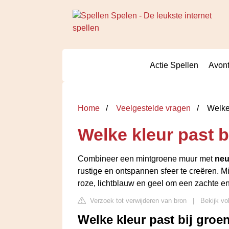
Actie Spellen
Avont
Home
Veelgestelde vragen
Welke 
Welke kleur past b
Combineer een mintgroene muur met
neu
rustige en ontspannen sfeer te creëren. M
roze, lichtblauw en geel om een zachte en 
Verzoek tot verwijderen van bron
|
Bekijk vo
Welke kleur past bij groen