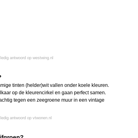
lledig antwoord op westwing.nl
?
mige tinten (helder)wit vallen onder koele kleuren.
lkaar op de kleurencirkel en gaan perfect samen.
achtig tegen een zeegroene muur in een vintage
lledig antwoord op vtwonen.nl
ijfgroen?