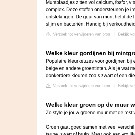
Muntblaadjes zitten vol calcium, fosfor, 
complex. Deze stoffen ondersteunen je 
ontstekingen. De geur van munt helpt de 
slijm en bacteriën. Handig bij verkoudheid
Verzoek tot verwijderen van bron
|
Bekijk vo
Welke kleur gordijnen bij mint
Populaire kleurkeuzes voor gordijnen bij e
beige en andere groentinten. Als je wat m
donkerdere kleuren zoals zwart of een di
Verzoek tot verwijderen van bron
|
Bekijk vo
Welke kleur groen op de muur
Zo style je jouw groene muur met de rest v
Groen gaat goed samen met veel verschille
taupe, zwart of bruin. Maar ook aan vrolij