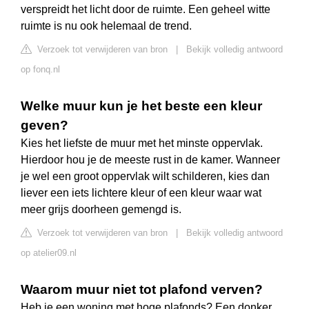
verspreidt het licht door de ruimte. Een geheel witte
ruimte is nu ook helemaal de trend.
Verzoek tot verwijderen van bron
|
Bekijk volledig antwoord
op fonq.nl
Welke muur kun je het beste een kleur
geven?
Kies het liefste de muur met het minste oppervlak.
Hierdoor hou je de meeste rust in de kamer. Wanneer
je wel een groot oppervlak wilt schilderen, kies dan
liever een iets lichtere kleur of een kleur waar wat
meer grijs doorheen gemengd is.
Verzoek tot verwijderen van bron
|
Bekijk volledig antwoord
op atelier09.nl
Waarom muur niet tot plafond verven?
Heb je een woning met hoge plafonds? Een donker