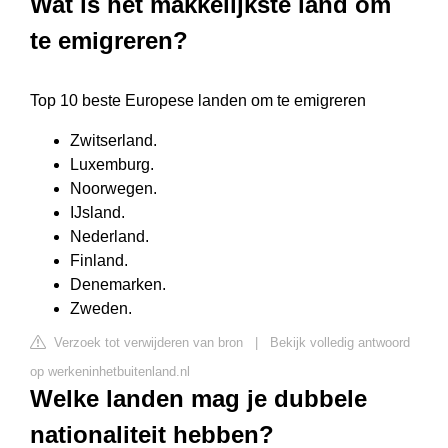
Wat is het makkelijkste land om
te emigreren?
Top 10 beste Europese landen om te emigreren
Zwitserland.
Luxemburg.
Noorwegen.
IJsland.
Nederland.
Finland.
Denemarken.
Zweden.
Verzoek tot verwijderen van bron
|
Bekijk volledig antwoord
op werkeninhetbuitenland.nl
Welke landen mag je dubbele
nationaliteit hebben?