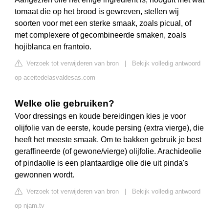
tomaat die op het brood is gewreven, stellen wij
soorten voor met een sterke smaak, zoals picual, of
met complexere of gecombineerde smaken, zoals
hojiblanca en frantoio.
Verzoek tot verwijderen van bron
|
Bekijk volledig antwoord
op aceitedelasvaldesas.com
Welke olie gebruiken?
Voor dressings en koude bereidingen kies je voor
olijfolie van de eerste, koude persing (extra vierge), die
heeft het meeste smaak. Om te bakken gebruik je best
geraffineerde (of gewone/vierge) olijfolie. Arachideolie
of pindaolie is een plantaardige olie die uit pinda's
gewonnen wordt.
Verzoek tot verwijderen van bron
|
Bekijk volledig antwoord
op njam.tv