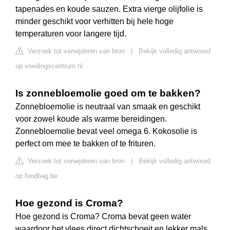
tapenades en koude sauzen. Extra vierge olijfolie is
minder geschikt voor verhitten bij hele hoge
temperaturen voor langere tijd.
Verzoek tot verwijderen van bron
|
Bekijk volledig antwoord
op voedingscentrum.nl
Is zonnebloemolie goed om te bakken?
Zonnebloemolie is neutraal van smaak en geschikt
voor zowel koude als warme bereidingen.
Zonnebloemolie bevat veel omega 6. Kokosolie is
perfect om mee te bakken of te frituren.
Verzoek tot verwijderen van bron
|
Bekijk volledig antwoord
op foodbag.be
Hoe gezond is Croma?
Hoe gezond is Croma? Croma bevat geen water
waardoor het vlees direct dichtschoeit en lekker mals