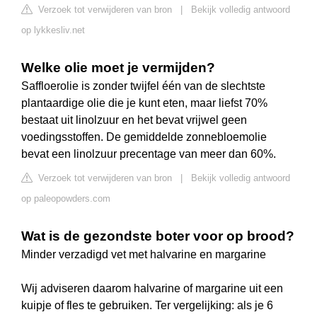
Verzoek tot verwijderen van bron
|
Bekijk volledig antwoord
op lykkesliv.net
Welke olie moet je vermijden?
Saffloerolie is zonder twijfel één van de slechtste
plantaardige olie die je kunt eten, maar liefst 70%
bestaat uit linolzuur en het bevat vrijwel geen
voedingsstoffen. De gemiddelde zonnebloemolie
bevat een linolzuur precentage van meer dan 60%.
Verzoek tot verwijderen van bron
|
Bekijk volledig antwoord
op paleopowders.com
Wat is de gezondste boter voor op brood?
Minder verzadigd vet met halvarine en margarine
Wij adviseren daarom halvarine of margarine uit een
kuipje of fles te gebruiken. Ter vergelijking: als je 6