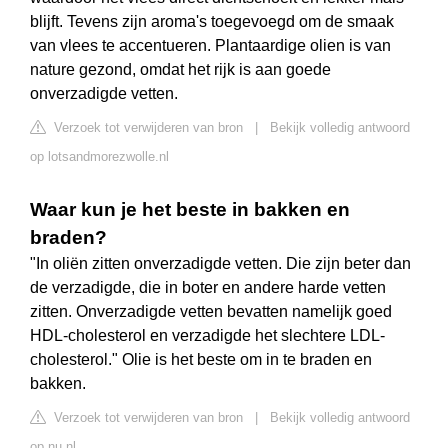
blijft. Tevens zijn aroma's toegevoegd om de smaak
van vlees te accentueren. Plantaardige olien is van
nature gezond, omdat het rijk is aan goede
onverzadigde vetten.
Verzoek tot verwijderen van bron
|
Bekijk volledig antwoord
op lotsandmorezwolle.nl
Waar kun je het beste in bakken en
braden?
"In oliën zitten onverzadigde vetten. Die zijn beter dan
de verzadigde, die in boter en andere harde vetten
zitten. Onverzadigde vetten bevatten namelijk goed
HDL-cholesterol en verzadigde het slechtere LDL-
cholesterol." Olie is het beste om in te braden en
bakken.
Verzoek tot verwijderen van bron
|
Bekijk volledig antwoord
op nu.nl