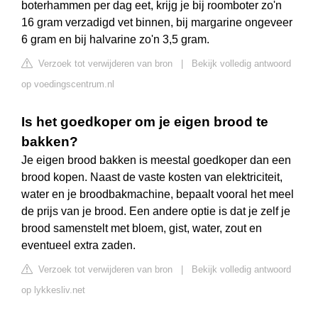
boterhammen per dag eet, krijg je bij roomboter zo'n
16 gram verzadigd vet binnen, bij margarine ongeveer
6 gram en bij halvarine zo'n 3,5 gram.
Verzoek tot verwijderen van bron
|
Bekijk volledig antwoord
op voedingscentrum.nl
Is het goedkoper om je eigen brood te
bakken?
Je eigen brood bakken is meestal goedkoper dan een
brood kopen. Naast de vaste kosten van elektriciteit,
water en je broodbakmachine, bepaalt vooral het meel
de prijs van je brood. Een andere optie is dat je zelf je
brood samenstelt met bloem, gist, water, zout en
eventueel extra zaden.
Verzoek tot verwijderen van bron
|
Bekijk volledig antwoord
op lykkesliv.net