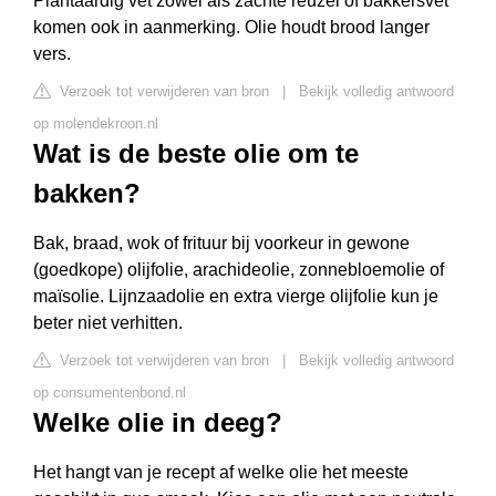
Plantaardig vet zowel als zachte reuzel of bakkersvet
komen ook in aanmerking. Olie houdt brood langer
vers.
Verzoek tot verwijderen van bron
|
Bekijk volledig antwoord
op molendekroon.nl
Wat is de beste olie om te
bakken?
Bak, braad, wok of frituur bij voorkeur in gewone
(goedkope) olijfolie, arachideolie, zonnebloemolie of
maïsolie. Lijnzaadolie en extra vierge olijfolie kun je
beter niet verhitten.
Verzoek tot verwijderen van bron
|
Bekijk volledig antwoord
op consumentenbond.nl
Welke olie in deeg?
Het hangt van je recept af welke olie het meeste