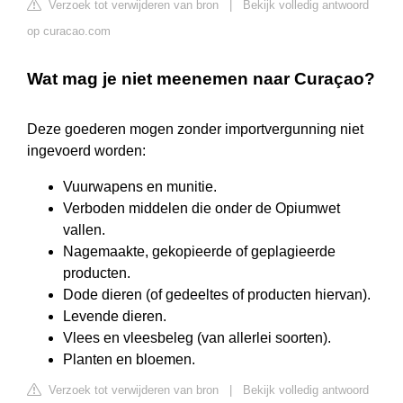
Verzoek tot verwijderen van bron
|
Bekijk volledig antwoord
op curacao.com
Wat mag je niet meenemen naar Curaçao?
Deze goederen mogen zonder importvergunning niet
ingevoerd worden:
Vuurwapens en munitie.
Verboden middelen die onder de Opiumwet
vallen.
Nagemaakte, gekopieerde of geplagieerde
producten.
Dode dieren (of gedeeltes of producten hiervan).
Levende dieren.
Vlees en vleesbeleg (van allerlei soorten).
Planten en bloemen.
Verzoek tot verwijderen van bron
|
Bekijk volledig antwoord