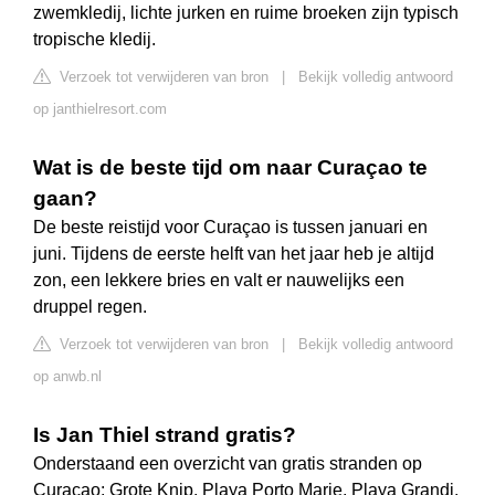
zwemkledij, lichte jurken en ruime broeken zijn typisch
tropische kledij.
Verzoek tot verwijderen van bron
|
Bekijk volledig antwoord
op janthielresort.com
Wat is de beste tijd om naar Curaçao te
gaan?
De beste reistijd voor Curaçao is tussen januari en
juni. Tijdens de eerste helft van het jaar heb je altijd
zon, een lekkere bries en valt er nauwelijks een
druppel regen.
Verzoek tot verwijderen van bron
|
Bekijk volledig antwoord
op anwb.nl
Is Jan Thiel strand gratis?
Onderstaand een overzicht van gratis stranden op
Curaçao: Grote Knip, Playa Porto Marie, Playa Grandi,