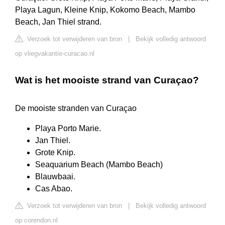
Playa Lagun, Kleine Knip, Kokomo Beach, Mambo
Beach, Jan Thiel strand.
Verzoek tot verwijderen van bron
|
Bekijk volledig antwoord
op vliegvakantie-curacao.nl
Wat is het mooiste strand van Curaçao?
De mooiste stranden van Curaçao
Playa Porto Marie.
Jan Thiel.
Grote Knip.
Seaquarium Beach (Mambo Beach)
Blauwbaai.
Cas Abao.
Verzoek tot verwijderen van bron
|
Bekijk volledig antwoord
op corendon.nl