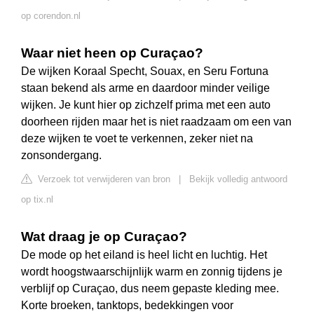
op corendon.nl
Waar niet heen op Curaçao?
De wijken Koraal Specht, Souax, en Seru Fortuna
staan bekend als arme en daardoor minder veilige
wijken. Je kunt hier op zichzelf prima met een auto
doorheen rijden maar het is niet raadzaam om een van
deze wijken te voet te verkennen, zeker niet na
zonsondergang.
Verzoek tot verwijderen van bron
|
Bekijk volledig antwoord
op tix.nl
Wat draag je op Curaçao?
De mode op het eiland is heel licht en luchtig. Het
wordt hoogstwaarschijnlijk warm en zonnig tijdens je
verblijf op Curaçao, dus neem gepaste kleding mee.
Korte broeken, tanktops, bedekkingen voor