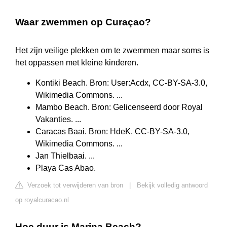
Waar zwemmen op Curaçao?
Het zijn veilige plekken om te zwemmen maar soms is
het oppassen met kleine kinderen.
Kontiki Beach. Bron: User:Acdx, CC-BY-SA-3.0,
Wikimedia Commons. ...
Mambo Beach. Bron: Gelicenseerd door Royal
Vakanties. ...
Caracas Baai. Bron: HdeK, CC-BY-SA-3.0,
Wikimedia Commons. ...
Jan Thielbaai. ...
Playa Cas Abao.
Verzoek tot verwijderen van bron
|
Bekijk volledig antwoord
op royalcuracao.nl
Hoe duur is Marina Beach?