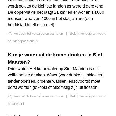
wordt ook tot de kleinste landen ter wereld gerekend.
De oppervlakte bedraagt 21 km² en er wonen 14.000
mensen, waarvan 4000 in het stadje Yaro (een
hoofdstad heeft men niet).
Verzoek tot verwijderen van bron
|
Bekijk volledig antwoord
op islandpassions.nl
Kun je water uit de kraan drinken in Sint
Maarten?
Drinkwater. Het kraanwater op Sint-Maarten is niet
veilig om de drinken. Water (voor drinken, ijsblokjes,
tandenpoetsen, groente wassen, enzovoorts) moet
eerst worden gekookt of afkomstig zijn uit flessen.
Verzoek tot verwijderen van bron
|
Bekijk volledig antwoord
op anwb.nl