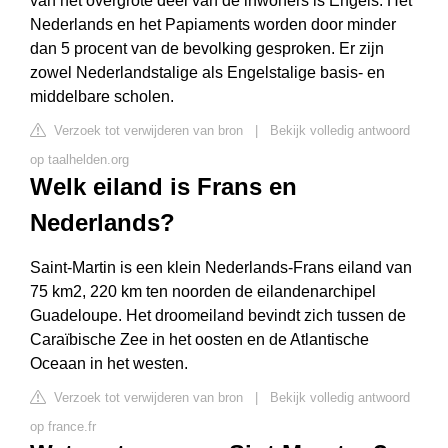
van het overgrote deel van de inwoners is Engels. Het
Nederlands en het Papiaments worden door minder
dan 5 procent van de bevolking gesproken. Er zijn
zowel Nederlandstalige als Engelstalige basis- en
middelbare scholen.
Verzoek tot verwijderen van bron
|
Bekijk volledig antwoord
op taalhelden.org
Welk eiland is Frans en
Nederlands?
Saint-Martin is een klein Nederlands-Frans eiland van
75 km2, 220 km ten noorden de eilandenarchipel
Guadeloupe. Het droomeiland bevindt zich tussen de
Caraïbische Zee in het oosten en de Atlantische
Oceaan in het westen.
Verzoek tot verwijderen van bron
|
Bekijk volledig antwoord
op france.fr