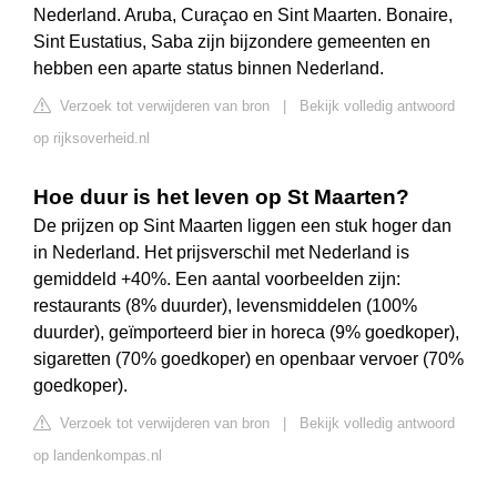
Nederland. Aruba, Curaçao en Sint Maarten. Bonaire,
Sint Eustatius, Saba zijn bijzondere gemeenten en
hebben een aparte status binnen Nederland.
Verzoek tot verwijderen van bron
|
Bekijk volledig antwoord
op rijksoverheid.nl
Hoe duur is het leven op St Maarten?
De prijzen op Sint Maarten liggen een stuk hoger dan
in Nederland. Het prijsverschil met Nederland is
gemiddeld +40%. Een aantal voorbeelden zijn:
restaurants (8% duurder), levensmiddelen (100%
duurder), geïmporteerd bier in horeca (9% goedkoper),
sigaretten (70% goedkoper) en openbaar vervoer (70%
goedkoper).
Verzoek tot verwijderen van bron
|
Bekijk volledig antwoord
op landenkompas.nl