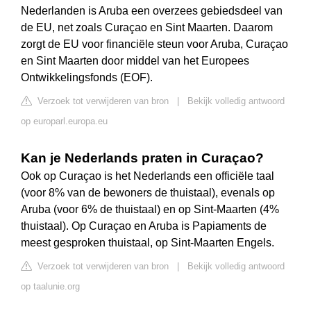
Nederlanden is Aruba een overzees gebiedsdeel van
de EU, net zoals Curaçao en Sint Maarten. Daarom
zorgt de EU voor financiële steun voor Aruba, Curaçao
en Sint Maarten door middel van het Europees
Ontwikkelingsfonds (EOF).
Verzoek tot verwijderen van bron
|
Bekijk volledig antwoord
op europarl.europa.eu
Kan je Nederlands praten in Curaçao?
Ook op Curaçao is het Nederlands een officiële taal
(voor 8% van de bewoners de thuistaal), evenals op
Aruba (voor 6% de thuistaal) en op Sint-Maarten (4%
thuistaal). Op Curaçao en Aruba is Papiaments de
meest gesproken thuistaal, op Sint-Maarten Engels.
Verzoek tot verwijderen van bron
|
Bekijk volledig antwoord
op taalunie.org