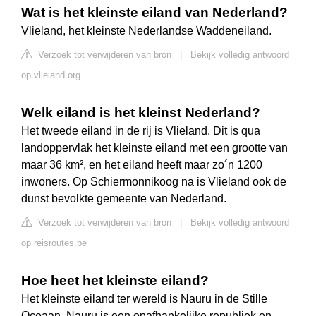
Wat is het kleinste eiland van Nederland?
Vlieland, het kleinste Nederlandse Waddeneiland.
Verzoek tot verwijderen van bron
|
Bekijk volledig antwoord
op vlieland.org
Welk eiland is het kleinst Nederland?
Het tweede eiland in de rij is Vlieland. Dit is qua
landoppervlak het kleinste eiland met een grootte van
maar 36 km², en het eiland heeft maar zo´n 1200
inwoners. Op Schiermonnikoog na is Vlieland ook de
dunst bevolkte gemeente van Nederland.
Verzoek tot verwijderen van bron
|
Bekijk volledig antwoord
op reisroutes.be
Hoe heet het kleinste eiland?
Het kleinste eiland ter wereld is Nauru in de Stille
Oceaan. Nauru is een onafhankelijke republiek en