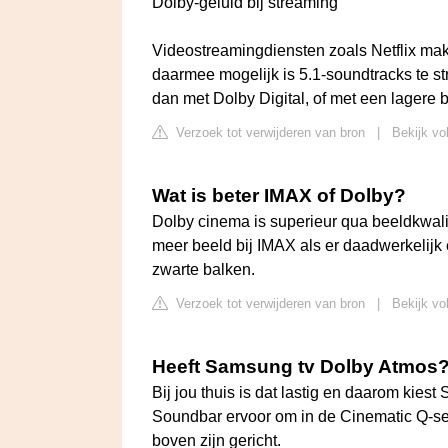
Dolby-geluid bij streaming
Videostreamingdiensten zoals Netflix mak
daarmee mogelijk is 5.1-soundtracks te st
dan met Dolby Digital, of met een lagere b
Verzoek tot verwijderen van bron
|
Bekijk vo
Wat is beter IMAX of Dolby?
Dolby cinema is superieur qua beeldkwalit
meer beeld bij IMAX als er daadwerkelijk
zwarte balken.
Verzoek tot verwijderen van bron
|
Bekijk vo
Heeft Samsung tv Dolby Atmos
Bij jou thuis is dat lastig en daarom kies
Soundbar ervoor om in de Cinematic Q-se
boven zijn gericht.