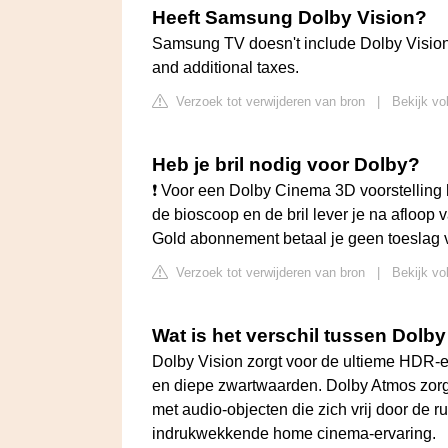
Heeft Samsung Dolby Vision?
Samsung TV doesn't include Dolby Vision.
and additional taxes.
Verzoek tot verwijderen van bron
|
Bekijk vo
Heb je bril nodig voor Dolby?
❗ Voor een Dolby Cinema 3D voorstelling h
de bioscoop en de bril lever je na afloop 
Gold abonnement betaal je geen toeslag 
Verzoek tot verwijderen van bron
|
Bekijk vo
Wat is het verschil tussen Dolb
Dolby Vision zorgt voor de ultieme HDR-e
en diepe zwartwaarden. Dolby Atmos zorg
met audio-objecten die zich vrij door de
indrukwekkende home cinema-ervaring.