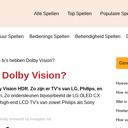
Alle Spellen
Top Spellen
Populaire Sp
uur Spellen
Bedienings Spellen
Behendigheid Spellen
tv's hebben Dolby Vision?
Ger
 Dolby Vision?
Hoevee
y Vision HDR.
Zo zijn er TV's van LG, Philips, en
Hoe n
n. Zo ondersteunen bijvoorbeeld de LG OLED CX
Wat is
high-end LCD TV's van zowel Philips als Sony
Hoelan
lledig antwoord op koopgids.net
Hoe va