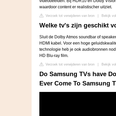
videobeelden. Bij HDR10 en Dolby Vision 
waardoor content er realistischer uitziet.
Verzoek tot verwijderen van bron
|
Bekijk vo
Welke tv's zijn geschikt 
Sluit de Dolby Atmos soundbar of speaker
HDMI kabel. Voor een hoge geluidskwalite
technologie heb je ook audiobronnen nod
HD Blu-ray film.
Verzoek tot verwijderen van bron
|
Bekijk vo
Do Samsung TVs have Dolb
Ever Come To Samsung 