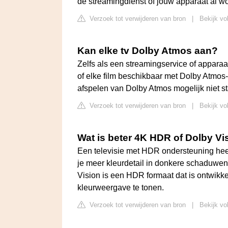
de streamingdienst of jouw apparaat al wo
Verzoek tot verwijderen van bron
|
Bekijk vo
Kan elke tv Dolby Atmos aan?
Zelfs als een streamingservice of apparaa
of elke film beschikbaar met Dolby Atmos-
afspelen van Dolby Atmos mogelijk niet s
Verzoek tot verwijderen van bron
|
Bekijk vo
Wat is beter 4K HDR of Dolby Vi
Een televisie met HDR ondersteuning heeft
je meer kleurdetail in donkere schaduwen o
Vision is een HDR formaat dat is ontwikk
kleurweergave te tonen.
Verzoek tot verwijderen van bron
|
Bekijk vo