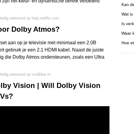
zijn het kleur- en dynamische bereik verbeterd
Kan d
Wat is
lledig antwoord op help.netflix.com
Is verl
voor Dolby Atmos?
Waar k
set aan op je televisie met minimaal een 2.0B
Hoe et
it gebruik je een 2.1 HDMI kabel. Naast de juiste
ig die Dolby Atmos ondersteunen, zoals een Ultra
lledig antwoord op coolblue.nl
y Vision | Will Dolby Vision
TVs?