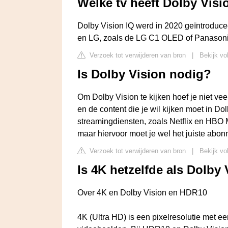
Welke tv heeft Dolby Visi
Dolby Vision IQ werd in 2020 geïntroduce
en LG, zoals de LG C1 OLED of Panason
Verzoek tot verwijderen van bron
|
Bekijk vo
Is Dolby Vision nodig?
Om Dolby Vision te kijken hoef je niet ve
en de content die je wil kijken moet in 
streamingdiensten, zoals Netflix en HBO M
maar hiervoor moet je wel het juiste abo
Verzoek tot verwijderen van bron
|
Bekijk vo
Is 4K hetzelfde als Dolby
Over 4K en Dolby Vision en HDR10
4K (Ultra HD) is een pixelresolutie met ee