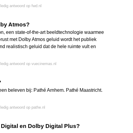
lledig antwoord op fwd.nl
olby Atmos?
n, een state-of-the-art beeldtechnologie waarmee
gerust met Dolby Atmos geluid wordt het publiek
realistisch geluid dat de hele ruimte vult en
lledig antwoord op vuecinemas.nl
?
een beleven bij: Pathé Arnhem. Pathé Maastricht.
lledig antwoord op pathe.nl
Digital en Dolby Digital Plus?