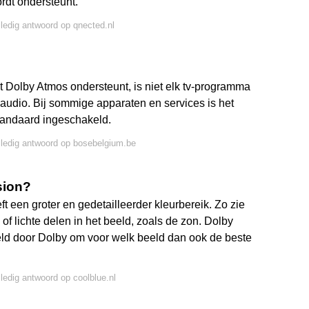
rdt ondersteunt.
lledig antwoord op qnected.nl
t Dolby Atmos ondersteunt, is niet elk tv-programma
audio. Bij sommige apparaten en services is het
tandaard ingeschakeld.
lledig antwoord op bosebelgium.be
sion?
 een groter en gedetailleerder kleurbereik. Zo zie
f lichte delen in het beeld, zoals de zon. Dolby
eld door Dolby om voor welk beeld dan ook de beste
lledig antwoord op coolblue.nl