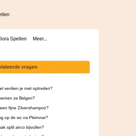
ellen
Dora Spellen
Meer...
elateerde vragen
l verdien je met optreden?
oemen ze Belgen?
 een fijne Zilvershampoo?
g op de wc na Pleinvue?
ak split airco bijvullen?