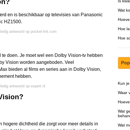
on?
Is kwa
Wat ko
erd en is beschikbaar op televisies van Panasonic
Hoever
ic HZ1500.
Hoe la
lledig antwoord op pocket-lint.com
Hoe sc
el te doen. Je moet wel een Dolby Vision-tv hebben
Dolby Vision worden aangeboden. Veel
Pop
ax bieden al films en series aan in Dolby Vision,
nnement hebben.
Kun je
lledig antwoord op expert.nl
Waar v
 Vision?
Hoeve
Wat ge
behan
n hogere dichtheid die zorgt voor meer details in
Wat mo