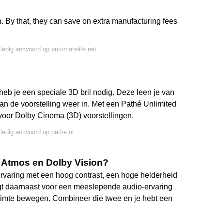
 By that, they can save on extra manufacturing fees
lledig antwoord op automatelife.net
eb je een speciale 3D bril nodig. Deze leen je van
van de voorstelling weer in. Met een Pathé Unlimited
voor Dolby Cinema (3D) voorstellingen.
lledig antwoord op pathe.nl
y Atmos en Dolby Vision?
rvaring met een hoog contrast, een hoge helderheid
t daarnaast voor een meeslepende audio-ervaring
 ruimte bewegen. Combineer die twee en je hebt een