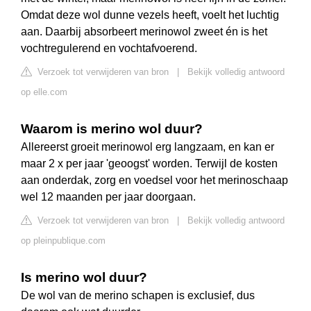
Omdat deze wol dunne vezels heeft, voelt het luchtig
aan. Daarbij absorbeert merinowol zweet én is het
vochtregulerend en vochtafvoerend.
Verzoek tot verwijderen van bron
|
Bekijk volledig antwoord
op elle.com
Waarom is merino wol duur?
Allereerst groeit merinowol erg langzaam, en kan er
maar 2 x per jaar 'geoogst' worden. Terwijl de kosten
aan onderdak, zorg en voedsel voor het merinoschaap
wel 12 maanden per jaar doorgaan.
Verzoek tot verwijderen van bron
|
Bekijk volledig antwoord
op pleinpublique.com
Is merino wol duur?
De wol van de merino schapen is exclusief, dus