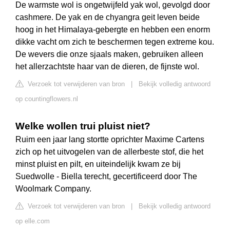
De warmste wol is ongetwijfeld yak wol, gevolgd door
cashmere. De yak en de chyangra geit leven beide
hoog in het Himalaya-gebergte en hebben een enorm
dikke vacht om zich te beschermen tegen extreme kou.
De wevers die onze sjaals maken, gebruiken alleen
het allerzachtste haar van de dieren, de fijnste wol.
Verzoek tot verwijderen van bron
|
Bekijk volledig antwoord
op countingflowers.nl
Welke wollen trui pluist niet?
Ruim een jaar lang stortte oprichter Maxime Cartens
zich op het uitvogelen van de allerbeste stof, die het
minst pluist en pilt, en uiteindelijk kwam ze bij
Suedwolle - Biella terecht, gecertificeerd door The
Woolmark Company.
Verzoek tot verwijderen van bron
|
Bekijk volledig antwoord
op elle.com