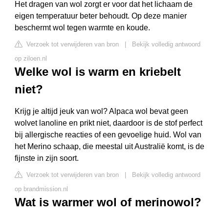
Het dragen van wol zorgt er voor dat het lichaam de
eigen temperatuur beter behoudt. Op deze manier
beschermt wol tegen warmte en koude.
Verzoek tot verwijderen van bron
|
Bekijk volledig antwoord
op ziloen.nl
Welke wol is warm en kriebelt
niet?
Krijg je altijd jeuk van wol? Alpaca wol bevat geen
wolvet lanoline en prikt niet, daardoor is de stof perfect
bij allergische reacties of een gevoelige huid. Wol van
het Merino schaap, die meestal uit Australië komt, is de
fijnste in zijn soort.
Verzoek tot verwijderen van bron
|
Bekijk volledig antwoord
op brandmission.nl
Wat is warmer wol of merinowol?