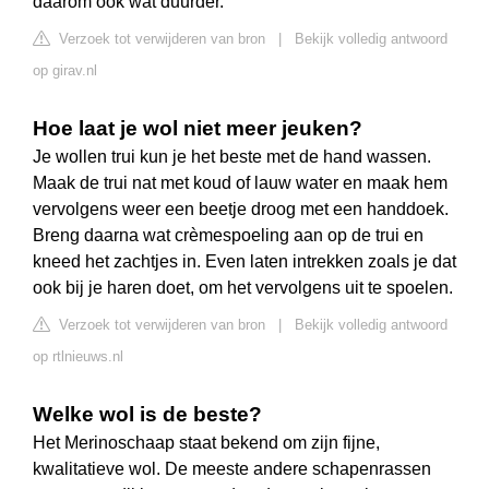
daarom ook wat duurder.
Verzoek tot verwijderen van bron
|
Bekijk volledig antwoord
op girav.nl
Hoe laat je wol niet meer jeuken?
Je wollen trui kun je het beste met de hand wassen.
Maak de trui nat met koud of lauw water en maak hem
vervolgens weer een beetje droog met een handdoek.
Breng daarna wat crèmespoeling aan op de trui en
kneed het zachtjes in. Even laten intrekken zoals je dat
ook bij je haren doet, om het vervolgens uit te spoelen.
Verzoek tot verwijderen van bron
|
Bekijk volledig antwoord
op rtlnieuws.nl
Welke wol is de beste?
Het Merinoschaap staat bekend om zijn fijne,
kwalitatieve wol. De meeste andere schapenrassen