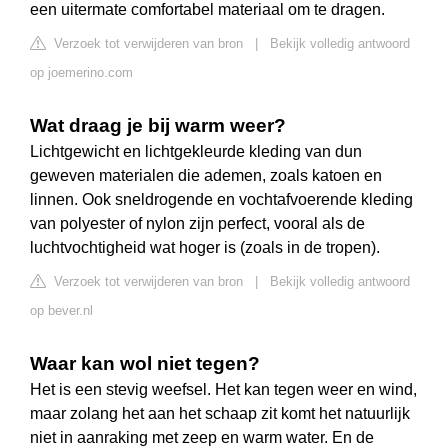
een uitermate comfortabel materiaal om te dragen.
Verzoek tot verwijderen van bron
|
Bekijk volledig antwoord
op joemerino.com
Wat draag je bij warm weer?
Lichtgewicht en lichtgekleurde kleding van dun
geweven materialen die ademen, zoals katoen en
linnen. Ook sneldrogende en vochtafvoerende kleding
van polyester of nylon zijn perfect, vooral als de
luchtvochtigheid wat hoger is (zoals in de tropen).
Verzoek tot verwijderen van bron
|
Bekijk volledig antwoord
op bever.nl
Waar kan wol niet tegen?
Het is een stevig weefsel. Het kan tegen weer en wind,
maar zolang het aan het schaap zit komt het natuurlijk
niet in aanraking met zeep en warm water. En de