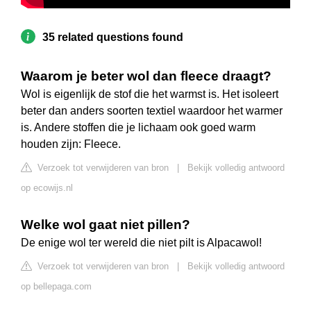
35 related questions found
Waarom je beter wol dan fleece draagt?
Wol is eigenlijk de stof die het warmst is. Het isoleert
beter dan anders soorten textiel waardoor het warmer
is. Andere stoffen die je lichaam ook goed warm
houden zijn: Fleece.
Verzoek tot verwijderen van bron
|
Bekijk volledig antwoord
op ecowijs.nl
Welke wol gaat niet pillen?
De enige wol ter wereld die niet pilt is Alpacawol!
Verzoek tot verwijderen van bron
|
Bekijk volledig antwoord
op bellepaga.com