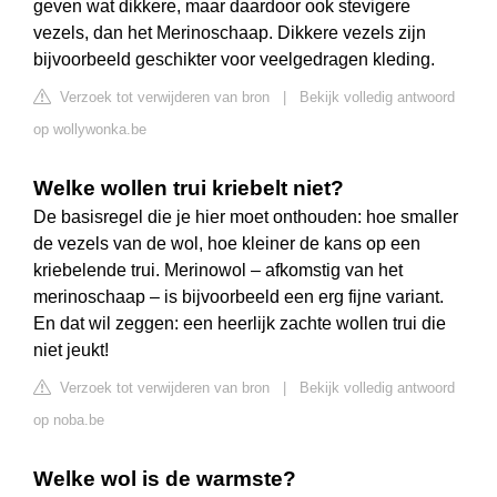
geven wat dikkere, maar daardoor ook stevigere
vezels, dan het Merinoschaap. Dikkere vezels zijn
bijvoorbeeld geschikter voor veelgedragen kleding.
Verzoek tot verwijderen van bron
|
Bekijk volledig antwoord
op wollywonka.be
Welke wollen trui kriebelt niet?
De basisregel die je hier moet onthouden: hoe smaller
de vezels van de wol, hoe kleiner de kans op een
kriebelende trui. Merinowol – afkomstig van het
merinoschaap – is bijvoorbeeld een erg fijne variant.
En dat wil zeggen: een heerlijk zachte wollen trui die
niet jeukt!
Verzoek tot verwijderen van bron
|
Bekijk volledig antwoord
op noba.be
Welke wol is de warmste?