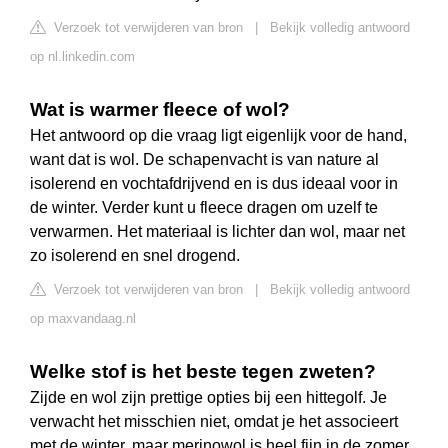
Verzoek tot verwijderen van bron
|
Bekijk volledig antwoord
op nl.linkedin.com
Wat is warmer fleece of wol?
Het antwoord op die vraag ligt eigenlijk voor de hand,
want dat is wol. De schapenvacht is van nature al
isolerend en vochtafdrijvend en is dus ideaal voor in
de winter. Verder kunt u fleece dragen om uzelf te
verwarmen. Het materiaal is lichter dan wol, maar net
zo isolerend en snel drogend.
Verzoek tot verwijderen van bron
|
Bekijk volledig antwoord
op maxvandaag.nl
Welke stof is het beste tegen zweten?
Zijde en wol zijn prettige opties bij een hittegolf. Je
verwacht het misschien niet, omdat je het associeert
met de winter, maar merinowol is heel fijn in de zomer.