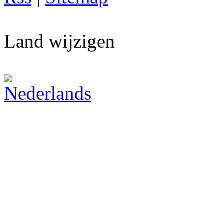
Land wijzigen