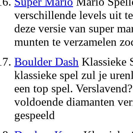
Super Mario
Mario Spell
verschillende levels uit t
deze versie van super ma
munten te verzamelen zod
Boulder Dash
Klassieke 
klassieke spel zul je ure
een top spel. Verslavend?
voldoende diamanten ver
gespeeld