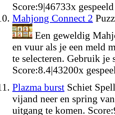
Score:
9
|
46733
x gespeeld
Mahjong Connect 2
Puzz
Een geweldig Mahjon
en vuur als je een meld 
te selecteren. Gebruik je 
Score:
8.4
|
43200
x gespee
Plazma burst
Schiet Spel
vijand neer en spring van
uitgang te komen.
Score: