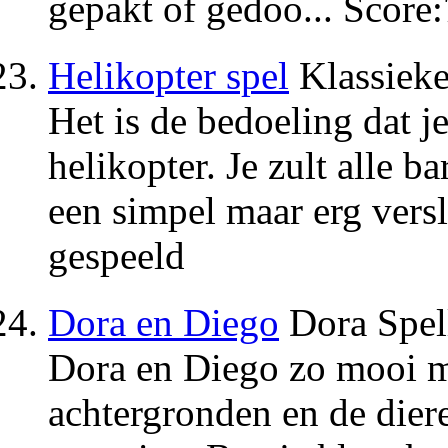
gepakt of gedoo...
Score:
Helikopter spel
Klassieke
Het is de bedoeling dat j
helikopter. Je zult alle b
een simpel maar erg versl
gespeeld
Dora en Diego
Dora Spel
Dora en Diego zo mooi m
achtergronden en de diere