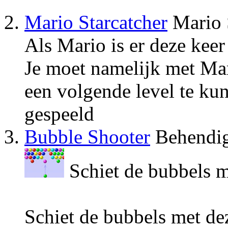
Mario Starcatcher
Mario 
Als Mario is er deze keer
Je moet namelijk met Mar
een volgende level te kun
gespeeld
Bubble Shooter
Behendig
Schiet de bubbels m
Schiet de bubbels met dez