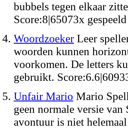
bubbels tegen elkaar zitte
Score:
8
|
65073
x gespeeld
Woordzoeker
Leer spelle
woorden kunnen horizonta
voorkomen. De letters k
gebruikt.
Score:
6.6
|
6093
Unfair Mario
Mario Spel
geen normale versie van 
avontuur is niet helemaal