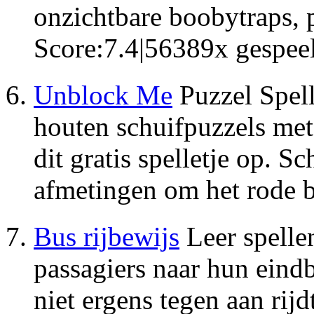
onzichtbare boobytraps, p
Score:
7.4
|
56389
x gespee
Unblock Me
Puzzel Spel
houten schuifpuzzels met 
dit gratis spelletje op. 
afmetingen om het rode b
Bus rijbewijs
Leer spelle
passagiers naar hun eind
niet ergens tegen aan rij