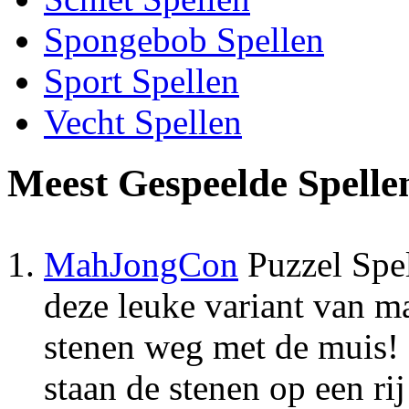
Spongebob Spellen
Sport Spellen
Vecht Spellen
Meest Gespeelde Spelle
MahJongCon
Puzzel Spe
deze leuke variant van m
stenen weg met de muis! 
staan de stenen op een ri