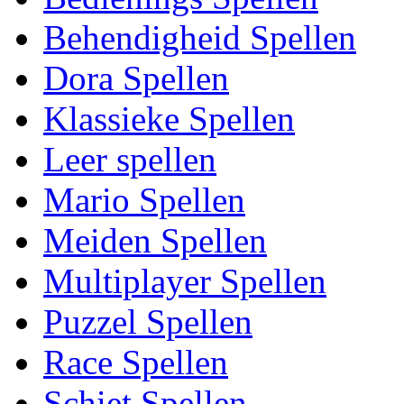
Behendigheid Spellen
Dora Spellen
Klassieke Spellen
Leer spellen
Mario Spellen
Meiden Spellen
Multiplayer Spellen
Puzzel Spellen
Race Spellen
Schiet Spellen