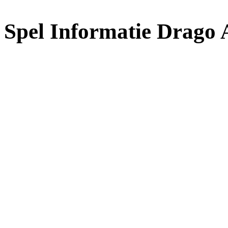
Spel Informatie Drago 