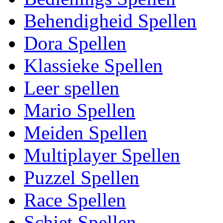
Behendigheid Spellen
Dora Spellen
Klassieke Spellen
Leer spellen
Mario Spellen
Meiden Spellen
Multiplayer Spellen
Puzzel Spellen
Race Spellen
Schiet Spellen