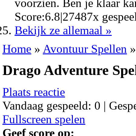
voorzien. Ben je klaar kan
Score:
6.8
|
27487
x gespee
Bekijk ze allemaal »
Home
»
Avontuur Spellen
Drago Adventure Spe
Plaats reactie
Vandaag gespeeld:
0 |
Gespe
Fullscreen spelen
Geef score op: