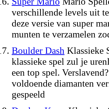
Super Mario
Mario Spell
verschillende levels uit t
deze versie van super ma
munten te verzamelen zod
Boulder Dash
Klassieke 
klassieke spel zul je ure
een top spel. Verslavend?
voldoende diamanten ver
gespeeld