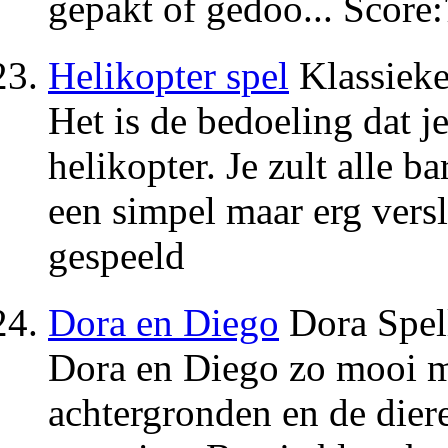
gepakt of gedoo...
Score:
Helikopter spel
Klassieke
Het is de bedoeling dat j
helikopter. Je zult alle b
een simpel maar erg versl
gespeeld
Dora en Diego
Dora Spel
Dora en Diego zo mooi m
achtergronden en de diere