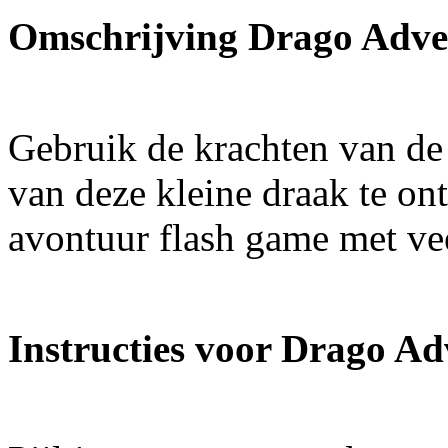
Omschrijving Drago Adve
Gebruik de krachten van de
van deze kleine draak te on
avontuur flash game met vee
Instructies voor Drago Ad