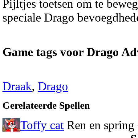
Pijltjes toetsen om te bewe
speciale Drago bevoegdhede
Game tags voor Drago Ad
Draak
,
Drago
Gerelateerde Spellen
Toffy cat
Ren en spring d