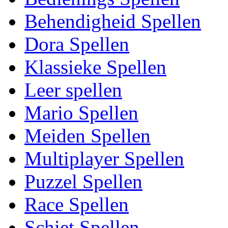
Behendigheid Spellen
Dora Spellen
Klassieke Spellen
Leer spellen
Mario Spellen
Meiden Spellen
Multiplayer Spellen
Puzzel Spellen
Race Spellen
Schiet Spellen