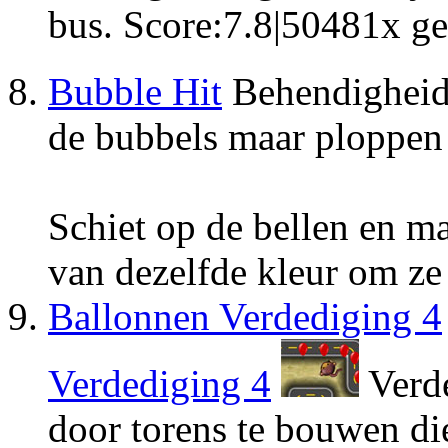
bus.
Score:
7.8
|
50481
x ge
Bubble Hit
Behendigheid
de bubbels maar ploppen i
Schiet op de bellen en m
van dezelfde kleur om ze 
Ballonnen Verdediging 4
Verdediging 4
Verde
door torens te bouwen di