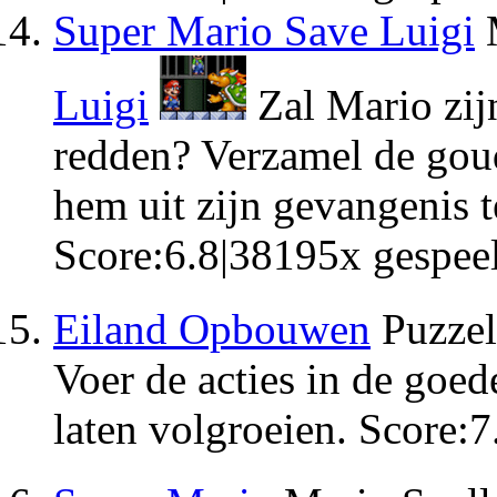
Super Mario Save Luigi
Luigi
Zal Mario zij
redden? Verzamel de goud
hem uit zijn gevangenis t
Score:
6.8
|
38195
x gespee
Eiland Opbouwen
Puzzel
Voer de acties in de goed
laten volgroeien.
Score:
7