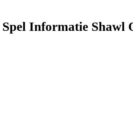
Spel Informatie Shawl