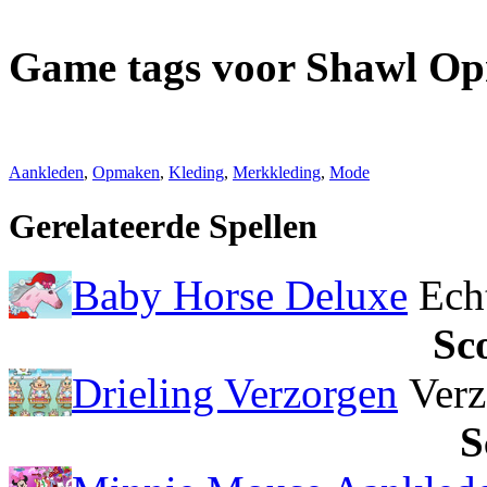
Game tags voor Shawl O
Aankleden
,
Opmaken
,
Kleding
,
Merkkleding
,
Mode
Gerelateerde Spellen
Baby Horse Deluxe
Ech
Sc
Drieling Verzorgen
Verz
S