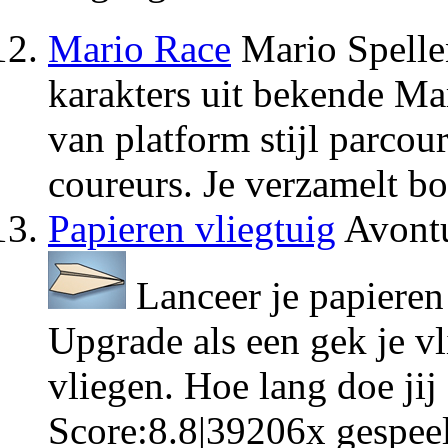
Mario Race
Mario Spelle
karakters uit bekende Ma
van platform stijl parcou
coureurs. Je verzamelt bo
Papieren vliegtuig
Avontu
Lanceer je papieren 
Upgrade als een gek je v
vliegen. Hoe lang doe jij
Score:
8.8
|
39206
x gespee