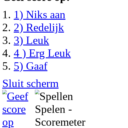
1) Niks aan
2) Redelijk
3) Leuk
4 ) Erg Leuk
5) Gaaf
Sluit scherm