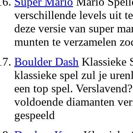
Super Mario
Mario Spell
verschillende levels uit t
deze versie van super ma
munten te verzamelen zod
Boulder Dash
Klassieke 
klassieke spel zul je ure
een top spel. Verslavend?
voldoende diamanten ver
gespeeld