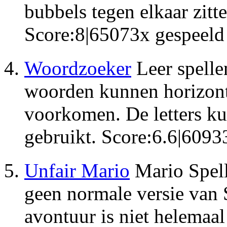
bubbels tegen elkaar zitte
Score:
8
|
65073
x gespeeld
Woordzoeker
Leer spelle
woorden kunnen horizonta
voorkomen. De letters k
gebruikt.
Score:
6.6
|
6093
Unfair Mario
Mario Spel
geen normale versie van 
avontuur is niet helemaal