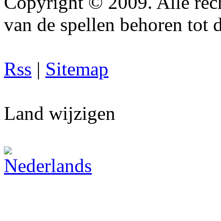
Copyright © 2009. Alle rec
van de spellen behoren tot 
Rss
|
Sitemap
Land wijzigen