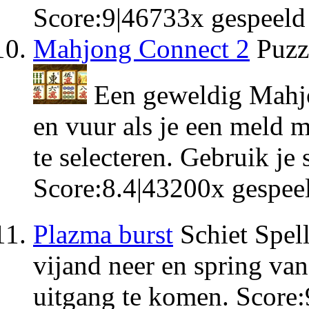
Score:
9
|
46733
x gespeeld
Mahjong Connect 2
Puzz
Een geweldig Mahjon
en vuur als je een meld 
te selecteren. Gebruik je 
Score:
8.4
|
43200
x gespee
Plazma burst
Schiet Spel
vijand neer en spring van
uitgang te komen.
Score: