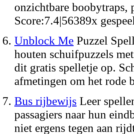
onzichtbare boobytraps, p
Score:
7.4
|
56389
x gespee
Unblock Me
Puzzel Spel
houten schuifpuzzels met 
dit gratis spelletje op. 
afmetingen om het rode b
Bus rijbewijs
Leer spelle
passagiers naar hun eind
niet ergens tegen aan rij