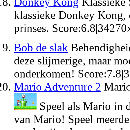
Donkey Kong
Klassieke 
klassieke Donkey Kong, o
prinses.
Score:
6.8
|
34270
Bob de slak
Behendighei
deze slijmerige, maar mo
onderkomen!
Score:
7.8
|
3
Mario Adventure 2
Mario
Speel als Mario in 
van Mario! Speel meerder