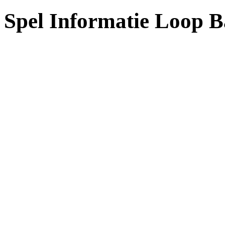
Spel Informatie Loop 