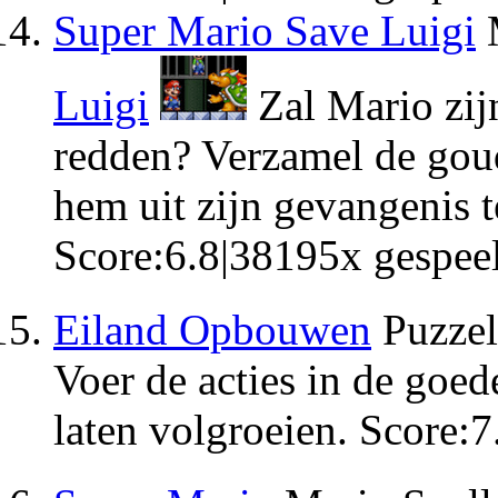
Super Mario Save Luigi
Luigi
Zal Mario zij
redden? Verzamel de goud
hem uit zijn gevangenis t
Score:
6.8
|
38195
x gespee
Eiland Opbouwen
Puzzel
Voer de acties in de goed
laten volgroeien.
Score:
7