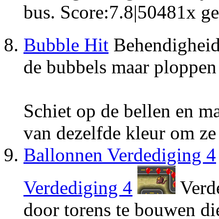
bus.
Score:
7.8
|
50481
x ge
Bubble Hit
Behendigheid
de bubbels maar ploppen i
Schiet op de bellen en m
van dezelfde kleur om ze 
Ballonnen Verdediging 4
Verdediging 4
Verde
door torens te bouwen di