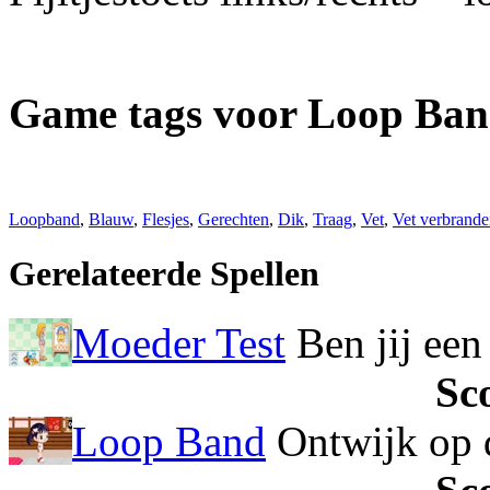
Game tags voor Loop Ba
Loopband
,
Blauw
,
Flesjes
,
Gerechten
,
Dik
,
Traag
,
Vet
,
Vet verbrand
Gerelateerde Spellen
Moeder Test
Ben jij een
Sc
Loop Band
Ontwijk op 