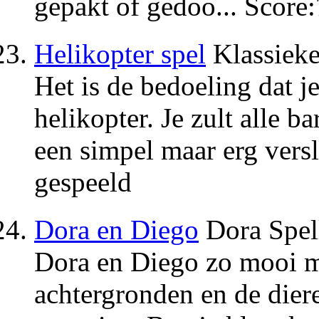
gepakt of gedoo...
Score:
Helikopter spel
Klassieke
Het is de bedoeling dat j
helikopter. Je zult alle b
een simpel maar erg versl
gespeeld
Dora en Diego
Dora Spel
Dora en Diego zo mooi m
achtergronden en de diere