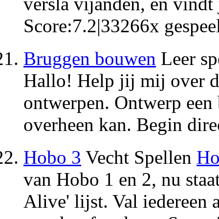
versla vijanden, en vindt 
Score:
7.2
|
33266
x gespee
Bruggen bouwen
Leer sp
Hallo! Help jij mij over 
ontwerpen. Ontwerp een b
overheen kan. Begin dire
Hobo 3
Vecht Spellen
Ho
van Hobo 1 en 2, nu staa
Alive' lijst. Val iedereen 