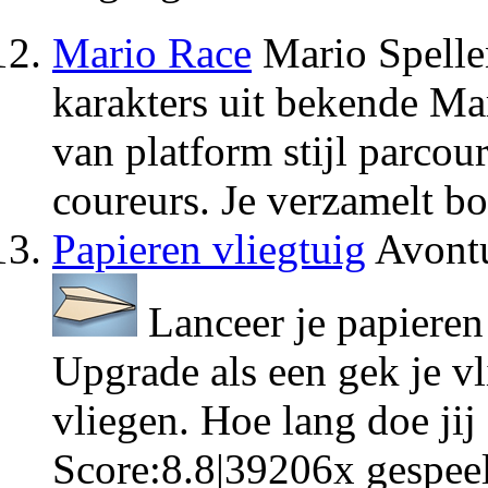
Mario Race
Mario Spelle
karakters uit bekende Ma
van platform stijl parcou
coureurs. Je verzamelt bo
Papieren vliegtuig
Avontu
Lanceer je papieren 
Upgrade als een gek je v
vliegen. Hoe lang doe jij
Score:
8.8
|
39206
x gespee