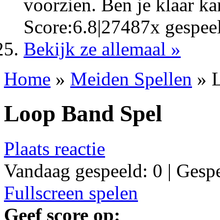
voorzien. Ben je klaar kan
Score:
6.8
|
27487
x gespee
Bekijk ze allemaal »
Home
»
Meiden Spellen
»
Loop Band Spel
Plaats reactie
Vandaag gespeeld:
0 |
Gespe
Fullscreen spelen
Geef score op: