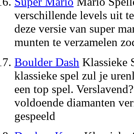
Super Mario
Mario Spell
verschillende levels uit t
deze versie van super ma
munten te verzamelen zod
Boulder Dash
Klassieke 
klassieke spel zul je ure
een top spel. Verslavend?
voldoende diamanten ver
gespeeld