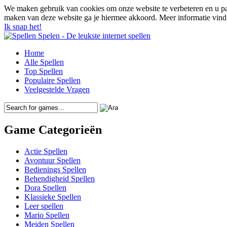
We maken gebruik van cookies om onze website te verbeteren en u pass
maken van deze website ga je hiermee akkoord. Meer informatie vind
Ik snap het!
Home
Alle Spellen
Top Spellen
Populaire Spellen
Veelgestelde Vragen
Game Categorieën
Actie Spellen
Avontuur Spellen
Bedienings Spellen
Behendigheid Spellen
Dora Spellen
Klassieke Spellen
Leer spellen
Mario Spellen
Meiden Spellen