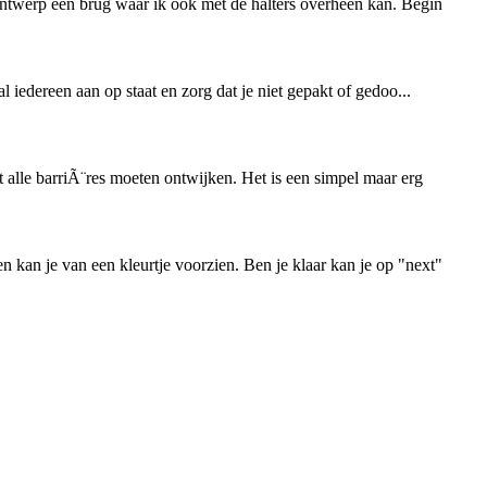
Ontwerp een brug waar ik ook met de halters overheen kan. Begin
 iedereen aan op staat en zorg dat je niet gepakt of gedoo...
lt alle barriÃ¨res moeten ontwijken. Het is een simpel maar erg
kan je van een kleurtje voorzien. Ben je klaar kan je op "next"