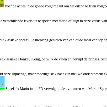
Voer de acties in de goede volgorde uit om het eiland te laten volgr
e verschillende levels uit te spelen met mario of luigi in deze versie 
dit klassieke spel zul je urenlang genieten van een oude maar een top 
t klassieke Donkey Kong, ontwijk de vaten en bevrijd de prinses.
Sco
d deze slijmerige, maar moedige slak naar zijn nieuwe onderkomen!
S
Speel als Mario in dit 3D vervolg op de avonturen van Mario! Speel