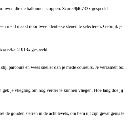
e bouwen die de ballonnen stoppen.
Score:
9
|
46733
x gespeeld
een meld maakt door twee identieke stenen te selecteren. Gebruik je
Score:
9.2
|
41013
x gespeeld
stijl parcours en wees sneller dan je mede coureurs. Je verzamelt bo...
n gek je vliegtuig om nog verder te kunnen vliegen. Hoe lang doe jij
l de gouden sterren in de acht levels, om hem uit zijn gevangenis te