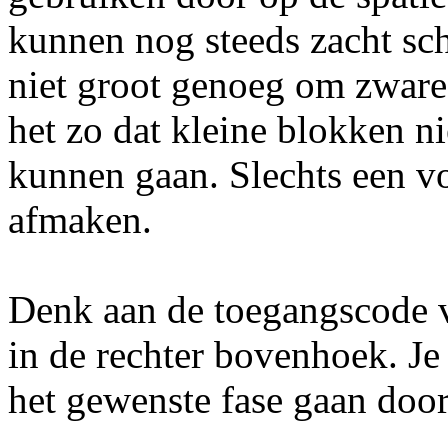
kunnen nog steeds zacht sch
niet groot genoeg om zware 
het zo dat kleine blokken ni
kunnen gaan. Slechts een vo
afmaken.
Denk aan de toegangscode v
in de rechter bovenhoek. Je
het gewenste fase gaan door 