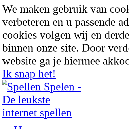
We maken gebruik van cook
verbeteren en u passende ad
cookies volgen wij en derde
binnen onze site. Door ver
website ga je hiermee akko
Ik snap het!