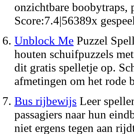
onzichtbare boobytraps, p
Score:
7.4
|
56389
x gespee
Unblock Me
Puzzel Spel
houten schuifpuzzels met 
dit gratis spelletje op. 
afmetingen om het rode b
Bus rijbewijs
Leer spelle
passagiers naar hun eind
niet ergens tegen aan rij