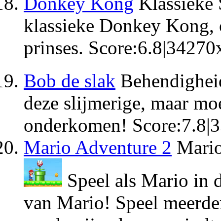
Donkey Kong
Klassieke 
klassieke Donkey Kong, o
prinses.
Score:
6.8
|
34270
Bob de slak
Behendighei
deze slijmerige, maar mo
onderkomen!
Score:
7.8
|
3
Mario Adventure 2
Mario
Speel als Mario in 
van Mario! Speel meerder