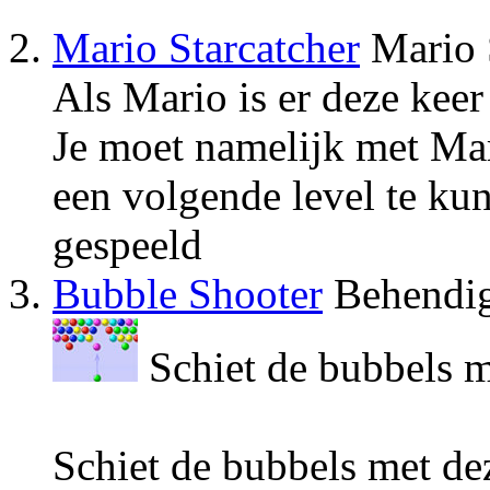
Mario Starcatcher
Mario 
Als Mario is er deze keer
Je moet namelijk met Mar
een volgende level te kun
gespeeld
Bubble Shooter
Behendig
Schiet de bubbels m
Schiet de bubbels met dez