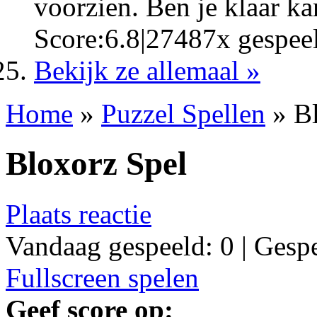
voorzien. Ben je klaar kan
Score:
6.8
|
27487
x gespee
Bekijk ze allemaal »
Home
»
Puzzel Spellen
»
B
Bloxorz Spel
Plaats reactie
Vandaag gespeeld:
0 |
Gespe
Fullscreen spelen
Geef score op: