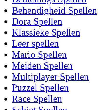
Behendigheid Spellen
Dora Spellen
Klassieke Spellen
Leer spellen
Mario Spellen
Meiden Spellen
Multiplayer Spellen
Puzzel Spellen
Race Spellen
Schiet Spellen