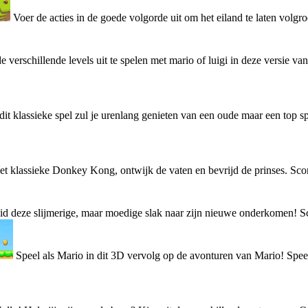
Voer de acties in de goede volgorde uit om het eiland te laten volgr
e verschillende levels uit te spelen met mario of luigi in deze versie 
dit klassieke spel zul je urenlang genieten van een oude maar een top 
t klassieke Donkey Kong, ontwijk de vaten en bevrijd de prinses.
Sco
d deze slijmerige, maar moedige slak naar zijn nieuwe onderkomen!
S
Speel als Mario in dit 3D vervolg op de avonturen van Mario! Speel