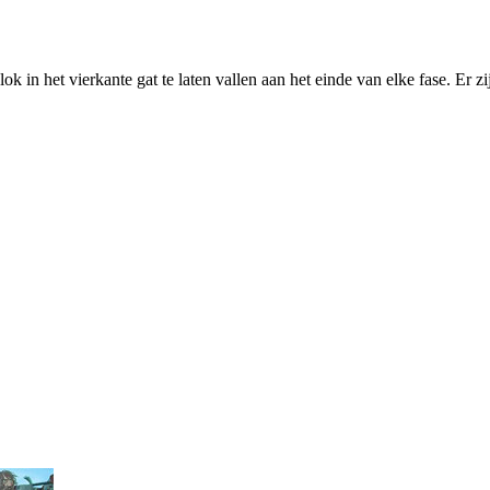
ok in het vierkante gat te laten vallen aan het einde van elke fase. Er zi