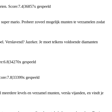
oeien.
Score:
7.4
|
36857
x gespeeld
van super mario. Probeer zoveel mogelijk munten te verzamelen zodat
spel. Verslavend? Jazeker. Je moet telkens voldoende diamanten
re:
6.8
|
34270
x gespeeld
core:
7.8
|
33399
x gespeeld
 meerdere levels en verzamel munten, versla vijanden, en vindt je