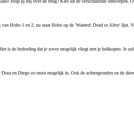
llo! Help jij mij over de brug? Kies uit de verschillende ontwerpen. 
 van Hobo 1 en 2, nu staat Hobo op de 'Wanted: Dead or Alive' lijst. Val
Het is de bedoeling dat je zover mogelijk vliegt met je helikopter. Je zu
Dora en Diego zo mooi mogelijk in. Ook de achtergronden en de dieren 