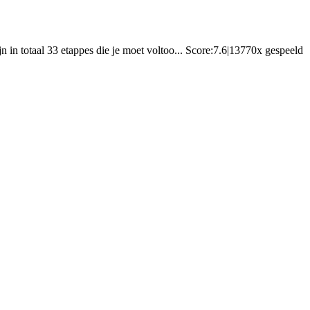
jn in totaal 33 etappes die je moet voltoo...
Score:
7.6
|
13770
x gespeeld