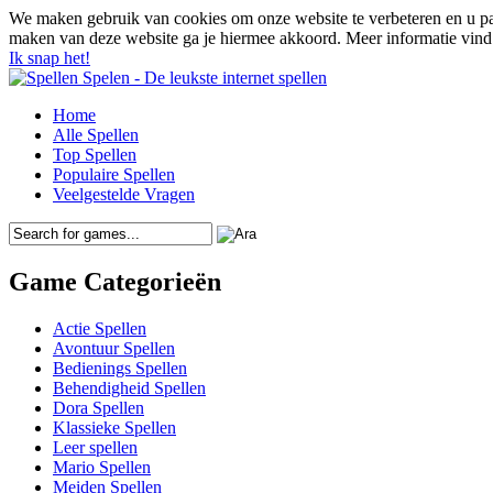
We maken gebruik van cookies om onze website te verbeteren en u pass
maken van deze website ga je hiermee akkoord. Meer informatie vind
Ik snap het!
Home
Alle Spellen
Top Spellen
Populaire Spellen
Veelgestelde Vragen
Game Categorieën
Actie Spellen
Avontuur Spellen
Bedienings Spellen
Behendigheid Spellen
Dora Spellen
Klassieke Spellen
Leer spellen
Mario Spellen
Meiden Spellen