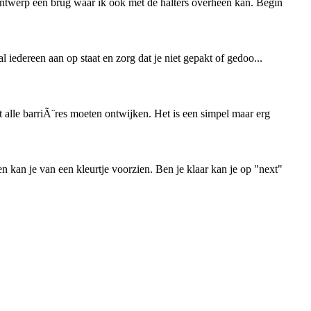
Ontwerp een brug waar ik ook met de halters overheen kan. Begin
 iedereen aan op staat en zorg dat je niet gepakt of gedoo...
lt alle barriÃ¨res moeten ontwijken. Het is een simpel maar erg
kan je van een kleurtje voorzien. Ben je klaar kan je op "next"