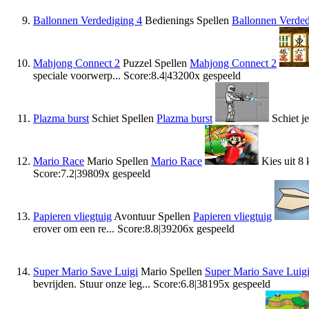
Ballonnen Verdediging 4
Bedienings Spellen
Ballonnen Verded
Mahjong Connect 2
Puzzel Spellen
Mahjong Connect 2
speciale voorwerp...
Score:
8.4
|
43200
x gespeeld
Plazma burst
Schiet Spellen
Plazma burst
Schiet je
Mario Race
Mario Spellen
Mario Race
Kies uit 8 
Score:
7.2
|
39809
x gespeeld
Papieren vliegtuig
Avontuur Spellen
Papieren vliegtuig
erover om een re...
Score:
8.8
|
39206
x gespeeld
Super Mario Save Luigi
Mario Spellen
Super Mario Save Luig
bevrijden. Stuur onze leg...
Score:
6.8
|
38195
x gespeeld