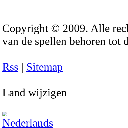
Copyright © 2009. Alle rec
van de spellen behoren tot 
Rss
|
Sitemap
Land wijzigen