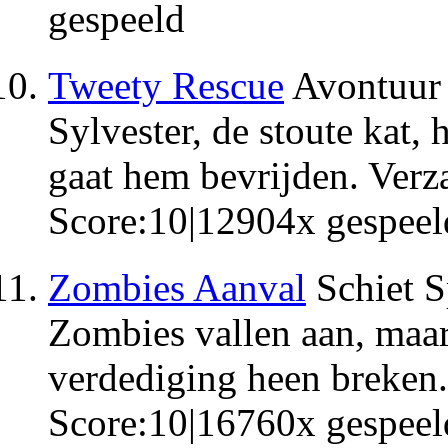
gespeeld
Tweety Rescue
Avontuur 
Sylvester, de stoute kat,
gaat hem bevrijden. Verz
Score:
10
|
12904
x gespeel
Zombies Aanval
Schiet S
Zombies vallen aan, maar
verdediging heen breken. 
Score:
10
|
16760
x gespeel