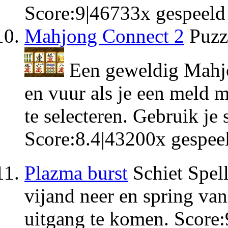
Score:
9
|
46733
x gespeeld
Mahjong Connect 2
Puzz
Een geweldig Mahjon
en vuur als je een meld 
te selecteren. Gebruik je 
Score:
8.4
|
43200
x gespee
Plazma burst
Schiet Spel
vijand neer en spring van
uitgang te komen.
Score: