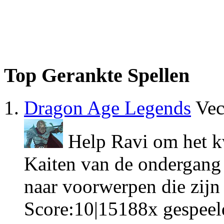
Top Gerankte Spellen
Dragon Age Legends
Vec
Help Ravi om het kw
Kaiten van de ondergang 
naar voorwerpen die zijn 
Score:
10
|
15188
x gespeel