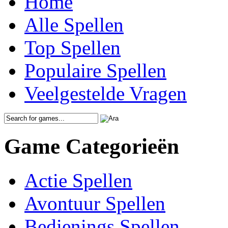
Home
Alle Spellen
Top Spellen
Populaire Spellen
Veelgestelde Vragen
Game Categorieën
Actie Spellen
Avontuur Spellen
Bedienings Spellen