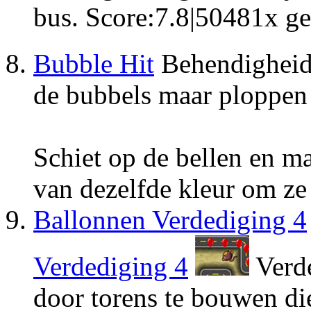
bus.
Score:
7.8
|
50481
x ge
Bubble Hit
Behendigheid
de bubbels maar ploppen i
Schiet op de bellen en m
van dezelfde kleur om ze 
Ballonnen Verdediging 4
Verdediging 4
Verde
door torens te bouwen di