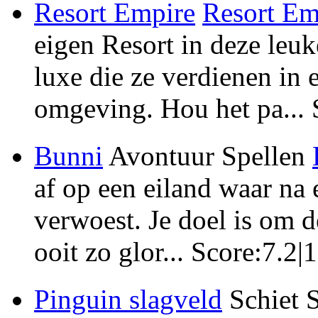
Resort Empire
Resort Em
eigen Resort in deze leuk
luxe die ze verdienen in
omgeving. Hou het pa...
Bunni
Avontuur Spellen
af op een eiland waar na 
verwoest. Je doel is om de
ooit zo glor...
Score:
7.2
|
1
Pinguin slagveld
Schiet 