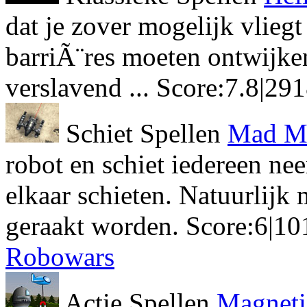
dat je zover mogelijk vliegt 
barriÃ¨res moeten ontwijken
verslavend ...
Score:
7.8
|
291
Schiet Spellen
Mad M
robot en schiet iedereen nee
elkaar schieten. Natuurlijk 
geraakt worden.
Score:
6
|
10
Robowars
Actie Spellen
Magneti