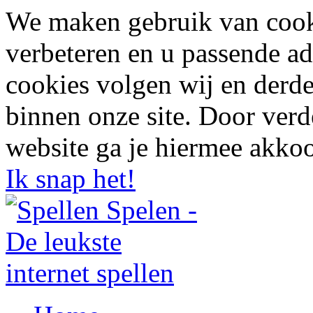
We maken gebruik van cook
verbeteren en u passende ad
cookies volgen wij en derde
binnen onze site. Door ver
website ga je hiermee akko
Ik snap het!