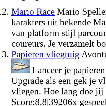
Mario Race
Mario Spelle
karakters uit bekende Ma
van platform stijl parcou
coureurs. Je verzamelt bo
Papieren vliegtuig
Avontu
Lanceer je papieren 
Upgrade als een gek je v
vliegen. Hoe lang doe jij
Score:
8.8
|
39206
x gespee