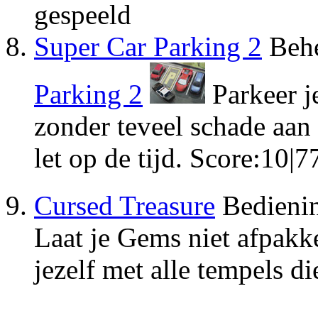
gespeeld
Super Car Parking 2
Beh
Parking 2
Parkeer j
zonder teveel schade aan 
let op de tijd.
Score:
10
|
7
Cursed Treasure
Bedieni
Laat je Gems niet afpakk
jezelf met alle tempels d