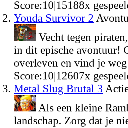
Score:
10
|
15188
x gespeel
Youda Survivor 2
Avontu
Vecht tegen piraten,
in dit epische avontuur! G
overleven en vind je weg 
Score:
10
|
12607
x gespeel
Metal Slug Brutal 3
Acti
Als een kleine Ramb
landschap. Zorg dat je ni