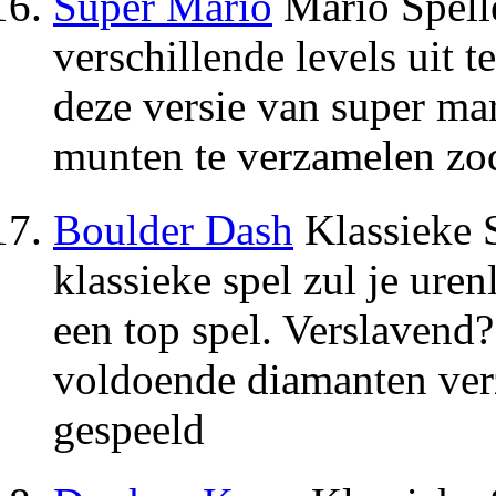
Super Mario
Mario Spell
verschillende levels uit t
deze versie van super ma
munten te verzamelen zod
Boulder Dash
Klassieke 
klassieke spel zul je ure
een top spel. Verslavend?
voldoende diamanten ver
gespeeld