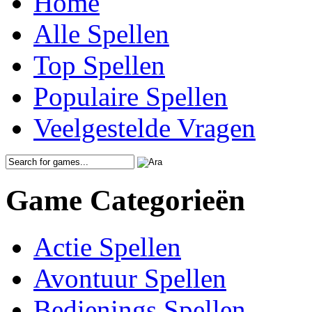
Home
Alle Spellen
Top Spellen
Populaire Spellen
Veelgestelde Vragen
Game Categorieën
Actie Spellen
Avontuur Spellen
Bedienings Spellen