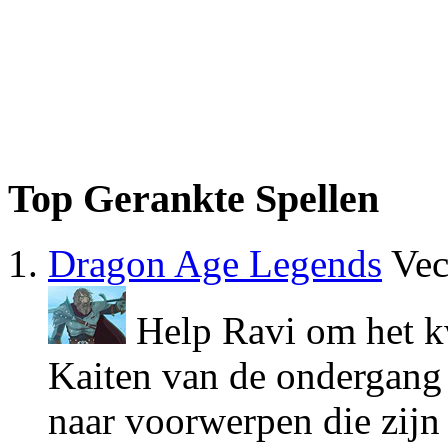
Top Gerankte Spellen
Dragon Age Legends
Vec
Help Ravi om het kw
Kaiten van de ondergang 
naar voorwerpen die zijn 