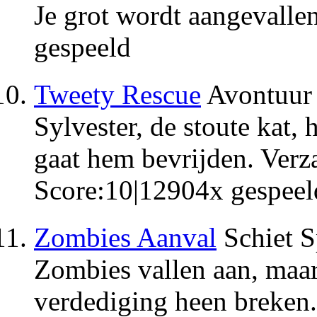
Je grot wordt aangevallen
gespeeld
Tweety Rescue
Avontuur 
Sylvester, de stoute kat,
gaat hem bevrijden. Verz
Score:
10
|
12904
x gespeel
Zombies Aanval
Schiet S
Zombies vallen aan, maar
verdediging heen breken. 