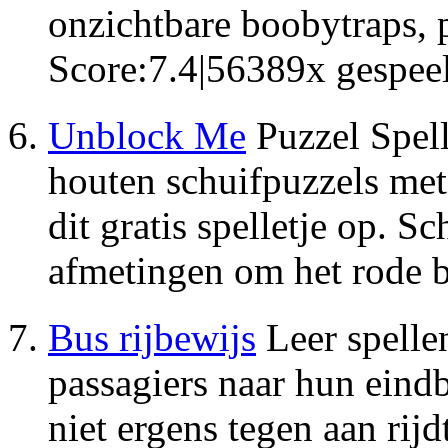
onzichtbare boobytraps, p
Score:
7.4
|
56389
x gespee
Unblock Me
Puzzel Spel
houten schuifpuzzels met 
dit gratis spelletje op. 
afmetingen om het rode b
Bus rijbewijs
Leer spelle
passagiers naar hun eind
niet ergens tegen aan rij