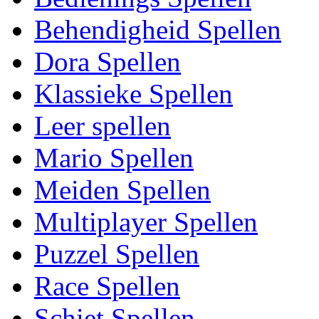
Behendigheid Spellen
Dora Spellen
Klassieke Spellen
Leer spellen
Mario Spellen
Meiden Spellen
Multiplayer Spellen
Puzzel Spellen
Race Spellen
Schiet Spellen