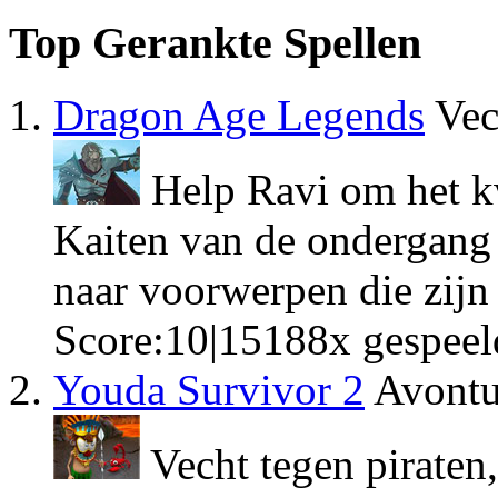
Top Gerankte Spellen
Dragon Age Legends
Vec
Help Ravi om het kw
Kaiten van de ondergang 
naar voorwerpen die zijn 
Score:
10
|
15188
x gespeel
Youda Survivor 2
Avontu
Vecht tegen piraten,