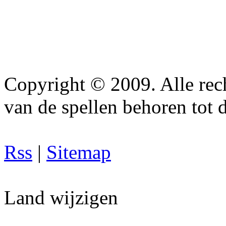
Copyright © 2009. Alle rec
van de spellen behoren tot 
Rss
|
Sitemap
Land wijzigen