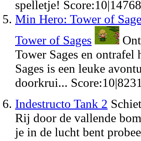
spelletje!
Score:
10
|
1476
Min Hero: Tower of Sage
Tower of Sages
Ont
Tower Sages en ontrafel 
Sages is een leuke avon
doorkrui...
Score:
10
|
823
Indestructo Tank 2
Schie
Rij door de vallende bom
je in de lucht bent probe