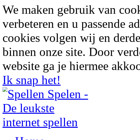
We maken gebruik van cook
verbeteren en u passende ad
cookies volgen wij en derde
binnen onze site. Door ver
website ga je hiermee akko
Ik snap het!