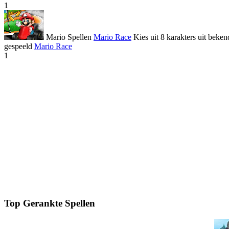
1
Mario Spellen
Mario Race
Kies uit 8 karakters uit beken
gespeeld
Mario Race
1
Top Gerankte Spellen