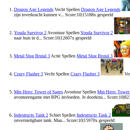
Dragon Age Legends
Vecht Spellen
Dragon Age Legends
zijn toverkracht kunnen v...
Score:
10
|
15188
x gespeeld
Youda Survivor 2
Avontuur Spellen
Youda Survivor 2
naar huis in d...
Score:
10
|
12607
x gespeeld
Metal Slug Brutal 3
Actie Spellen
Metal Slug Brutal 3
Crazy Flasher 3
Vecht Spellen
Crazy Flasher 3
Ver
Min Hero: Tower of Sages
Avontuur Spellen
Min Hero: Tower 
avonturengame met RPG invloeden. Je doorkrui...
Score:
10
|
82
Indestructo Tank 2
Schiet Spellen
Indestructo Tank 2
onvernietigbare tank. Maa...
Score:
10
|
15970
x gespeeld