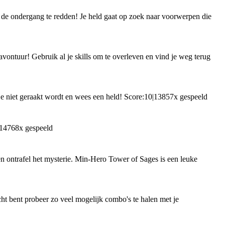
de ondergang te redden! Je held gaat op zoek naar voorwerpen die
 avontuur! Gebruik al je skills om te overleven en vind je weg terug
je niet geraakt wordt en wees een held!
Score:
10
|
13857
x gespeeld
14768
x gespeeld
ontrafel het mysterie. Min-Hero Tower of Sages is een leuke
cht bent probeer zo veel mogelijk combo's te halen met je