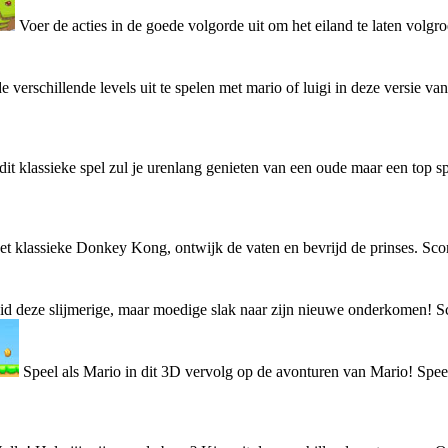
Voer de acties in de goede volgorde uit om het eiland te laten volgr
e verschillende levels uit te spelen met mario of luigi in deze versie 
dit klassieke spel zul je urenlang genieten van een oude maar een top 
t klassieke Donkey Kong, ontwijk de vaten en bevrijd de prinses.
Sco
d deze slijmerige, maar moedige slak naar zijn nieuwe onderkomen!
S
Speel als Mario in dit 3D vervolg op de avonturen van Mario! Speel