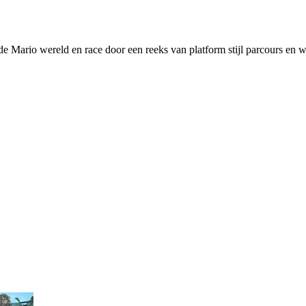
de Mario wereld en race door een reeks van platform stijl parcours en w