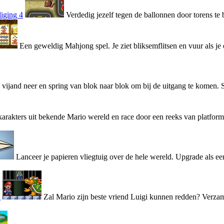
iging 4
Verdedig jezelf tegen de ballonnen door torens t
Een geweldig Mahjong spel. Je ziet bliksemflitsen en vuur als je 
 vijand neer en spring van blok naar blok om bij de uitgang te komen.
karakters uit bekende Mario wereld en race door een reeks van platform 
Lanceer je papieren vliegtuig over de hele wereld. Upgrade als ee
i
Zal Mario zijn beste vriend Luigi kunnen redden? Verzame