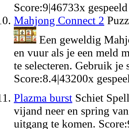
Score:
9
|
46733
x gespeeld
Mahjong Connect 2
Puzz
Een geweldig Mahjon
en vuur als je een meld 
te selecteren. Gebruik je 
Score:
8.4
|
43200
x gespee
Plazma burst
Schiet Spel
vijand neer en spring van
uitgang te komen.
Score: