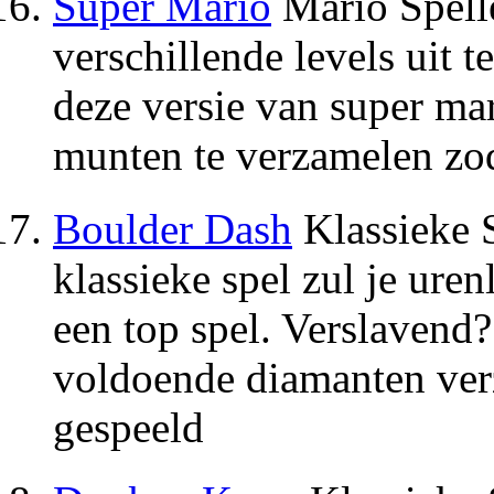
Super Mario
Mario Spell
verschillende levels uit t
deze versie van super ma
munten te verzamelen zod
Boulder Dash
Klassieke 
klassieke spel zul je ure
een top spel. Verslavend?
voldoende diamanten ver
gespeeld