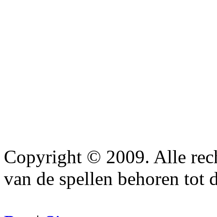
Copyright © 2009. Alle rec
van de spellen behoren tot 