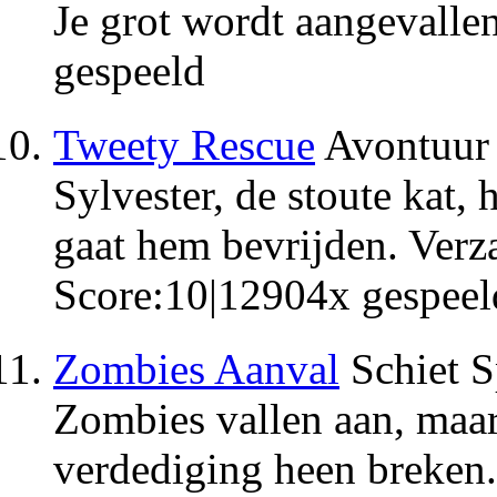
Je grot wordt aangevallen
gespeeld
Tweety Rescue
Avontuur 
Sylvester, de stoute kat,
gaat hem bevrijden. Verz
Score:
10
|
12904
x gespeel
Zombies Aanval
Schiet S
Zombies vallen aan, maar
verdediging heen breken. 