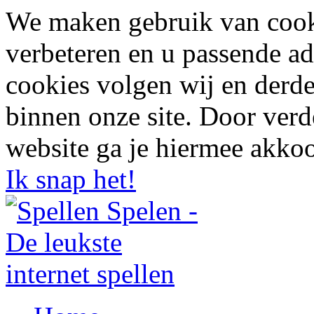
We maken gebruik van cook
verbeteren en u passende ad
cookies volgen wij en derde
binnen onze site. Door ver
website ga je hiermee akko
Ik snap het!