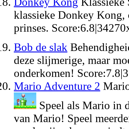
Donkey Kong
Klassieke 
klassieke Donkey Kong, o
prinses.
Score:
6.8
|
34270
Bob de slak
Behendighei
deze slijmerige, maar mo
onderkomen!
Score:
7.8
|
3
Mario Adventure 2
Mario
Speel als Mario in 
van Mario! Speel meerder