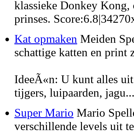
klassieke Donkey Kong, o
prinses.
Score:
6.8
|
34270
Kat opmaken
Meiden Spe
schattige katten en print 
IdeeÃ«n: U kunt alles ui
tijgers, luipaarden, jagu..
Super Mario
Mario Spell
verschillende levels uit t