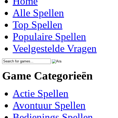
Home
Alle Spellen
Top Spellen
Populaire Spellen
Veelgestelde Vragen
Game Categorieën
Actie Spellen
Avontuur Spellen
Bedienings Spellen