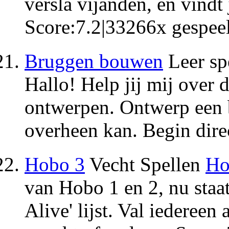
versla vijanden, en vindt 
Score:
7.2
|
33266
x gespee
Bruggen bouwen
Leer sp
Hallo! Help jij mij over 
ontwerpen. Ontwerp een b
overheen kan. Begin dire
Hobo 3
Vecht Spellen
Ho
van Hobo 1 en 2, nu staa
Alive' lijst. Val iedereen 