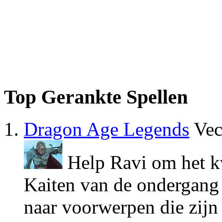
Top Gerankte Spellen
Dragon Age Legends
Vec
Help Ravi om het kw
Kaiten van de ondergang 
naar voorwerpen die zijn 