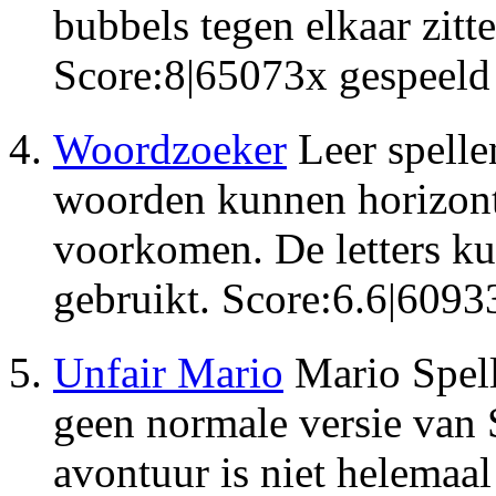
bubbels tegen elkaar zitte
Score:
8
|
65073
x gespeeld
Woordzoeker
Leer spelle
woorden kunnen horizonta
voorkomen. De letters k
gebruikt.
Score:
6.6
|
6093
Unfair Mario
Mario Spel
geen normale versie van 
avontuur is niet helemaal