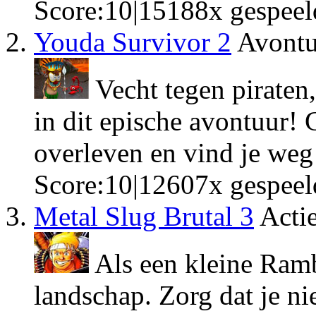
Score:
10
|
15188
x gespeel
Youda Survivor 2
Avontu
Vecht tegen piraten,
in dit epische avontuur! G
overleven en vind je weg 
Score:
10
|
12607
x gespeel
Metal Slug Brutal 3
Acti
Als een kleine Ramb
landschap. Zorg dat je ni