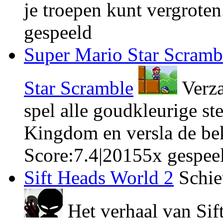
je troepen kunt vergrote
gespeeld
Super Mario Star Scramb
Star Scramble
Verza
spel alle goudkleurige s
Kingdom en versla de be
Score:
7.4
|
20155
x gespee
Sift Heads World 2
Schie
Het verhaal van Sif