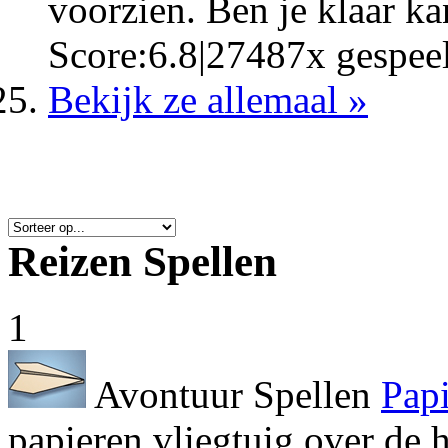
voorzien. Ben je klaar kan
Score:
6.8
|
27487
x gespee
Bekijk ze allemaal »
Reizen Spellen
1
Avontuur Spellen
Papi
papieren vliegtuig over de 