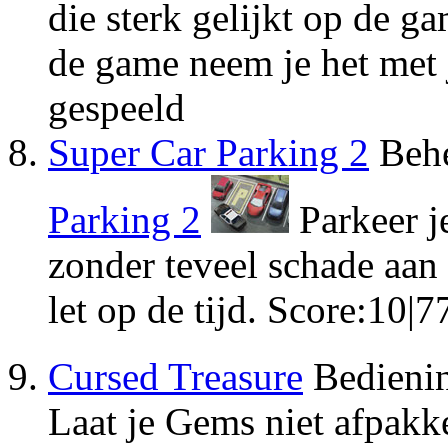
die sterk gelijkt op de 
de game neem je het met j
gespeeld
Super Car Parking 2
Beh
Parking 2
Parkeer j
zonder teveel schade aan 
let op de tijd.
Score:
10
|
7
Cursed Treasure
Bedieni
Laat je Gems niet afpakk