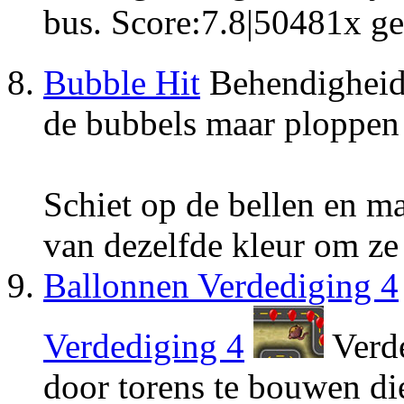
bus.
Score:
7.8
|
50481
x ge
Bubble Hit
Behendigheid
de bubbels maar ploppen i
Schiet op de bellen en m
van dezelfde kleur om ze 
Ballonnen Verdediging 4
Verdediging 4
Verde
door torens te bouwen di