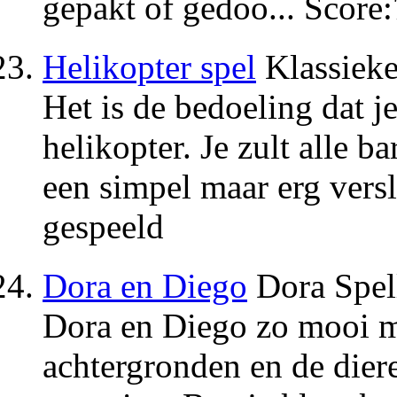
gepakt of gedoo...
Score:
Helikopter spel
Klassieke
Het is de bedoeling dat j
helikopter. Je zult alle b
een simpel maar erg versl
gespeeld
Dora en Diego
Dora Spel
Dora en Diego zo mooi m
achtergronden en de diere