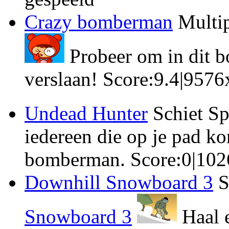
Crazy bomberman
Multip
Probeer om in dit b
verslaan!
Score:
9.4
|
9576
Undead Hunter
Schiet Sp
iedereen die op je pad k
bomberman.
Score:
0
|
102
Downhill Snowboard 3
S
Snowboard 3
Haal e