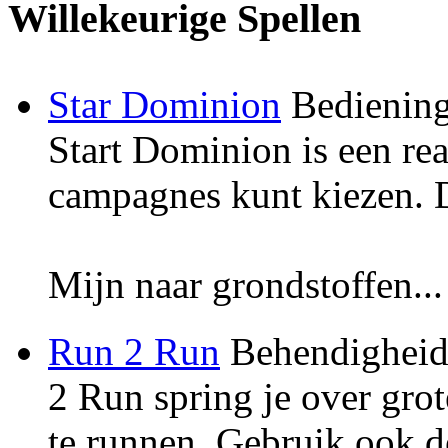
Willekeurige Spellen
Star Dominion
Bediening
Start Dominion is een real
campagnes kunt kiezen. 
Mijn naar grondstoffen..
Run 2 Run
Behendigheid
2 Run spring je over grot
te runnen. Gebruik ook d