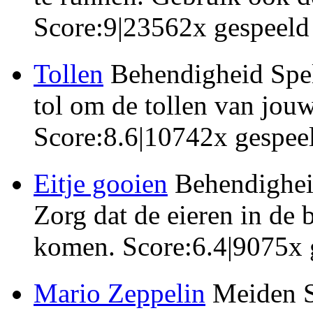
Score:
9
|
23562
x gespeeld
Tollen
Behendigheid Spe
tol om de tollen van jou
Score:
8.6
|
10742
x gespee
Eitje gooien
Behendighei
Zorg dat de eieren in de 
komen.
Score:
6.4
|
9075
x 
Mario Zeppelin
Meiden S