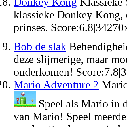
Donkey Kong
Klassieke 
klassieke Donkey Kong, o
prinses.
Score:
6.8
|
34270
Bob de slak
Behendighei
deze slijmerige, maar mo
onderkomen!
Score:
7.8
|
3
Mario Adventure 2
Mario
Speel als Mario in 
van Mario! Speel meerder