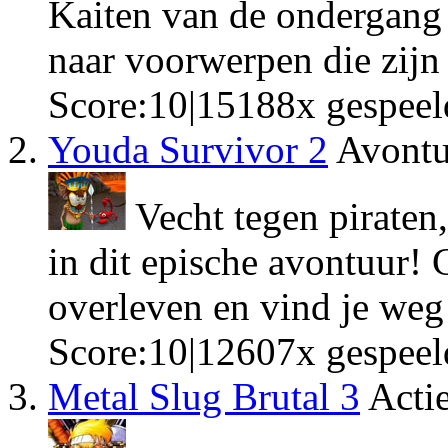
Kaiten van de ondergang 
naar voorwerpen die zijn 
Score:
10
|
15188
x gespeel
Youda Survivor 2
Avontu
Vecht tegen piraten,
in dit epische avontuur! G
overleven en vind je weg 
Score:
10
|
12607
x gespeel
Metal Slug Brutal 3
Acti