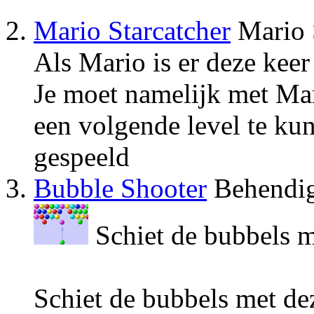
Mario Starcatcher
Mario 
Als Mario is er deze keer
Je moet namelijk met Mar
een volgende level te kun
gespeeld
Bubble Shooter
Behendig
Schiet de bubbels m
Schiet de bubbels met dez