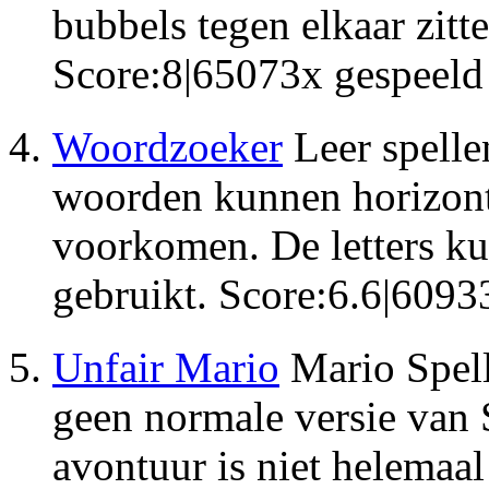
bubbels tegen elkaar zitte
Score:
8
|
65073
x gespeeld
Woordzoeker
Leer spelle
woorden kunnen horizonta
voorkomen. De letters k
gebruikt.
Score:
6.6
|
6093
Unfair Mario
Mario Spel
geen normale versie van 
avontuur is niet helemaal