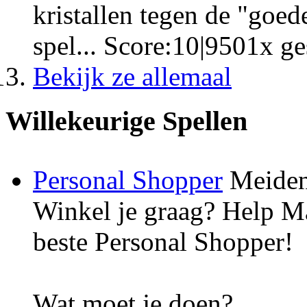
kristallen tegen de "goed
spel...
Score:
10
|
9501
x ge
Bekijk ze allemaal
Willekeurige Spellen
Personal Shopper
Meiden
Winkel je graag? Help Ma
beste Personal Shopper!
Wat moet je doen?