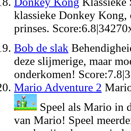
Donkey Kong
Klassieke 
klassieke Donkey Kong, o
prinses.
Score:
6.8
|
34270
Bob de slak
Behendighei
deze slijmerige, maar mo
onderkomen!
Score:
7.8
|
3
Mario Adventure 2
Mario
Speel als Mario in 
van Mario! Speel meerder