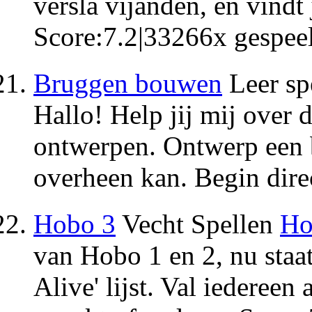
versla vijanden, en vindt 
Score:
7.2
|
33266
x gespee
Bruggen bouwen
Leer sp
Hallo! Help jij mij over 
ontwerpen. Ontwerp een b
overheen kan. Begin dire
Hobo 3
Vecht Spellen
Ho
van Hobo 1 en 2, nu staa
Alive' lijst. Val iedereen 