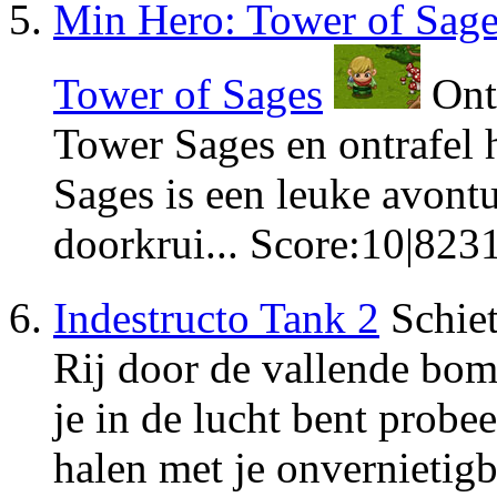
Min Hero: Tower of Sage
Tower of Sages
Ont
Tower Sages en ontrafel 
Sages is een leuke avon
doorkrui...
Score:
10
|
823
Indestructo Tank 2
Schie
Rij door de vallende bom
je in de lucht bent probe
halen met je onvernietigb