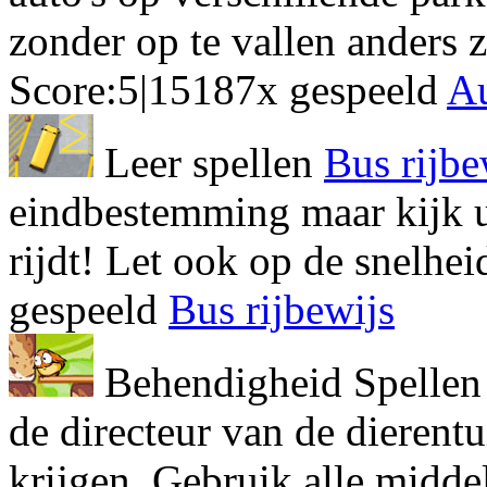
zonder op te vallen anders za
Score:
5
|
15187
x gespeeld
Au
Leer spellen
Bus rijbe
eindbestemming maar kijk ui
rijdt! Let ook op de snelhe
gespeeld
Bus rijbewijs
Behendigheid Spellen
de directeur van de dierentu
krijgen. Gebruik alle midde