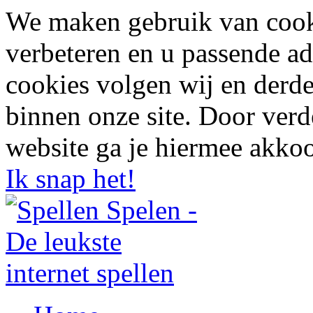
We maken gebruik van cook
verbeteren en u passende ad
cookies volgen wij en derde
binnen onze site. Door ver
website ga je hiermee akko
Ik snap het!