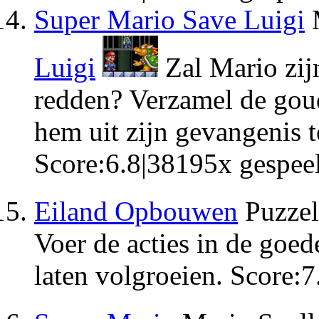
Super Mario Save Luigi
Luigi
Zal Mario zij
redden? Verzamel de goud
hem uit zijn gevangenis t
Score:
6.8
|
38195
x gespee
Eiland Opbouwen
Puzzel
Voer de acties in de goed
laten volgroeien.
Score:
7