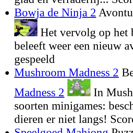
Bowja de Ninja 2
Avontu
Het vervolg op het 
beleeft weer een nieuw 
gespeeld
Mushroom Madness 2
Be
Madness 2
In Mushr
soorten minigames: besc
dieren er niet langs!
Scor
Speelgoed Mahjong
Puzz