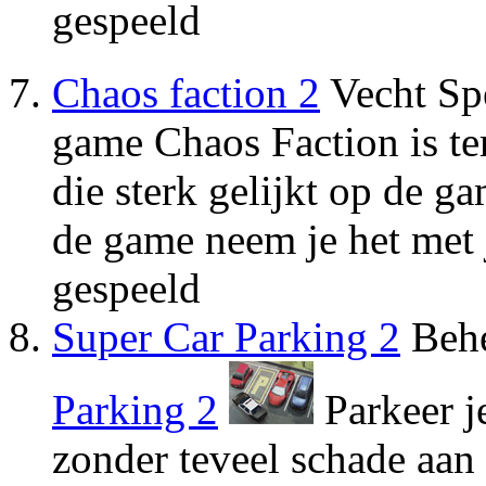
gespeeld
Chaos faction 2
Vecht Sp
game Chaos Faction is te
die sterk gelijkt op de 
de game neem je het met j
gespeeld
Super Car Parking 2
Beh
Parking 2
Parkeer j
zonder teveel schade aan 