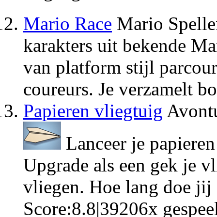
Mario Race
Mario Spelle
karakters uit bekende Ma
van platform stijl parcou
coureurs. Je verzamelt bo
Papieren vliegtuig
Avontu
Lanceer je papieren 
Upgrade als een gek je v
vliegen. Hoe lang doe jij
Score:
8.8
|
39206
x gespee