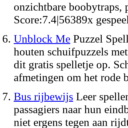
onzichtbare boobytraps, p
Score:
7.4
|
56389
x gespee
Unblock Me
Puzzel Spel
houten schuifpuzzels met 
dit gratis spelletje op. 
afmetingen om het rode b
Bus rijbewijs
Leer spelle
passagiers naar hun eind
niet ergens tegen aan rij