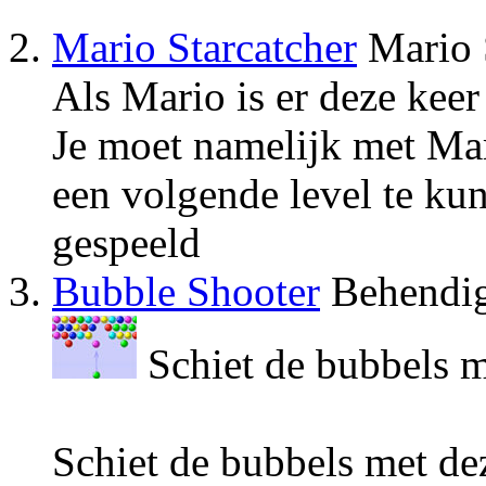
Mario Starcatcher
Mario 
Als Mario is er deze keer
Je moet namelijk met Mar
een volgende level te kun
gespeeld
Bubble Shooter
Behendig
Schiet de bubbels m
Schiet de bubbels met dez