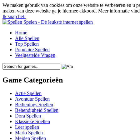
We maken gebruik van cookies om onze website te verbeteren en u pass
maken van deze website ga je hiermee akkoord. Meer informatie vind
Ik snap het!
Home
Alle Spellen
Top Spellen
Populaire Spellen
Veelgestelde Vragen
Game Categorieën
Actie Spellen
Avontuur Spellen
Bedienings Spellen
Behendigheid Spellen
Dora Spellen
Klassieke Spellen
Leer spellen
Mario Spellen
Meiden Spellen