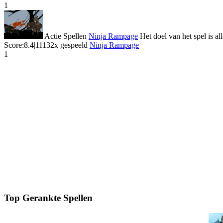
1
Actie Spellen
Ninja Rampage
Het doel van het spel is a
Score:
8.4
|
11132
x gespeeld
Ninja Rampage
1
Top Gerankte Spellen