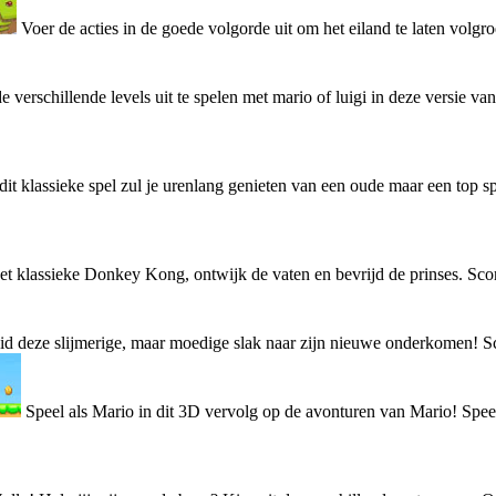
Voer de acties in de goede volgorde uit om het eiland te laten volgr
e verschillende levels uit te spelen met mario of luigi in deze versie 
dit klassieke spel zul je urenlang genieten van een oude maar een top 
t klassieke Donkey Kong, ontwijk de vaten en bevrijd de prinses.
Sco
d deze slijmerige, maar moedige slak naar zijn nieuwe onderkomen!
S
Speel als Mario in dit 3D vervolg op de avonturen van Mario! Speel