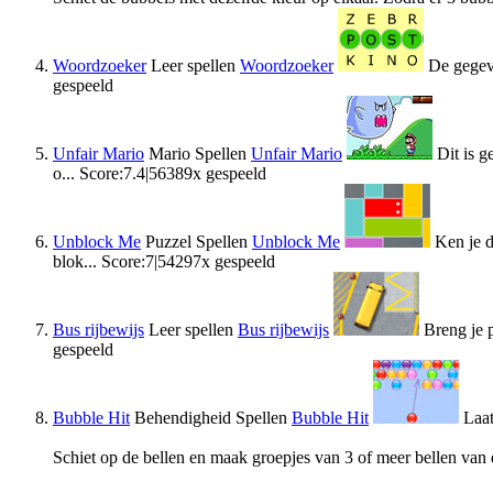
Woordzoeker
Leer spellen
Woordzoeker
De gegeve
gespeeld
Unfair Mario
Mario Spellen
Unfair Mario
Dit is g
o...
Score:
7.4
|
56389
x gespeeld
Unblock Me
Puzzel Spellen
Unblock Me
Ken je di
blok...
Score:
7
|
54297
x gespeeld
Bus rijbewijs
Leer spellen
Bus rijbewijs
Breng je p
gespeeld
Bubble Hit
Behendigheid Spellen
Bubble Hit
Laat
Schiet op de bellen en maak groepjes van 3 of meer bellen van 