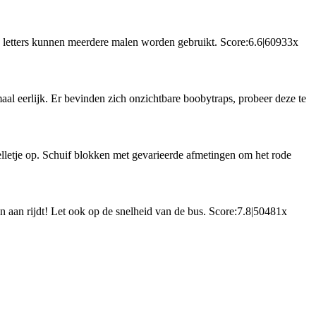
 letters kunnen meerdere malen worden gebruikt.
Score:
6.6
|
60933
x
aal eerlijk. Er bevinden zich onzichtbare boobytraps, probeer deze te
pelletje op. Schuif blokken met gevarieerde afmetingen om het rode
n aan rijdt! Let ook op de snelheid van de bus.
Score:
7.8
|
50481
x