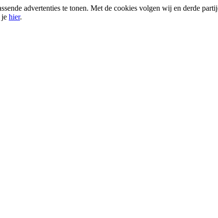
ende advertenties te tonen. Met de cookies volgen wij en derde partij
 je
hier
.