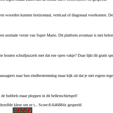
n woorden kunnen horizontaal, verticaal of diagonaal voorkomen. De
een normale versie van Super Mario. Dit platform avontuur is niet helem
e houten schuifpuzzels met dat ene open vakje? Daar lijkt dit gratis s
assagiers naar hun eindbestemming maar kijk uit dat je niet ergens tege
 de bubbels maar ploppen in dit bellenschietspel!
dezelfde kleur om ze t...
Score:
8.6
|
46884
x gespeeld