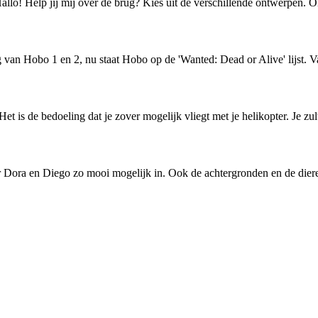
llo! Help jij mij over de brug? Kies uit de verschillende ontwerpen. 
 van Hobo 1 en 2, nu staat Hobo op de 'Wanted: Dead or Alive' lijst. Val
Het is de bedoeling dat je zover mogelijk vliegt met je helikopter. Je zu
Dora en Diego zo mooi mogelijk in. Ook de achtergronden en de dieren 