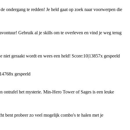
de ondergang te redden! Je held gaat op zoek naar voorwerpen die
 avontuur! Gebruik al je skills om te overleven en vind je weg terug
je niet geraakt wordt en wees een held!
Score:
10
|
13857
x gespeeld
14768
x gespeeld
ontrafel het mysterie. Min-Hero Tower of Sages is een leuke
cht bent probeer zo veel mogelijk combo's te halen met je