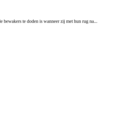
e bewakers te doden is wanneer zij met hun rug na...