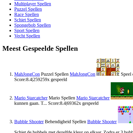
Multiplayer Spellen
Puzzel Spellen
Race Spellen
Schiet Spellen
Spongebob Spellen
Sport Spellen
Vecht Spellen
Meest Gespeelde Spellen
MahJongCon
Puzzel Spellen
MahJongCon
Speel 
Score:
8.4
|
259259
x gespeeld
Mario Starcatcher
Mario Spellen
Mario Starcatcher
kunnen gaan. T...
Score:
8.4
|
69362
x gespeeld
Bubble Shooter
Behendigheid Spellen
Bubble Shooter
Schiet de bubbels met dezelfde kleur op elkaar. Zodra er 3 bubbe