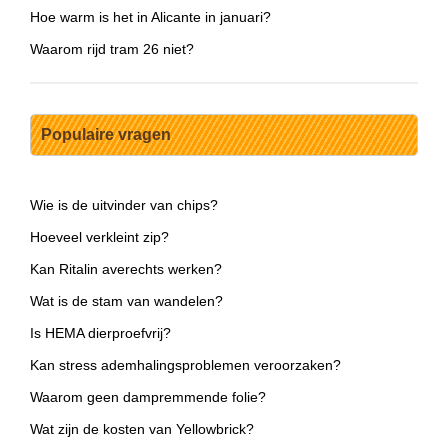
Hoe warm is het in Alicante in januari?
Waarom rijd tram 26 niet?
Populaire vragen
Wie is de uitvinder van chips?
Hoeveel verkleint zip?
Kan Ritalin averechts werken?
Wat is de stam van wandelen?
Is HEMA dierproefvrij?
Kan stress ademhalingsproblemen veroorzaken?
Waarom geen dampremmende folie?
Wat zijn de kosten van Yellowbrick?