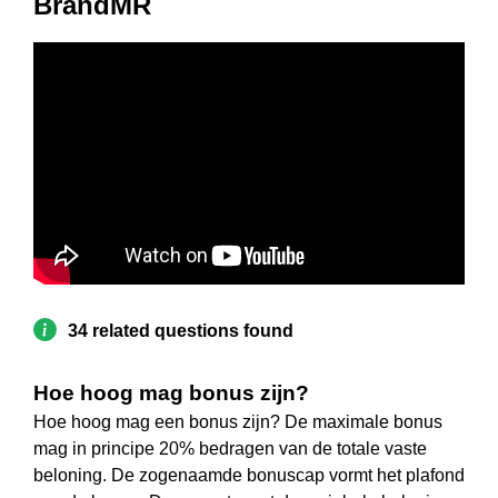
BrandMR
34 related questions found
Hoe hoog mag bonus zijn?
Hoe hoog mag een bonus zijn? De maximale bonus
mag in principe 20% bedragen van de totale vaste
beloning. De zogenaamde bonuscap vormt het plafond