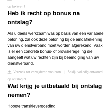
op taxlive.nl
Heb ik recht op bonus na
ontslag?
Als u deels werkzaam was op basis van een variabele
beloning, zal ook deze beloning bij de eindafrekening
van uw dienstverband moet worden afgerekend. Vaak
is er een concrete bonus- of provisieregeling die
aangeeft wat uw rechten zijn bij beëindiging van uw
dienstverband.
Verzoek tot verwijderen van bron
|
Bekijk volledig antwoord
op ontslag.nl
Wat krijg je uitbetaald bij ontslag
nemen?
Hoogte transitievergoeding