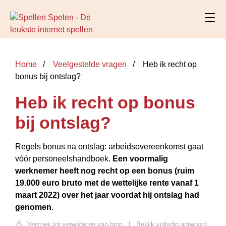
Home
Veelgestelde vragen
Heb ik recht op
bonus bij ontslag?
Heb ik recht op bonus
bij ontslag?
Regels bonus na ontslag: arbeidsovereenkomst gaat
vóór personeelshandboek.
Een voormalig
werknemer heeft nog recht op een bonus (ruim
19.000 euro bruto met de wettelijke rente vanaf 1
maart 2022) over het jaar voordat hij ontslag had
genomen
.
Verzoek tot verwijderen van bron
|
Bekijk volledig antwoord