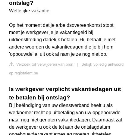
ontslag?
Wettelijke vakantie
Op het moment dat je arbeidsovereenkomst stopt,
moet je werkgever je je vakantiegeld bij
uitdiensttreding dadelijk betalen. Hij betaalt je met
andere woorden de vakantiedagen die je bij hem
'opbouwde' al uit ook al nam je ze nog niet op.
Verzoek tot verwijderen van bron
|
Bekijk volledig antwoord
op regiotalent.be
Is werkgever verplicht vakantiedagen uit
te betalen bij ontslag?
Bij beëindiging van uw dienstverband heeft u als
werknemer recht op uitbetaling van uw opgebouwde
maar nog niet genoten vakantiedagen. Daarnaast zal
de werkgever u ook de tot aan de ontslagdatum
opgebouwde vakantietoeslag moeten uitbetalen.