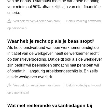
van de bonus. Daarnaast moet de variabele beloning
voor minimaal 50% afhankelijk zijn van niet-financiële
criteria.
Verzoek tot verwijderen van bron
|
Bekijk volledig antwoord
op personio.nl
Waar heb je recht op als je baas stopt?
Als het dienstverband van een werknemer eindigt op
initiatief van de werkgever, heeft de werknemer recht
op transitievergoeding. Dat geldt ook als de werkgever
zijn bedrijf wil beëindigen omdat hij met pensioen wil
of omdat hij langdurig arbeidsongeschikt is. En zelfs
als de werkgever overlijdt.
Verzoek tot verwijderen van bron
|
Bekijk volledig antwoord
op vvponline.nl
Wat met resterende vakantiedagen bij