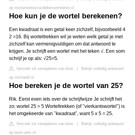
op monumentocruzdeltercermilenio.cl
Hoe kun je de wortel berekenen?
Een kwadraat is een getal keer zichzelf, bijvoorbeeld 4
2 =16. Bij worteltrekken wil je weten welk getal je met
zichzelf kan vermenigvuldigen om dat antwoord te
krijgen. Je schrijft een wortel met het teken √. Een som
schrijf je op als: √25=5.
Verzoek tot verwijderen van bron
|
Bekijk volledig antwoord
op mrchadd.nl
Hoe bereken je de wortel van 25?
Rik. Eerst even iets over de schrijfwijze Je schrijft het
zo: wortel 25 = 5 Worteltrekken (of "vierkantswortel") is
het omgekeerde van "kwadraat", want 5 x 5 = 25.
Verzoek tot verwijderen van bron
|
Bekijk volledig antwoord
op leren.wrts.nl