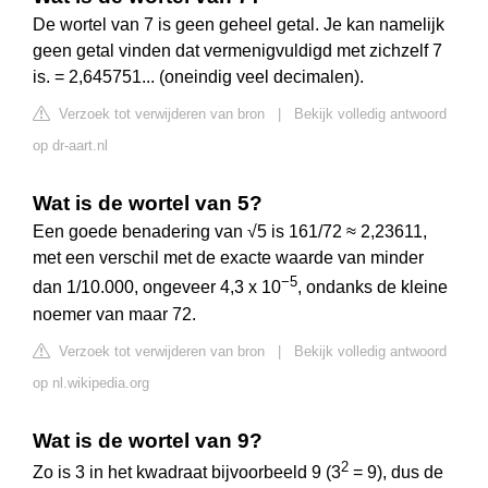
De wortel van 7 is geen geheel getal. Je kan namelijk
geen getal vinden dat vermenigvuldigd met zichzelf 7
is. = 2,645751... (oneindig veel decimalen).
Verzoek tot verwijderen van bron
|
Bekijk volledig antwoord
op dr-aart.nl
Wat is de wortel van 5?
Een goede benadering van √5 is 161/72 ≈ 2,23611,
met een verschil met de exacte waarde van minder
−
5
dan 1/10.000, ongeveer 4,3 x 10
, ondanks de kleine
noemer van maar 72.
Verzoek tot verwijderen van bron
|
Bekijk volledig antwoord
op nl.wikipedia.org
Wat is de wortel van 9?
2
Zo is 3 in het kwadraat bijvoorbeeld 9 (3
= 9), dus de