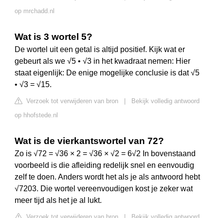
op mrchadd.nl
Wat is 3 wortel 5?
De wortel uit een getal is altijd positief. Kijk wat er
gebeurt als we √5 • √3 in het kwadraat nemen: Hier
staat eigenlijk: De enige mogelijke conclusie is dat √5
• √3 = √15.
Verzoek tot verwijderen van bron
|
Bekijk volledig antwoord
op hhofstede.nl
Wat is de vierkantswortel van 72?
Zo is √72 = √36 × 2 = √36 × √2 = 6√2 In bovenstaand
voorbeeld is die afleiding redelijk snel en eenvoudig
zelf te doen. Anders wordt het als je als antwoord hebt
√7203. Die wortel vereenvoudigen kost je zeker wat
meer tijd als het je al lukt.
Verzoek tot verwijderen van bron
|
Bekijk volledig antwoord