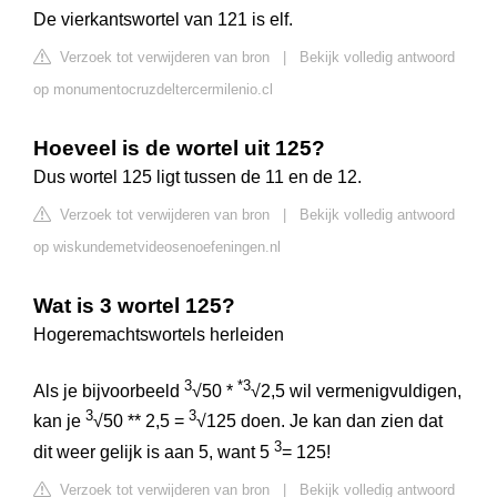
De vierkantswortel van 121 is elf.
Verzoek tot verwijderen van bron
|
Bekijk volledig antwoord
op monumentocruzdeltercermilenio.cl
Hoeveel is de wortel uit 125?
Dus wortel 125 ligt tussen de 11 en de 12.
Verzoek tot verwijderen van bron
|
Bekijk volledig antwoord
op wiskundemetvideosenoefeningen.nl
Wat is 3 wortel 125?
Hogeremachtswortels herleiden
3
*
3
Als je bijvoorbeeld
√50 *
√2,5 wil vermenigvuldigen,
3
3
kan je
√50 ** 2,5 =
√125 doen. Je kan dan zien dat
3
dit weer gelijk is aan 5, want 5
= 125!
Verzoek tot verwijderen van bron
|
Bekijk volledig antwoord