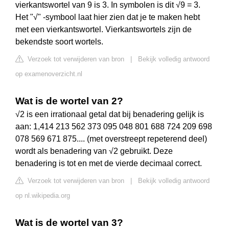
vierkantswortel van 9 is 3. In symbolen is dit √9 = 3.
Het "√" -symbool laat hier zien dat je te maken hebt
met een vierkantswortel. Vierkantswortels zijn de
bekendste soort wortels.
Verzoek tot verwijderen van bron
|
Bekijk volledig antwoord
op examenoverzicht.nl
Wat is de wortel van 2?
√2 is een irrationaal getal dat bij benadering gelijk is
aan: 1,414 213 562 373 095 048 801 688 724 209 698
078 569 671 875.... (met overstreept repeterend deel)
wordt als benadering van √2 gebruikt. Deze
benadering is tot en met de vierde decimaal correct.
Verzoek tot verwijderen van bron
|
Bekijk volledig antwoord
op nl.wikipedia.org
Wat is de wortel van 3?