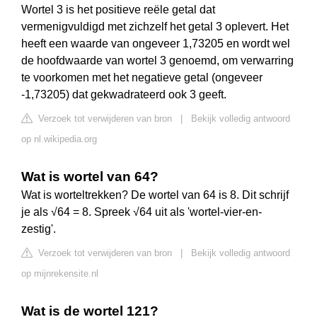
Wortel 3 is het positieve reële getal dat
vermenigvuldigd met zichzelf het getal 3 oplevert. Het
heeft een waarde van ongeveer 1,73205 en wordt wel
de hoofdwaarde van wortel 3 genoemd, om verwarring
te voorkomen met het negatieve getal (ongeveer
-1,73205) dat gekwadrateerd ook 3 geeft.
Verzoek tot verwijderen van bron
|
Bekijk volledig antwoord
op nl.wikipedia.org
Wat is wortel van 64?
Wat is worteltrekken? De wortel van 64 is 8. Dit schrijf
je als √64 = 8. Spreek √64 uit als 'wortel-vier-en-
zestig'.
Verzoek tot verwijderen van bron
|
Bekijk volledig antwoord
op mijnrekensite.nl
Wat is de wortel 121?