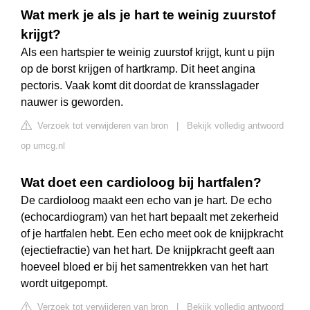
Wat merk je als je hart te weinig zuurstof
krijgt?
Als een hartspier te weinig zuurstof krijgt, kunt u pijn
op de borst krijgen of hartkramp. Dit heet angina
pectoris. Vaak komt dit doordat de kransslagader
nauwer is geworden.
Verzoek tot verwijderen van bron
|
Bekijk volledig antwoord
op umcg.nl
Wat doet een cardioloog bij hartfalen?
De cardioloog maakt een echo van je hart. De echo
(echocardiogram) van het hart bepaalt met zekerheid
of je hartfalen hebt. Een echo meet ook de knijpkracht
(ejectiefractie) van het hart. De knijpkracht geeft aan
hoeveel bloed er bij het samentrekken van het hart
wordt uitgepompt.
Verzoek tot verwijderen van bron
|
Bekijk volledig antwoord