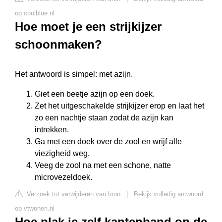
op coolblue.nl
Hoe moet je een strijkijzer
schoonmaken?
Het antwoord is simpel: met azijn.
Giet een beetje azijn op een doek.
Zet het uitgeschakelde strijkijzer erop en laat het
zo een nachtje staan zodat de azijn kan
intrekken.
Ga met een doek over de zool en wrijf alle
viezigheid weg.
Veeg de zool na met een schone, natte
microvezeldoek.
Verzoek tot verwijderen van bron
|
Bekijk volledig antwoord
op vtwonen.nl
Hoe plak je zelf kantenband op de