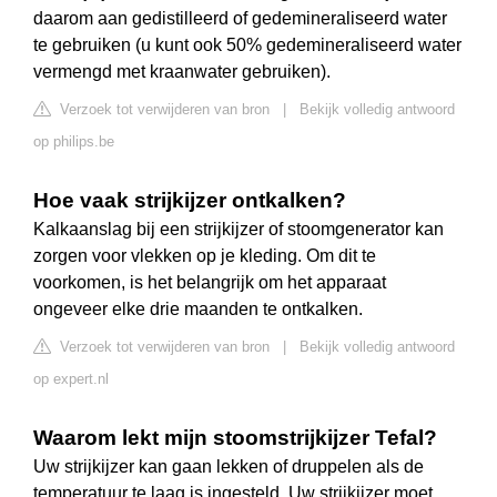
daarom aan gedistilleerd of gedemineraliseerd water
te gebruiken (u kunt ook 50% gedemineraliseerd water
vermengd met kraanwater gebruiken).
Verzoek tot verwijderen van bron
|
Bekijk volledig antwoord
op philips.be
Hoe vaak strijkijzer ontkalken?
Kalkaanslag bij een strijkijzer of stoomgenerator kan
zorgen voor vlekken op je kleding. Om dit te
voorkomen, is het belangrijk om het apparaat
ongeveer elke drie maanden te ontkalken.
Verzoek tot verwijderen van bron
|
Bekijk volledig antwoord
op expert.nl
Waarom lekt mijn stoomstrijkijzer Tefal?
Uw strijkijzer kan gaan lekken of druppelen als de
temperatuur te laag is ingesteld. Uw strijkijzer moet