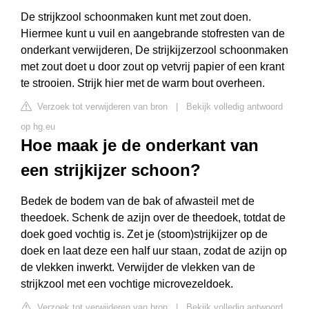
De strijkzool schoonmaken kunt met zout doen.
Hiermee kunt u vuil en aangebrande stofresten van de
onderkant verwijderen, De strijkijzerzool schoonmaken
met zout doet u door zout op vetvrij papier of een krant
te strooien. Strijk hier met de warm bout overheen.
Verzoek tot verwijderen van bron
|
Bekijk volledig antwoord
op hg.eu
Hoe maak je de onderkant van
een strijkijzer schoon?
Bedek de bodem van de bak of afwasteil met de
theedoek. Schenk de azijn over de theedoek, totdat de
doek goed vochtig is. Zet je (stoom)strijkijzer op de
doek en laat deze een half uur staan, zodat de azijn op
de vlekken inwerkt. Verwijder de vlekken van de
strijkzool met een vochtige microvezeldoek.
Verzoek tot verwijderen van bron
|
Bekijk volledig antwoord