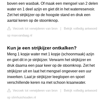
boven een wasbak. Of maak een mengsel van 2 delen
water en 1 deel azijn en giet dit in het waterreservoir.
Zet het strijkijzer op de hoogste stand en druk een
aantal keren op de stoomknop.
Verzoek tot verwijderen van bron
|
Bekijk volledig antwoord
op maxvandaag.nl
Kun je een strijkijzer ontkalken?
Meng 1 kopje water met 1 kopje (schoonmaak) azijn
en giet dit in je strijkijzer. Verwarm het strijkijzer en
druk daarna een paar keer op de stoomknop. Zet het
strijkijzer uit en laat het mengsel ongeveer een uur
inwerken. Laat je strijkijzer leeglopen en spoel
verschillende keren na met schoon kraanwater.
Verzoek tot verwijderen van bron
|
Bekijk volledig antwoord
op slimhuishouden.nl