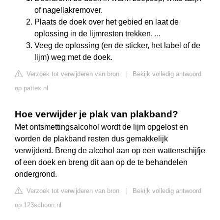
of nagellakremover.
Plaats de doek over het gebied en laat de
oplossing in de lijmresten trekken. ...
Veeg de oplossing (en de sticker, het label of de
lijm) weg met de doek.
Verzoek tot verwijderen van bron
|
Bekijk volledig antwoord
op pattex.nl
Hoe verwijder je plak van plakband?
Met ontsmettingsalcohol wordt de lijm opgelost en
worden de plakband resten dus gemakkelijk
verwijderd. Breng de alcohol aan op een wattenschijfje
of een doek en breng dit aan op de te behandelen
ondergrond.
Verzoek tot verwijderen van bron
|
Bekijk volledig antwoord
op 123schoon.nl